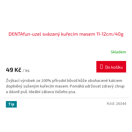
DENTAfun-uzel svázaný kuřecím masem 11-12cm/40g
Skladem
Do košíku
49 Kč
/ ks
Žvýkací výrobek ze 100% přírodní bůvolí kůže obohacené kalciem
doplněný sušeným kuřecím masem. Pomáhá udržovat zdravý chrup
a dásně psů. Ideální zábava Vašeho psa.
Kód:
26344
Tip