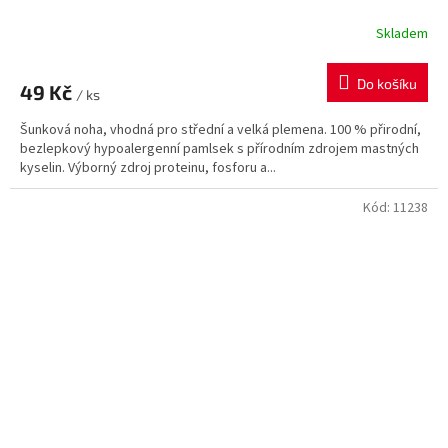
Skladem
Do košíku
49 Kč
/ ks
Šunková noha, vhodná pro střední a velká plemena. 100 % přirodní,
bezlepkový hypoalergenní pamlsek s přírodním zdrojem mastných
kyselin. Výborný zdroj proteinu, fosforu a...
Kód:
11238