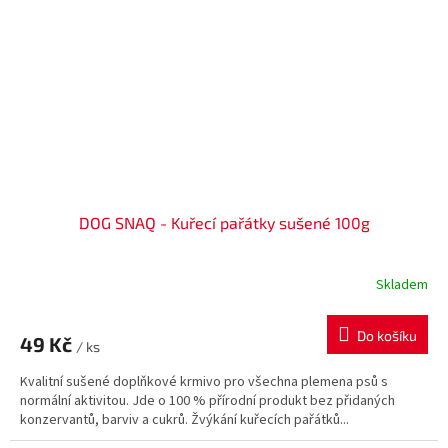
DOG SNAQ - Kuřecí pařátky sušené 100g
Skladem
Do košíku
49 Kč
/ ks
Kvalitní sušené doplňkové krmivo pro všechna plemena psů s
normální aktivitou. Jde o 100 % přírodní produkt bez přidaných
konzervantů, barviv a cukrů. Žvýkání kuřecích pařátků...