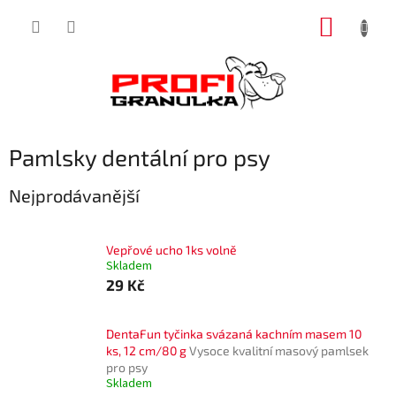
Přejít
NÁKUP
na
obsah
KOŠÍK
Pamlsky dentální pro psy
Nejprodávanější
Vepřové ucho 1ks volně
Skladem
29 Kč
DentaFun tyčinka svázaná kachním masem 10
ks, 12 cm/80 g
Vysoce kvalitní masový pamlsek
pro psy
Skladem