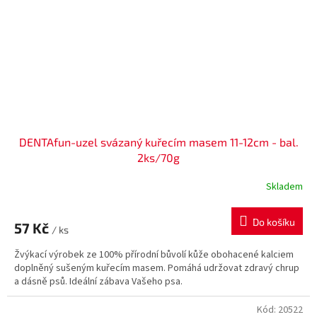
DENTAfun-uzel svázaný kuřecím masem 11-12cm - bal.
2ks/70g
Skladem
Do košíku
57 Kč
/ ks
Žvýkací výrobek ze 100% přírodní bůvolí kůže obohacené kalciem
doplněný sušeným kuřecím masem. Pomáhá udržovat zdravý chrup
a dásně psů. Ideální zábava Vašeho psa.
Kód:
20522