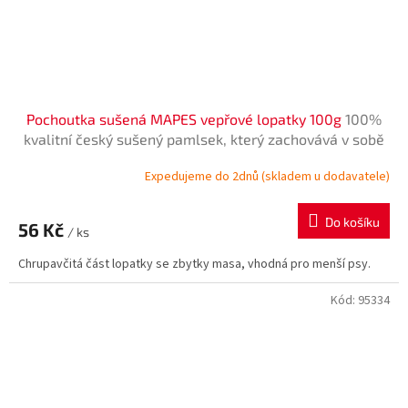
Pochoutka sušená MAPES vepřové lopatky 100g
100%
kvalitní český sušený pamlsek, který zachovává v sobě
vitamíny a vše potřebné. Zároveň přispívá ke
Expedujeme do 2dnů (skladem u dodavatele)
zdravějšímu chrupu
Do košíku
56 Kč
/ ks
Chrupavčitá část lopatky se zbytky masa, vhodná pro menší psy.
Kód:
95334