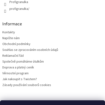
p
Profigranulka
i
profigranulka/
s
u
Informace
Kontakty
Napište nám
Obchodní podmínky
Souhlas se zpracováním osobních údajů
Reklamační řád
Společně pomáháme útulkům
Doprava a platný ceník
Věrnostní program
Jak nakoupit s Twistem?
Zásady používání souborů cookies
Plemena koček
Plemena psů
Hlodavci
Ptáci
KAMENNÝ OBCHOD