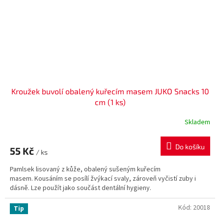
Kroužek buvolí obalený kuřecím masem JUKO Snacks 10
cm (1 ks)
Skladem
Do košíku
55 Kč
/ ks
Pamlsek lisovaný z kůže, obalený sušeným kuřecím
masem. Kousáním se posílí žvýkací svaly, zároveň vyčistí zuby i
dásně. Lze použít jako součást dentální hygieny.
Kód:
20018
Tip