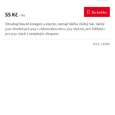
Do košíku
55 Kč
/ ks
Obsahují hlavně kolagen a elastin, nemají takřka žádný tuk, takže
jsou vhodná pro psy v rekonvalescenci, psy obézní, pro štěňata i
pro psy staré s neúplným chrupem.
Kód:
18088