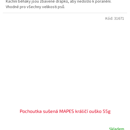
Kachní běháky jsou zbavené drápků, aby nedošlo k poranění.
Vhodné pro všechny velikosti psů.
Kód:
31671
Pochoutka sušená MAPES králičí ouško 55g
Skladem