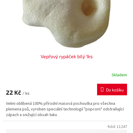
ů
o
d
u
k
t
ů
Vepřový rypáček bílý 1ks
Skladem
Do košíku
22 Kč
/ ks
Velmi oblíbená 100% přírodní masová pochoutka pro všechna
plemena psů, vyroben speciální technologií "popcorn" odstraňující
zápach a snižující obsah tuku
Kód:
11247