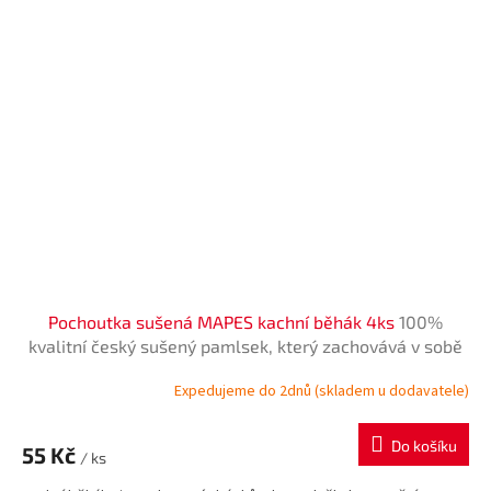
Pochoutka sušená MAPES kachní běhák 4ks
100%
kvalitní český sušený pamlsek, který zachovává v sobě
vitamíny a vše potřebné. Zároveň přispívá ke
Expedujeme do 2dnů (skladem u dodavatele)
zdravějšímu chrupu
Do košíku
55 Kč
/ ks