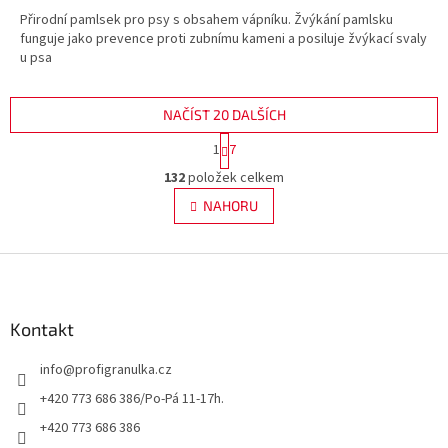
Přirodní pamlsek pro psy s obsahem vápníku. Žvýkání pamlsku
funguje jako prevence proti zubnímu kameni a posiluje žvýkací svaly
u psa
NAČÍST 20 DALŠÍCH
S
1
7
t
O
r
132
položek celkem
v
á
l
NAHORU
n
á
k
d
o
v
Z
a
á
c
á
n
í
p
í
p
a
Kontakt
r
t
v
info
@
profigranulka.cz
í
k
y
+420 773 686 386/Po-Pá 11-17h.
v
+420 773 686 386
ý