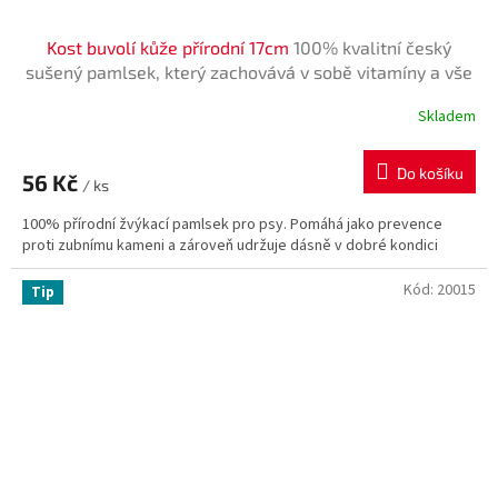
Kost buvolí kůže přírodní 17cm
100% kvalitní český
sušený pamlsek, který zachovává v sobě vitamíny a vše
potřebné. Zároveň přispívá ke zdravějšímu chrupu
Skladem
Do košíku
56 Kč
/ ks
100% přírodní žvýkací pamlsek pro psy. Pomáhá jako prevence
proti zubnímu kameni a zároveň udržuje dásně v dobré kondici
Kód:
20015
Tip