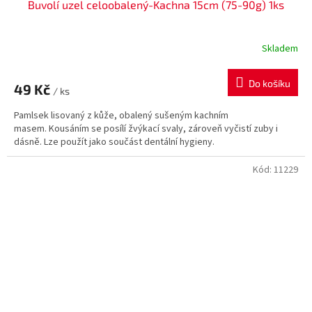
Buvolí uzel celoobalený-Kachna 15cm (75-90g) 1ks
Skladem
Do košíku
49 Kč
/ ks
Pamlsek lisovaný z kůže, obalený sušeným kachním
masem. Kousáním se posílí žvýkací svaly, zároveň vyčistí zuby i
dásně. Lze použít jako součást dentální hygieny.
Kód:
11229