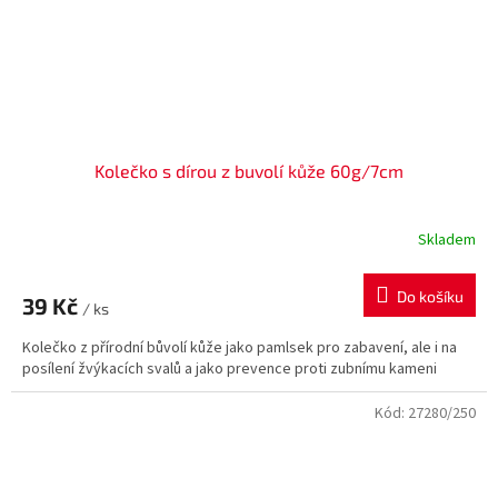
Kolečko s dírou z buvolí kůže 60g/7cm
Skladem
Do košíku
39 Kč
/ ks
Kolečko z přírodní bůvolí kůže jako pamlsek pro zabavení, ale i na
posílení žvýkacích svalů a jako prevence proti zubnímu kameni
Kód:
27280/250