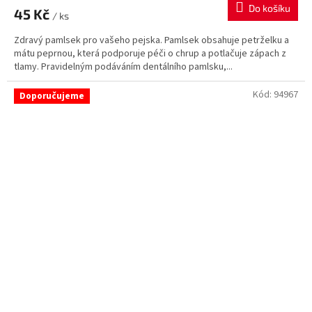
Do košíku
45 Kč
/ ks
Zdravý pamlsek pro vašeho pejska. Pamlsek obsahuje petrželku a
mátu peprnou, která podporuje péči o chrup a potlačuje zápach z
tlamy. Pravidelným podáváním dentálního pamlsku,...
Kód:
94967
Doporučujeme