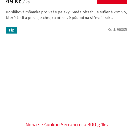
49 Kč
/ ks
Doplňková mňamka pro Vaše pejsky! Směs obsahuje sušené krmivo,
které čistí a posiluje chrup a příznivě působí na střevní trakt.
Kód:
96005
Tip
Noha se šunkou Serrano cca 300 g 1ks