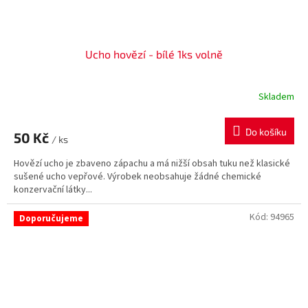
Ucho hovězí - bílé 1ks volně
Skladem
Do košíku
50 Kč
/ ks
Hovězí ucho je zbaveno zápachu a má nižší obsah tuku než klasické
sušené ucho vepřové. Výrobek neobsahuje žádné chemické
konzervační látky...
Kód:
94965
Doporučujeme