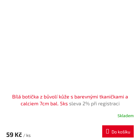
Bílá botička z bůvolí kůže s barevnými tkaničkami a
calciem 7cm bal. 5ks
sleva 2% při registraci
Skladem
Do košíku
59 Kč
/ ks