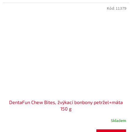
Kód:
11379
DentaFun Chew Bites, žvýkací bonbony petržel+máta
150 g
Skladem