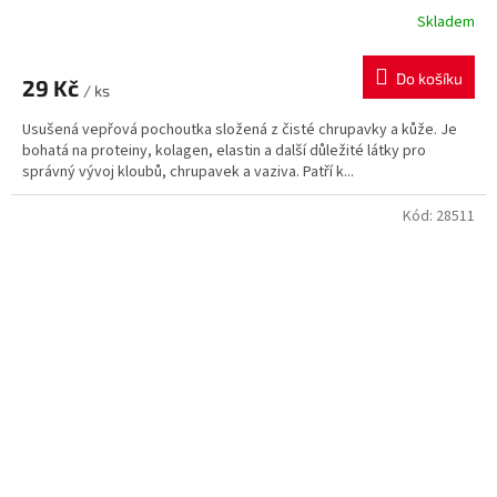
Skladem
Do košíku
29 Kč
/ ks
Usušená vepřová pochoutka složená z čisté chrupavky a kůže. Je
bohatá na proteiny, kolagen, elastin a další důležité látky pro
správný vývoj kloubů, chrupavek a vaziva. Patří k...
Kód:
28511