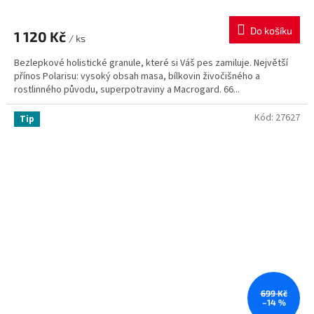
hodnocení
produktu
Do košíku
1 120 Kč
je
/ ks
5,0
Bezlepkové holistické granule, které si Váš pes zamiluje. Největší
z
přínos Polarisu: vysoký obsah masa, bílkovin živočišného a
5
rostlinného původu, superpotraviny a Macrogard. 66...
hvězdiček.
Kód:
27627
Tip
699 Kč
–14 %