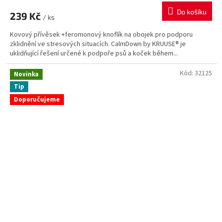
Do košíku
239 Kč
/ ks
Kovový přívěsek +feromonový knoflík na obojek pro podporu
zklidnění ve stresových situacích. CalmDown by KRUUSE® je
uklidňující řešení určené k podpoře psů a koček během...
Kód:
32125
Novinka
Tip
Doporučujeme