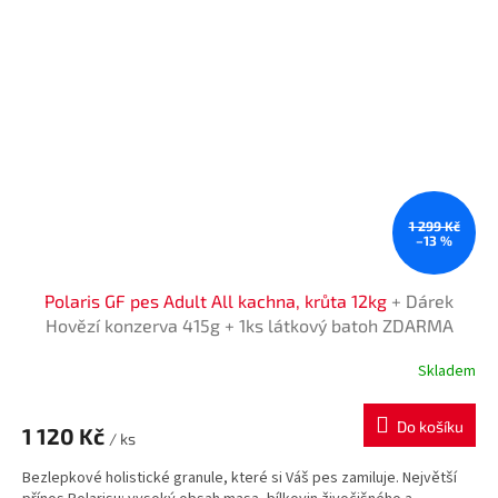
1 299 Kč
–13 %
Polaris GF pes Adult All kachna, krůta 12kg
+ Dárek
Hovězí konzerva 415g + 1ks látkový batoh ZDARMA
Skladem
Průměrné
hodnocení
produktu
Do košíku
1 120 Kč
je
/ ks
5,0
Bezlepkové holistické granule, které si Váš pes zamiluje. Největší
z