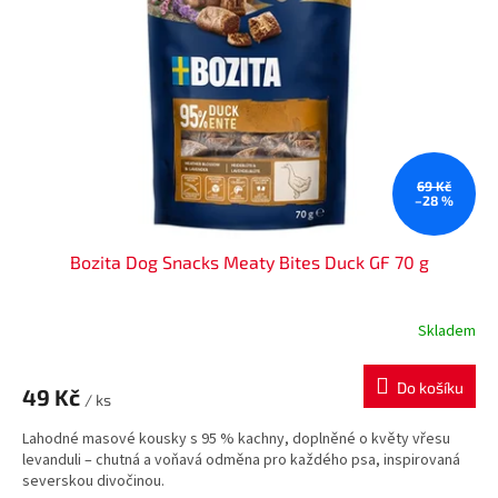
69 Kč
–28 %
Bozita Dog Snacks Meaty Bites Duck GF 70 g
Skladem
Do košíku
49 Kč
/ ks
Lahodné masové kousky s 95 % kachny, doplněné o květy vřesu
levanduli – chutná a voňavá odměna pro každého psa, inspirovaná
severskou divočinou.