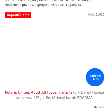
přínos Polarisu: vysoký obsah masa, bílkovin živočišného a
5
rostlinného původu, superpotraviny a Macrogard. 65...
hvězdiček.
Kód:
21620
Doporučujeme
1 299 Kč
–13 %
Polaris GF pes Adult All losos, krůta 12kg
+ Dárek Hovězí
konzerva 415g + 1ks látkový batoh ZDARMA
Skladem
Průměrné