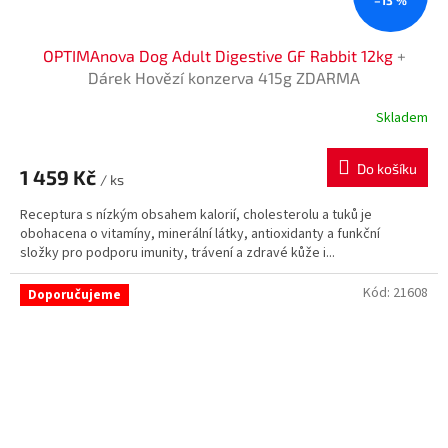
–13 %
OPTIMAnova Dog Adult Digestive GF Rabbit 12kg
+
Dárek Hovězí konzerva 415g ZDARMA
Skladem
Do košíku
1 459 Kč
/ ks
Receptura s nízkým obsahem kalorií, cholesterolu a tuků je
obohacena o vitamíny, minerální látky, antioxidanty a funkční
složky pro podporu imunity, trávení a zdravé kůže i...
Kód:
21608
Doporučujeme