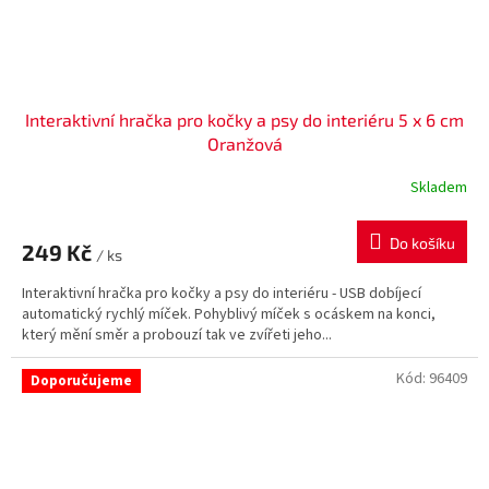
Interaktivní hračka pro kočky a psy do interiéru 5 x 6 cm
Oranžová
Skladem
Do košíku
249 Kč
/ ks
Interaktivní hračka pro kočky a psy do interiéru - USB dobíjecí
automatický rychlý míček. Pohyblivý míček s ocáskem na konci,
který mění směr a probouzí tak ve zvířeti jeho...
Kód:
96409
Doporučujeme