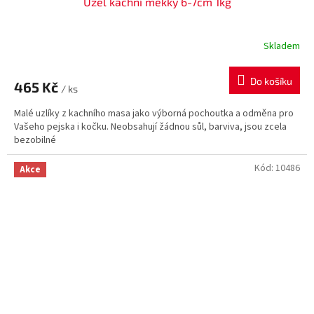
Uzel kachní měkky 6-7cm 1kg
Skladem
Do košíku
465 Kč
/ ks
Malé uzlíky z kachního masa jako výborná pochoutka a odměna pro
Vašeho pejska i kočku. Neobsahují žádnou sůl, barviva, jsou zcela
bezobilné
Kód:
10486
Akce