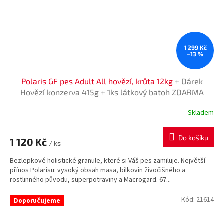
1 299 Kč
–13 %
Polaris GF pes Adult All hovězí, krůta 12kg
+ Dárek
Hovězí konzerva 415g + 1ks látkový batoh ZDARMA
Skladem
Průměrné
hodnocení
produktu
Do košíku
1 120 Kč
je
/ ks
5,0
Bezlepkové holistické granule, které si Váš pes zamiluje. Největší
z
přínos Polarisu: vysoký obsah masa, bílkovin živočišného a
5
rostlinného původu, superpotraviny a Macrogard. 67...
hvězdiček.
Kód:
21614
Doporučujeme