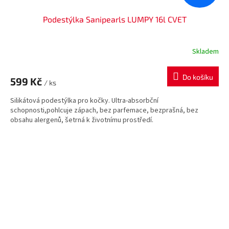
Podestýlka Sanipearls LUMPY 16l CVET
Skladem
Do košíku
599 Kč
/ ks
Silikátová podestýlka pro kočky. Ultra-absorbční
schopnosti,pohlcuje zápach, bez parfemace, bezprašná, bez
obsahu alergenů, šetrná k životnímu prostředí.