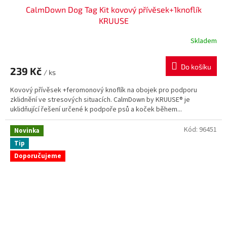
CalmDown Dog Tag Kit kovový přívěsek+1knoflík
KRUUSE
Skladem
Do košíku
239 Kč
/ ks
Kovový přívěsek +feromonový knoflík na obojek pro podporu
zklidnění ve stresových situacích. CalmDown by KRUUSE® je
uklidňující řešení určené k podpoře psů a koček během...
Kód:
96451
Novinka
Tip
Doporučujeme