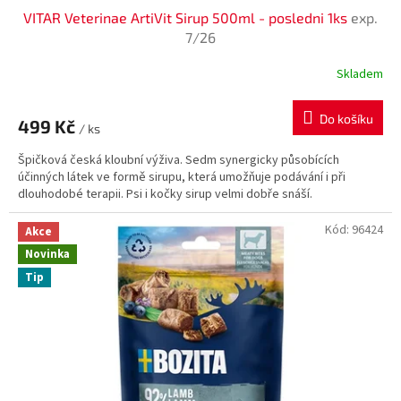
VITAR Veterinae ArtiVit Sirup 500ml - posledni 1ks
exp.
7/26
Skladem
Do košíku
499 Kč
/ ks
Špičková česká kloubní výživa. Sedm synergicky působících
účinných látek ve formě sirupu, která umožňuje podávání i při
dlouhodobé terapii. Psi i kočky sirup velmi dobře snáší.
Kód:
96424
Akce
Novinka
Tip