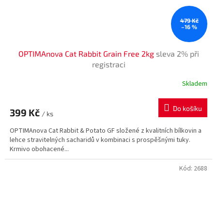
479 Kč
–16 %
OPTIMAnova Cat Rabbit Grain Free 2kg
sleva 2% při
registraci
Skladem
Do košíku
399 Kč
/ ks
OPTIMAnova Cat Rabbit & Potato GF složené z kvalitních bílkovin a
lehce stravitelných sacharidů v kombinaci s prospěšnými tuky.
Krmivo obohacené...
Kód:
2688