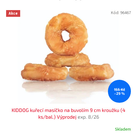
Kód:
96467
Akce
155 Kč
–29 %
KIDDOG kuřecí masíčko na buvolím 9 cm kroužku (4
ks/bal.) Výprodej
exp. 8/26
Skladem