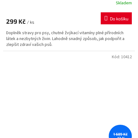
Skladem
Do košíku
299 Kč
/ ks
Doplněk stravy pro psy, chutné žvýkací vitamíny plné přírodních
látek a nezbytných živin. Lahodně snadný způsob, jak podpořit a
zlepšit zdraví vašich psů.
Kód:
10412
1 689 Kč