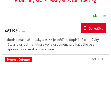
Bozita Dog Snacks Meaty Bites Lamb GF 70 g
Skladem
Do košíku
49 Kč
/ ks
Lahodné masové kousky s 92 % jehněčího, doplněné o borůvky
mátu a levanduli – chutná a voňavá odměna pro každého psa,
inspirovaná severskou divočinou.
Kód:
31950
Doporučujeme