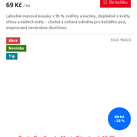
Do košíku
69 Kč
/ ks
Lahodné masové kousky s 95 % zvěřiny a kachny, doplněné o květy
vřesu a nádech máty – chutná a voňavá odměna pro každého psa,
inspirovaná severskou divočinou.
Kód:
96424
Akce
Novinka
Tip
69 Kč
–28 %