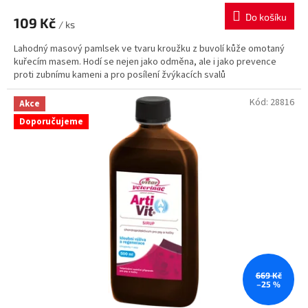
Do košíku
109 Kč
/ ks
Lahodný masový pamlsek ve tvaru kroužku z buvolí kůže omotaný
kuřecím masem. Hodí se nejen jako odměna, ale i jako prevence
proti zubnímu kameni a pro posílení žvýkacích svalů
Kód:
28816
Akce
Doporučujeme
669 Kč
–25 %