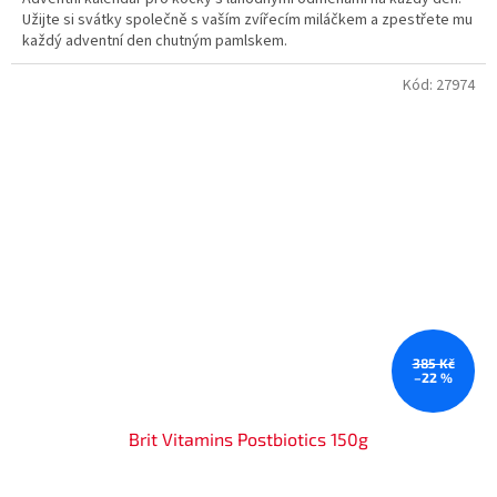
Užijte si svátky společně s vaším zvířecím miláčkem a zpestřete mu
každý adventní den chutným pamlskem.
Kód:
27974
385 Kč
–22 %
Brit Vitamins Postbiotics 150g