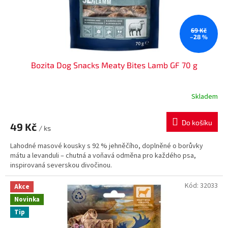
69 Kč
–28 %
Bozita Dog Snacks Meaty Bites Lamb GF 70 g
Skladem
Do košíku
49 Kč
/ ks
Lahodné masové kousky s 92 % jehněčího, doplněné o borůvky
mátu a levanduli – chutná a voňavá odměna pro každého psa,
inspirovaná severskou divočinou.
Kód:
32033
Akce
Novinka
Tip