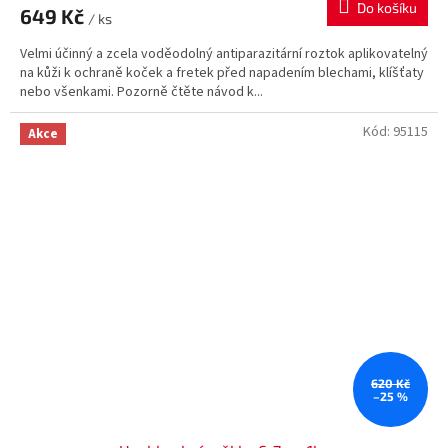
Do košíku
649 Kč
/ ks
Velmi účinný a zcela voděodolný antiparazitární roztok aplikovatelný
na kůži k ochraně koček a fretek před napadením blechami, klíšťaty
nebo všenkami. Pozorně čtěte návod k...
Kód:
95115
Akce
620 Kč
–25 %