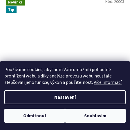
Kód:
20003
Novinka
Tip
Používáme cookies, abychom Vám umožnili pohodlné
prohlížení webu a díky analýze provozu webu neustále
zlepšovali jeho funkce, výkon a použitelnost.
Více informací
DOG SNAQ - Hovězí hrtan sušený 100g
100% kvalitní
Nastavení
český sušený pamlsek, který zachovává v sobě vitamíny
a vše potřebné. Zároveň přispívá ke zdravějšímu chrupu
Skladem
Odmítnout
Souhlasím
Do košíku
65 Kč