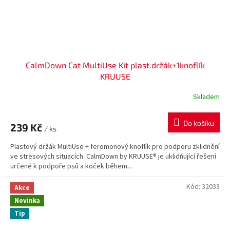
CalmDown Cat MultiUse Kit plast.držák+1knoflík
KRUUSE
Skladem
Do košíku
239 Kč
/ ks
Plastový držák MultiUse + feromonový knoflík pro podporu zklidnění
ve stresových situacích. CalmDown by KRUUSE® je uklidňující řešení
určené k podpoře psů a koček během...
Kód:
32033
Akce
Novinka
Tip