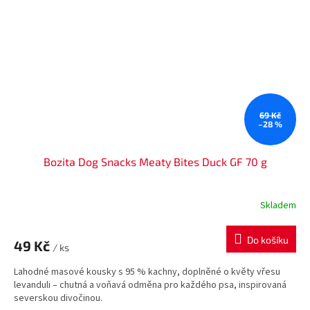
69 Kč
–28 %
Bozita Dog Snacks Meaty Bites Duck GF 70 g
Skladem
Do košíku
49 Kč
/ ks
Lahodné masové kousky s 95 % kachny, doplněné o květy vřesu
levanduli – chutná a voňavá odměna pro každého psa, inspirovaná
severskou divočinou.