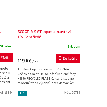
.
SCOOP & SIFT lopatka plastová
13x15cm šedá
Skladem
Skladem
DETAIL
Do košíku
119 Kč
/ ks
sypete
Prosívací lopatka pro snadné čištění
e spolu
kočičích toalet. Je součástí ucelené řady
Čisté a
+98% RECYCLED PLASTIC, která sleduje
strační.
moderní trend výrobků z recyklovaných
materiálů.
ód:
23394
Kód:
26719
Tip