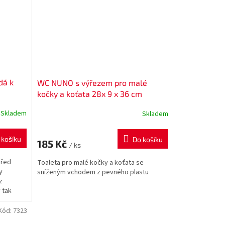
dá k
WC NUNO s výřezem pro malé
kočky a koťata 28x 9 x 36 cm
Skladem
Skladem
 košíku
Do košíku
185 Kč
/ ks
před
Toaleta pro malé kočky a koťata se
y
sníženým vchodem z pevného plastu
z
 tak
Kód:
7323