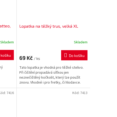
atteo,
Lopatka na těžký trus, velká XL
Skladem
Skladem
 košíku
Do košíku
69 Kč
/ ks
rý
Tato lopatka je vhodná pro těžké stelivo.
Při čištění propadává síťkou jen
neznečištěný kočkolit, který lze použít
znovu. Vhodné i pro fretky, či hlodavce.
Snadná údržba. Barvy...
Kód:
7416
Kód:
7413