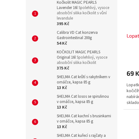
Kočkolit MAGIC PEARLS
Lavender 16l
Spolehlivý, vysoce
absobční silika kočkolit s vůní
levandule
395 Kč
Calibra VD Cat konzerva
Lopat
Gastrointestinal 200g
54 Kč
KOČKOLIT MAGIC PEARLS
Original 16l
Spolehlivý, vysoce
absobční silika kočkolit
375 Kč
69 
SHELMA Cat krůtí s rakytníkem v
omáčce, kapsa 85 g
Lopatk
13 Kč
kočičí
SHELMA Cat losos se spirulinou
nabírá
v omáčce, kapsa 85 g
sklado
13 Kč
SHELMA Cat kachní s brusinkami
v omáčce, kapsa 85 g
13 Kč
SHELMA Cat kuřecí s rajčaty a