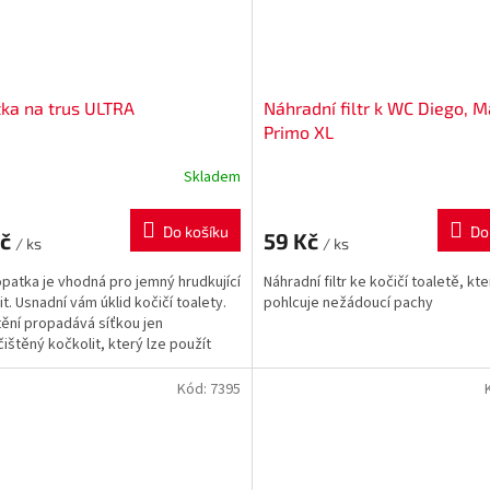
ka na trus ULTRA
Náhradní filtr k WC Diego, M
Primo XL
Skladem
Do košíku
Do
Kč
59 Kč
/ ks
/ ks
opatka je vhodná pro jemný hrudkující
Náhradní filtr ke kočičí toaletě, kte
it. Usnadní vám úklid kočičí toalety.
pohlcuje nežádoucí pachy
štění propadává síťkou jen
ištěný kočkolit, který lze použít
...
Kód:
7395