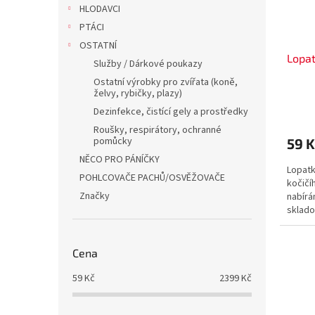
HLODAVCI
o
k
PTÁCI
d
t
u
ů
OSTATNÍ
Lopat
k
Služby / Dárkové poukazy
t
Ostatní výrobky pro zvířata (koně,
ů
želvy, rybičky, plazy)
Dezinfekce, čistící gely a prostředky
Roušky, respirátory, ochranné
pomůcky
59 
NĚCO PRO PÁNÍČKY
Lopatk
POHLCOVAČE PACHŮ/OSVĚŽOVAČE
kočičí
Značky
nabírá
sklado
Cena
59
Kč
2399
Kč