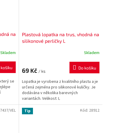
hodná na
Plastová lopatka na trus, vhodná na
silikonové perličky L
Skladem
Skladem
 košíku
Do košíku
69 Kč
/ ks
který se
Lopatka je vyrobena z kvalitního plastu a je
ejlépe
určená zejména pro silikonové kuličky. Je
í
dodávána v několika barevných
variantách. Velikost: L
7437/VEL
Kód:
28912
Tip