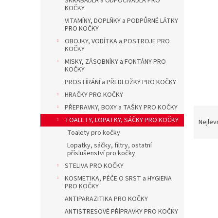
ŠKRABADLA a ODPOČÍVADLA PRO
a
KOČKY
n
VITAMÍNY, DOPLŇKY a PODPŮRNÉ LÁTKY
e
PRO KOČKY
l
OBOJKY, VODÍTKA a POSTROJE PRO
KOČKY
MISKY, ZÁSOBNÍKY a FONTÁNY PRO
KOČKY
PROSTÍRÁNÍ a PŘEDLOŽKY PRO KOČKY
HRAČKY PRO KOČKY
PŘEPRAVKY, BOXY a TAŠKY PRO KOČKY
Ř
TOALETY, LOPATKY, SÁČKY PRO KOČKY
a
Nejlev
z
Toalety pro kočky
e
Lopatky, sáčky, filtry, ostatní
V
n
příslušenství pro kočky
ý
í
STELIVA PRO KOČKY
p
p
KOSMETIKA, PÉČE O SRST a HYGIENA
i
r
PRO KOČKY
s
o
ANTIPARAZITIKA PRO KOČKY
p
d
ANTISTRESOVÉ PŘÍPRAVKY PRO KOČKY
r
u