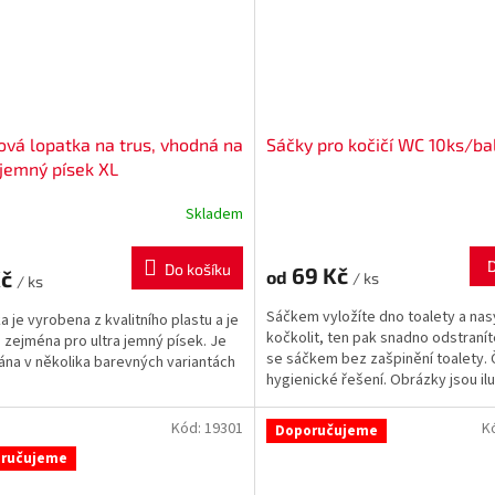
ová lopatka na trus, vhodná na
Sáčky pro kočičí WC 10ks/bal
 jemný písek XL
Skladem
Do košíku
69 Kč
Kč
od
/ ks
/ ks
Sáčkem vyložíte dno toalety a na
a je vyrobena z kvalitního plastu a je
kočkolit, ten pak snadno odstranít
 zejména pro ultra jemný písek. Je
se sáčkem bez zašpinění toalety. 
na v několika barevných variantách
hygienické řešení. Obrázky jsou ilu
Změřte...
Kód:
19301
K
Doporučujeme
ručujeme