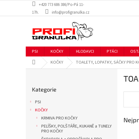
Přejít
+420 773 686 386/Po-Pá 11-
na
17h.
info@profigranulka.cz
obsah
PSI
KOČKY
HLODAVCI
PTÁCI
OST
Domů
KOČKY
TOALETY, LOPATKY, SÁČKY PRO 
P
TOA
o
Přeskočit
s
Kategorie
kategorie
t
r
PSI
a
KOČKY
n
KRMIVA PRO KOČKY
Nejpr
n
í
PELÍŠKY, POLŠTÁŘE, KUKANĚ a TUNELY
PRO KOČKY
p