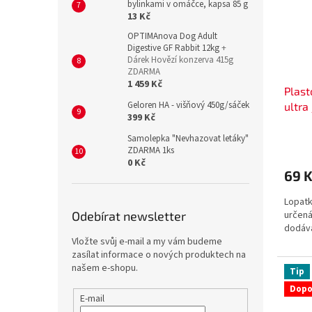
bylinkami v omáčce, kapsa 85 g
13 Kč
OPTIMAnova Dog Adult
Digestive GF Rabbit 12kg
+
Dárek Hovězí konzerva 415g
ZDARMA
1 459 Kč
Plast
Geloren HA - višňový 450g/sáček
ultra
399 Kč
Samolepka "Nevhazovat letáky"
ZDARMA 1ks
0 Kč
69 
Lopatk
Odebírat newsletter
určená
dodává
Vložte svůj e-mail a my vám budeme
zasílat informace o nových produktech na
našem e-shopu.
Tip
Dopo
E-mail