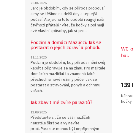
28.04.2026
Jaro je obdobím, kdy se příroda probouzí
a my se těšíme na delší dny a teplejší
počasí. Ale jak na toto období reagují naši
čtyřnozí přátelé? Víte, že kočky a psi mají
své vlastní způsoby, jak si jaro...
Podzim a domácí Mazlíčci: Jak se
postarat o jejich zdraví a pohodu
WC ko
bal.
11.11.2025
Podzim je obdobím, kdy příroda mění svůj
kabát a připravuje se na zimu. Pro majitele
domácích mazlíčků to znamená také
přechod na nové režimy péče. Jak se
139
postarat o stravování, pohyb a ochranu
vašich...
Náhrad
kočky
Jak zbavit mé zvíře parazitů?
12.09.2025
Představte si, že se váš mazlíček
neustále škrábe a vy nevíte
proč. Parazité mohou být nepříjemným