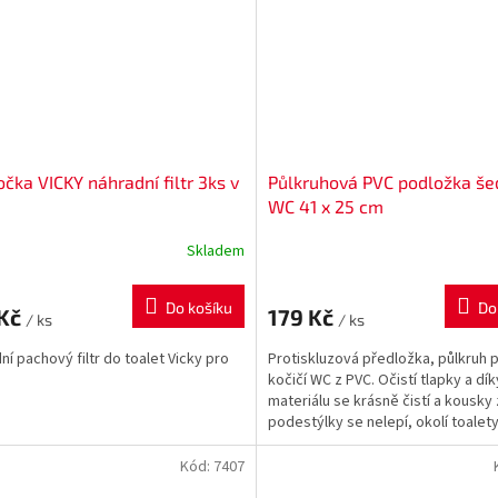
čka VICKY náhradní filtr 3ks v
Půlkruhová PVC podložka še
WC 41 x 25 cm
Skladem
Do košíku
Do
 Kč
179 Kč
/ ks
/ ks
ní pachový filtr do toalet Vicky pro
Protiskluzová předložka, půlkruh 
kočičí WC z PVC. Očistí tlapky a dík
materiálu se krásně čistí a kousky 
podestýlky se nelepí, okolí toalety
zůstává čisté. Je...
Kód:
7407