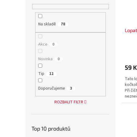
Na skladě
78
Lopat
Akce
0
Novinka
0
59 
Tip
12
Tato l
kočkol
Doporučujeme
3
Při či
nezneč
znovu. 
ROZBALIT FILTR
Top 10 produktů