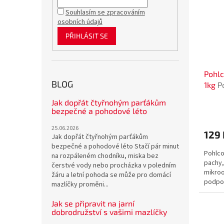
Souhlasím se zpracováním
osobních údajů
PŘIHLÁSIT SE
Pohlc
BLOG
1kg
P
nepří
Jak dopřát čtyřnohým parťákům
odstr
bezpečné a pohodové léto
mikro
25.06.2026
129
Jak dopřát čtyřnohým parťákům
bezpečné a pohodové léto Stačí pár minut
Pohlco
na rozpáleném chodníku, miska bez
pachy,
čerstvé vody nebo procházka v poledním
mikroo
žáru a letní pohoda se může pro domácí
podpor
mazlíčky proměni...
podestý
Jak se připravit na jarní
dobrodružství s vašimi mazlíčky