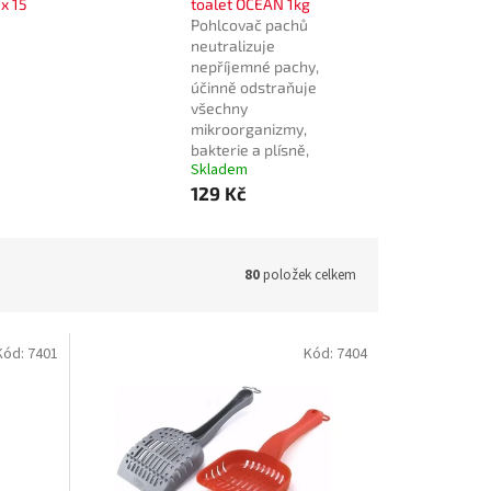
 x 15
toalet OCEÁN 1kg
Pohlcovač pachů
neutralizuje
nepříjemné pachy,
účinně odstraňuje
všechny
mikroorganizmy,
bakterie a plísně,
Skladem
129 Kč
80
položek celkem
Kód:
7401
Kód:
7404