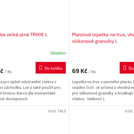
ka velká plná TRIXIE L
Plastová lopatka na trus, v
silikonové granulky L
Skladem
Do košíku
Do
Kč
69 Kč
/ ks
/ ks
a pro úplné odstranění steliva z
Lopatka na trus v pevného plastu, 
ho záchodku. Lze ji také použít pro
snadno čistí. Je určená a vhodná n
ní krmiva. Barva dle momentální
pro silikonové granulky a hrudkujíc
vé dostupnosti.
stelivo. Velikost: L
Kód:
7419
Kód: