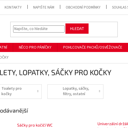
KONTAKTY
NAPIŠTE NÁM
OBCHODNÍ PODMÍNKY
SOUHLAS 
HLEDAT
ATNÍ
NĚCO PRO PÁNÍČKY
POHLCOVAČE PACHŮ/OSVĚŽOVAČE
KOČKY
LETY, LOPATKY, SÁČKY PRO KOČKY
Toalety pro
Lopatky, sáčky,
kočky
filtry, ostatní
příslušenství pro
kočky
odávanější
Univerzální držá
Sáčky pro kočičí WC