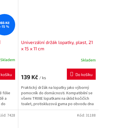
165 Kč
–15 %
í
Univerzální držák lopatky, plast, 21
x 15 x 11 cm
Skladem
Skladem
 košíku
Do košíku
139 Kč
/ ks
Praktický držák na lopatky jako výborný
 fólie
pomocník do domácnosti. Kompatibilní se
dě a
všemi TRIXIE lopatkami na úklid kočičích
e do
toalet, protiskluzová guma po obvodu dna
Kód:
7428
Kód:
31188