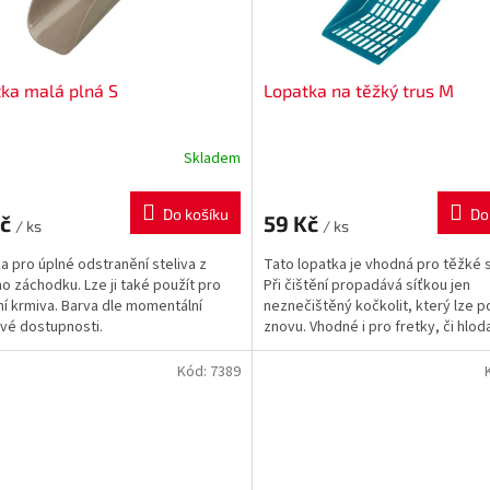
ka malá plná S
Lopatka na těžký trus M
Skladem
Do košíku
Do
Kč
59 Kč
/ ks
/ ks
a pro úplné odstranění steliva z
Tato lopatka je vhodná pro těžké s
ho záchodku. Lze ji také použít pro
Při čištění propadává síťkou jen
ní krmiva. Barva dle momentální
neznečištěný kočkolit, který lze p
vé dostupnosti.
znovu. Vhodné i pro fretky, či hlod
Snadná údržba. Barvy...
Kód:
7389