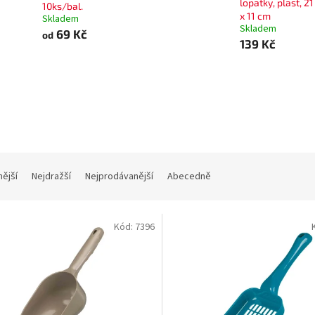
lopatky, plast, 21
10ks/bal.
x 11 cm
Skladem
Skladem
69 Kč
od
139 Kč
nější
Nejdražší
Nejprodávanější
Abecedně
Kód:
7396