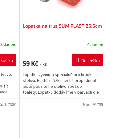
Lopatka na trus SUM PLAST 25,5cm
Skladem
Skladem
 košíku
Do košíku
59 Kč
/ ks
telivo.
Lopatka vyvinutá speciálně pro hrudkující
steliva. Hustší mřížka nechá propadnout
oužít
ještě použitelné stelivo zpět do
avce.
toalety. Lopatku dodáváme v barvách dle
aktuální nabídky
Kód:
7380
Kód:
95755