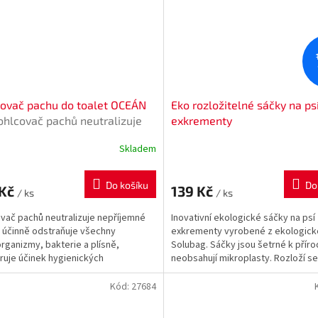
ovač pachu do toalet OCEÁN
Eko rozložitelné sáčky na ps
ohlcovač pachů neutralizuje
exkrementy
jemné pachy, účinně
Skladem
aňuje všechny
organizmy, bakterie a plísně,
Do košíku
Do
 Kč
139 Kč
/ ks
/ ks
vač pachů neutralizuje nepříjemné
Inovativní ekologické sáčky na psí
 účinně odstraňuje všechny
exkrementy vyrobené z ekologické
rganizmy, bakterie a plísně,
Solubag. Sáčky jsou šetrné k příro
uje účinek hygienických
neobsahují mikroplasty. Rozloží s
lek: zvyšuje jejich účinek,...
180dnů, jsou rozpustné ve...
Kód:
27684