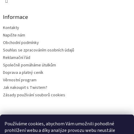
p
i
s
Informace
u
Kontakty
Napište nám
Obchodní podmínky
Souhlas se zpracováním osobních údajů
Reklamační řád
Společně pomáháme útulkům
Doprava a platný ceník
Věrnostní program
Jak nakoupit s Twistem?
Zásady používání souborů cookies
Plemena koček
Plemena psů
Hlodavci
Ptáci
KAMENNÝ OBCHOD
Používáme cookies, abychom Vám umožnili pohodlné
prohlížení webu a díky analýze provozu webu neustále