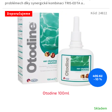
problémech díky synergické kombinaci TRIS-EDTA a...
Kód:
24822
Doporučujeme
495 Kč
–10 %
Otodine 100ml
Skladem
Průměrné