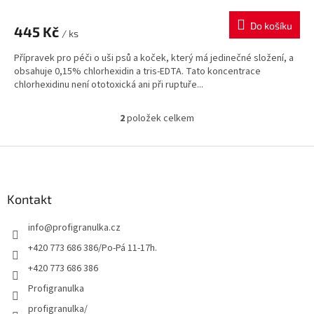
hodnocení
produktu
Do košíku
445 Kč
je
/ ks
5,0
Přípravek pro péči o uši psů a koček, který má jedinečné složení, a
z
obsahuje 0,15% chlorhexidin a tris-EDTA. Tato koncentrace
5
chlorhexidinu není ototoxická ani při ruptuře...
hvězdiček.
2
položek celkem
O
v
l
Z
á
á
d
p
a
a
Kontakt
c
t
í
info
@
profigranulka.cz
í
p
r
+420 773 686 386/Po-Pá 11-17h.
v
+420 773 686 386
k
y
Profigranulka
v
profigranulka/
ý