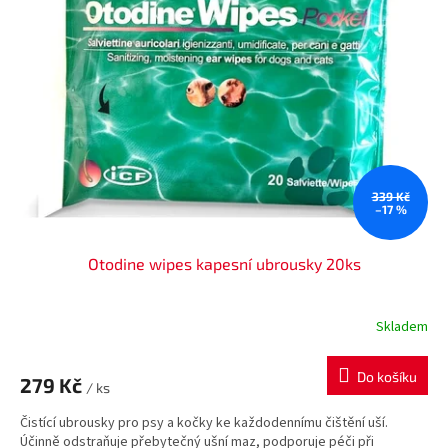
i
r
s
o
p
d
r
u
o
k
d
t
u
ů
k
t
ů
339 Kč
–17 %
Otodine wipes kapesní ubrousky 20ks
Skladem
Do košíku
279 Kč
/ ks
Čistící ubrousky pro psy a kočky ke každodennímu čištění uší.
Účinně odstraňuje přebytečný ušní maz, podporuje péči při