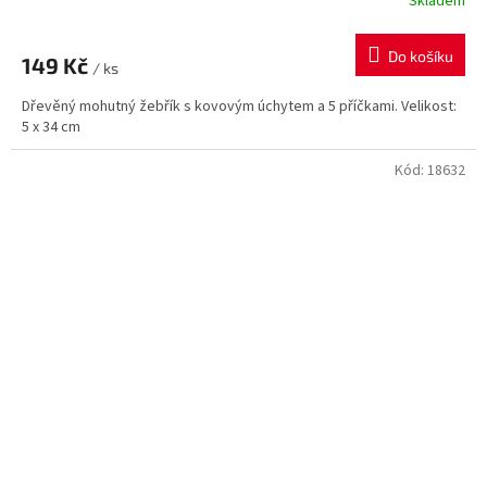
Skladem
Do košíku
149 Kč
/ ks
Dřevěný mohutný žebřík s kovovým úchytem a 5 příčkami. Velikost:
5 x 34 cm
Kód:
18632