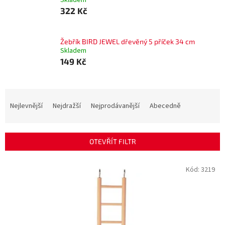
Skladem
322 Kč
Žebřík BIRD JEWEL dřevěný 5 příček 34 cm
Skladem
149 Kč
Ř
a
Nejlevnější
Nejdražší
Nejprodávanější
Abecedně
z
e
n
OTEVŘÍT FILTR
í
p
V
Kód:
3219
r
ý
o
p
d
i
u
s
k
p