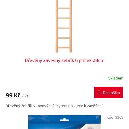
t
r
ů
o
d
u
k
t
ů
Dřevěný závěsný žebřík 6 příček 28cm
Skladem
Do košíku
99 Kč
/ ks
Dřevěný žebřík s kovovým úchytem do klece k zavěšení
Kód:
3369