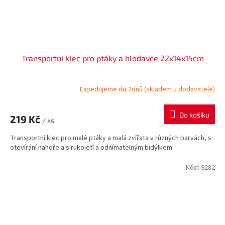
Transportní klec pro ptáky a hlodavce 22x14x15cm
Expedujeme do 2dnů (skladem u dodavatele)
Do košíku
219 Kč
/ ks
Transportní klec pro malé ptáky a malá zvířata v různých barvách, s
otevírání nahoře a s rukojetí a odnímatelným bidýlkem
Kód:
9282