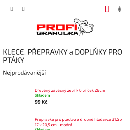
Přejít
NÁKUP
na
obsah
KOŠÍK
KLECE, PŘEPRAVKY a DOPLŇKY PRO
PTÁKY
Nejprodávanější
Dřevěný závěsný žebřík 6 příček 28cm
Skladem
99 Kč
Přepravka pro ptactvo a drobné hlodavce 31,5 x
17 x 20,5 cm - modrá