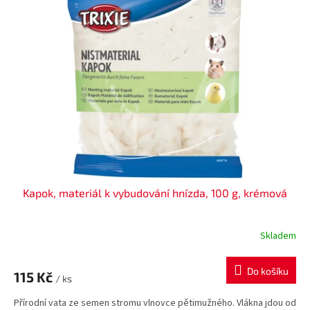
Kapok, materiál k vybudování hnízda, 100 g, krémová
Skladem
Do košíku
115 Kč
/ ks
Přírodní vata ze semen stromu vlnovce pětimužného. Vlákna jdou od