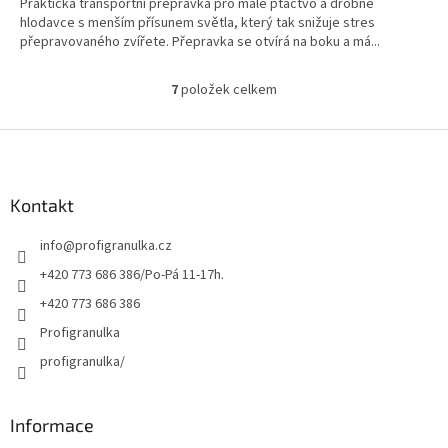
Praktická transportní přepravka pro malé ptactvo a drobné
hlodavce s menším přísunem světla, který tak snižuje stres
přepravovaného zvířete. Přepravka se otvírá na boku a má...
7
položek celkem
O
v
l
Z
á
á
d
p
a
a
Kontakt
c
t
í
info
@
profigranulka.cz
í
p
r
+420 773 686 386/Po-Pá 11-17h.
v
+420 773 686 386
k
y
Profigranulka
v
profigranulka/
ý
p
i
s
Informace
u