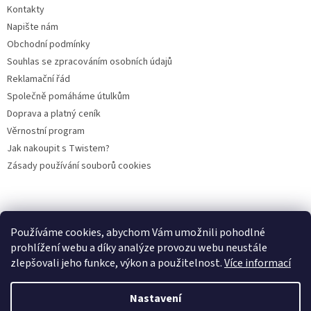
Kontakty
Napište nám
Obchodní podmínky
Souhlas se zpracováním osobních údajů
Reklamační řád
Společně pomáháme útulkům
Doprava a platný ceník
Věrnostní program
Jak nakoupit s Twistem?
Zásady používání souborů cookies
Plemena koček
Plemena psů
Hlodavci
Ptáci
KAMENNÝ OBCHOD
Používáme cookies, abychom Vám umožnili pohodlné
prohlížení webu a díky analýze provozu webu neustále
zlepšovali jeho funkce, výkon a použitelnost.
Více informací
Vytvořil Shoptet
Nastavení