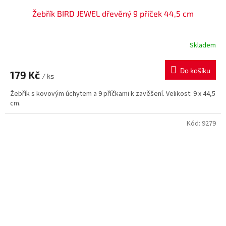
Žebřík BIRD JEWEL dřevěný 9 příček 44,5 cm
Skladem
Do košíku
179 Kč
/ ks
Žebřík s kovovým úchytem a 9 příčkami k zavěšení. Velikost: 9 x 44,5
cm.
Kód:
9279