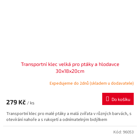
Transportní klec velká pro ptáky a hlodavce
30x18x20cm
Expedujeme do 2dnů (skladem u dodavatele)
Do košíku
279 Kč
/ ks
Transportní klec pro malé ptáky a malá zvířata v různých barvách, s
otevírání nahoře a s rukojetí a odnímatelným bidýlkem
Kód:
96053