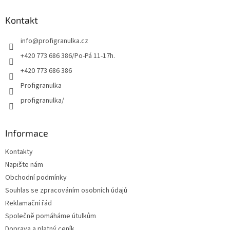
d
p
a
a
Kontakt
c
t
í
info
@
profigranulka.cz
í
p
r
+420 773 686 386/Po-Pá 11-17h.
v
+420 773 686 386
k
y
Profigranulka
v
profigranulka/
ý
p
i
s
Informace
u
Kontakty
Napište nám
Obchodní podmínky
Souhlas se zpracováním osobních údajů
Reklamační řád
Společně pomáháme útulkům
Doprava a platný ceník