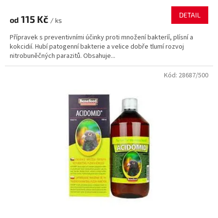
DETAIL
115 Kč
od
/ ks
Přípravek s preventivními účinky proti množení bakteríí, plísní a
kokcidií. Hubí patogenní bakterie a velice dobře tlumí rozvoj
nitrobuněčných parazitů. Obsahuje...
Kód:
28687/500