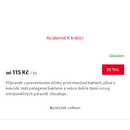
Acidomid K králíci
Skladem
DETAIL
115 Kč
od
/ ks
Přípravek s preventivními účinky proti množení bakteríí, plísní a
kokcidií. Hubí patogenní bakterie a velice dobře tlumí rozvoj
nitrobuněčných parazitů. Obsahuje...
4
položek celkem
O
v
l
Z
á
á