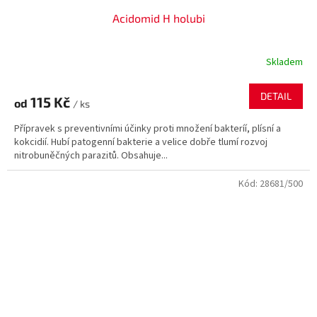
Acidomid H holubi
Skladem
DETAIL
115 Kč
od
/ ks
Přípravek s preventivními účinky proti množení bakteríí, plísní a
kokcidií. Hubí patogenní bakterie a velice dobře tlumí rozvoj
nitrobuněčných parazitů. Obsahuje...
Kód:
28681/500