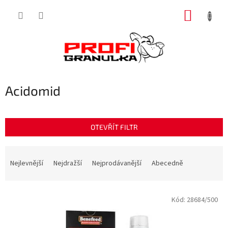
Přejít
NÁKUP
na
obsah
KOŠÍK
Acidomid
OTEVŘÍT FILTR
Ř
a
Nejlevnější
Nejdražší
Nejprodávanější
Abecedně
z
e
V
n
Kód:
28684/500
ý
í
p
p