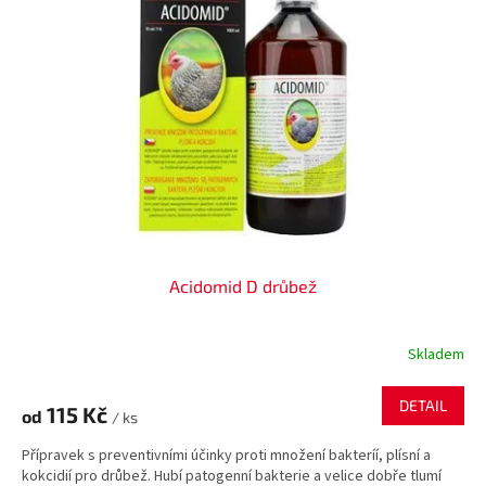
i
r
s
o
p
d
r
u
o
k
d
t
u
ů
k
t
ů
Acidomid D drůbež
Skladem
Průměrné
hodnocení
produktu
DETAIL
115 Kč
od
je
/ ks
5,0
Přípravek s preventivními účinky proti množení bakteríí, plísní a
z
kokcidií pro drůbež. Hubí patogenní bakterie a velice dobře tlumí
5