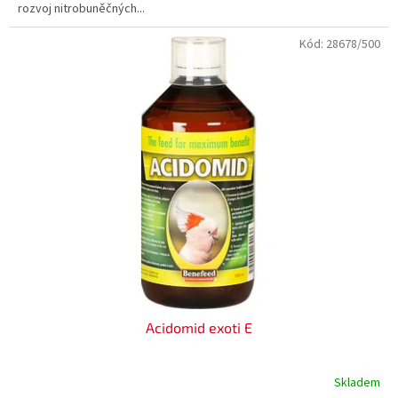
rozvoj nitrobuněčných...
hvězdiček.
Kód:
28678/500
Acidomid exoti E
Skladem