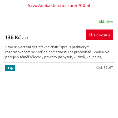
Savo Antibakteriální sprej 700ml
Skladem
Do košíku
136 Kč
/ ks
Savo univerzální dezinfekce čisticí sprej s praktickým
rozprašovačem se hodí do domácnosti i na pracoviště. Spolehlivě
pečuje o téměř všechny povrchy (nábytek, kuchyň, koupelna,...
Kód:
96167
Tip