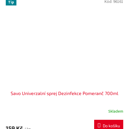
Kód:
96161
Tip
Savo Univerzalní sprej Dezinfekce Pomeranč 700ml
Skladem
Do košíku
159 Kč
/ ks