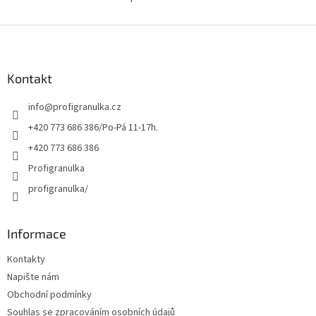
O
v
l
Z
á
á
d
p
a
a
Kontakt
c
t
í
info
@
profigranulka.cz
í
p
r
+420 773 686 386/Po-Pá 11-17h.
v
+420 773 686 386
k
y
Profigranulka
v
profigranulka/
ý
p
i
s
Informace
u
Kontakty
Napište nám
Obchodní podmínky
Souhlas se zpracováním osobních údajů