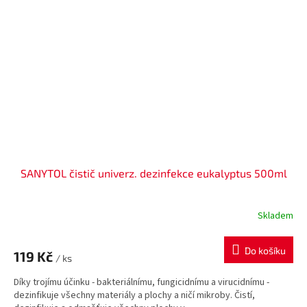
SANYTOL čistič univerz. dezinfekce eukalyptus 500ml
Skladem
Do košíku
119 Kč
/ ks
Díky trojímu účinku - bakteriálnímu, fungicidnímu a virucidnímu -
dezinfikuje všechny materiály a plochy a ničí mikroby. Čistí,