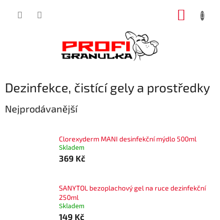
Přejít
NÁKUP
na
obsah
KOŠÍK
Dezinfekce, čistící gely a prostředky
Nejprodávanější
Clorexyderm MANI desinfekční mýdlo 500ml
Skladem
369 Kč
SANYTOL bezoplachový gel na ruce dezinfekční
250ml
Skladem
149 Kč