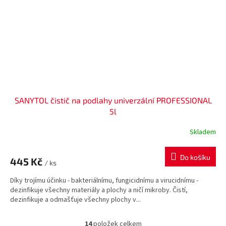
SANYTOL čistič na podlahy univerzální PROFESSIONAL
5l
Skladem
Do košíku
445 Kč
/ ks
Díky trojímu účinku - bakteriálnímu, fungicidnímu a virucidnímu -
dezinfikuje všechny materiály a plochy a ničí mikroby. Čistí,
dezinfikuje a odmašťuje všechny plochy v...
14
položek celkem