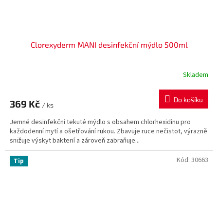
Clorexyderm MANI desinfekční mýdlo 500ml
Skladem
Do košíku
369 Kč
/ ks
Jemné desinfekční tekuté mýdlo s obsahem chlorhexidinu pro
každodenní mytí a ošetřování rukou. Zbavuje ruce nečistot, výrazně
snižuje výskyt bakterií a zároveň zabraňuje...
Kód:
30663
Tip