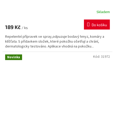
Skladem
Do košíku
189 Kč
/ ks
Repelentní přípravek ve spray,odpuzuje bodavý hmyz, komáry a
klíšťata. S přídavkem složek, které pokožku ošetřují a chrání,
dermatologicky testováno. Aplikace vhodná na pokožku...
Kód:
31972
Novinka