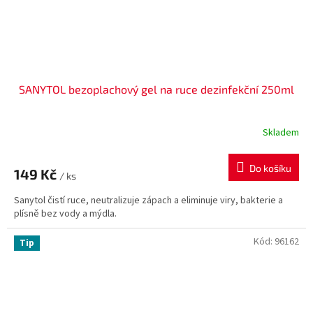
SANYTOL bezoplachový gel na ruce dezinfekční 250ml
Skladem
Do košíku
149 Kč
/ ks
Sanytol čistí ruce, neutralizuje zápach a eliminuje viry, bakterie a
plísně bez vody a mýdla.
Kód:
96162
Tip