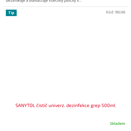
dezinfikuje a odmašťuje všechny plochy v...
Kód:
96166
Tip
SANYTOL čistič univerz. dezinfekce grep 500ml
Skladem