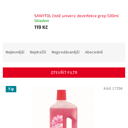
SANYTOL čistič univerz. dezinfekce grep 500ml
Skladem
119 Kč
Ř
a
Nejlevnější
Nejdražší
Nejprodávanější
Abecedně
z
e
n
OTEVŘÍT FILTR
í
p
V
Kód:
17294
r
Tip
ý
o
p
d
i
u
s
k
p
t
r
ů