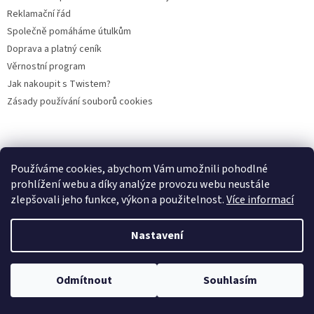
Reklamační řád
Společně pomáháme útulkům
Doprava a platný ceník
Věrnostní program
Jak nakoupit s Twistem?
Zásady používání souborů cookies
Plemena koček
Plemena psů
Hlodavci
Ptáci
KAMENNÝ OBCHOD
Používáme cookies, abychom Vám umožnili pohodlné
prohlížení webu a díky analýze provozu webu neustále
zlepšovali jeho funkce, výkon a použitelnost.
Více informací
Vytvořil Shoptet
Nastavení
Copyright 2026
PROFIGRANULKA
. Všechna práva vyhrazena.
Odmítnout
Souhlasím
Upravit nastavení cookies