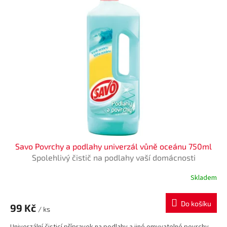
Savo Povrchy a podlahy univerzál vůně oceánu 750ml
Spolehlivý čistič na podlahy vaší domácnosti
Skladem
Do košíku
99 Kč
/ ks
Univerzální čisticí přípravek na podlahy a jiné omyvatelné povrchy