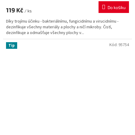
Do košíku
119 Kč
/ ks
Díky trojímu účinku - bakteriálnímu, fungicidnímu a virucidnímu -
dezinfikuje všechny materiály a plochy a ničí mikroby. Čistí,
dezinfikuje a odmašťuje všechny plochy v...
Kód:
95754
Tip