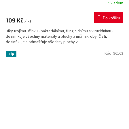
Skladem
Do košíku
109 Kč
/ ks
Díky trojímu účinku - bakteriálnímu, fungicidnímu a virucidnímu -
dezinfikuje všechny materiály a plochy a ničí mikroby. Čistí,
dezinfikuje a odmašťuje všechny plochy v...
Kód:
96163
Tip