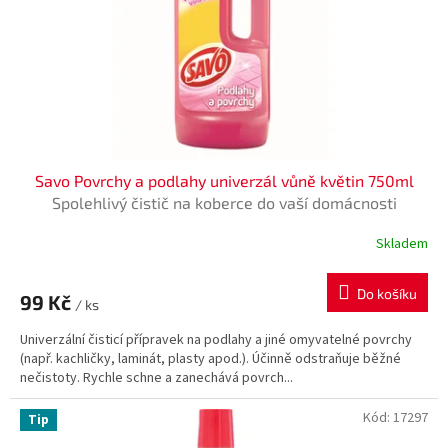
o
d
u
k
t
ů
Savo Povrchy a podlahy univerzál vůně květin 750ml
Spolehlivý čistič na koberce do vaší domácnosti
Skladem
Do košíku
99 Kč
/ ks
Univerzální čisticí přípravek na podlahy a jiné omyvatelné povrchy
(např. kachličky, laminát, plasty apod.). Účinně odstraňuje běžné
nečistoty. Rychle schne a zanechává povrch...
Kód:
17297
Tip