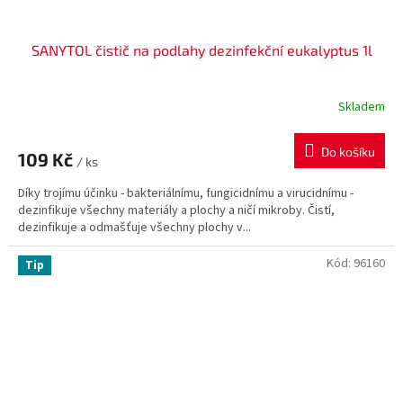
SANYTOL čistič na podlahy dezinfekční eukalyptus 1l
Skladem
Do košíku
109 Kč
/ ks
Díky trojímu účinku - bakteriálnímu, fungicidnímu a virucidnímu -
dezinfikuje všechny materiály a plochy a ničí mikroby. Čistí,
dezinfikuje a odmašťuje všechny plochy v...
Kód:
96160
Tip