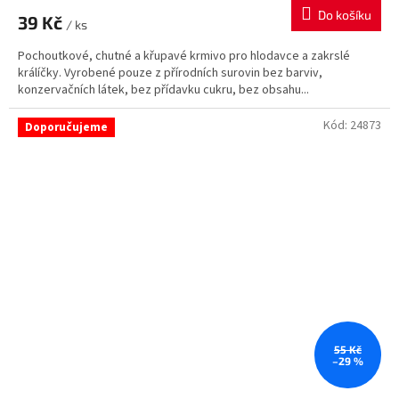
Do košíku
39 Kč
/ ks
Pochoutkové, chutné a křupavé krmivo pro hlodavce a zakrslé
králíčky. Vyrobené pouze z přírodních surovin bez barviv,
konzervačních látek, bez přídavku cukru, bez obsahu...
Kód:
24873
Doporučujeme
55 Kč
–29 %