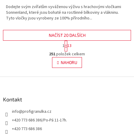
Dodejte svým zvířatům vyváženou výživu s hrachovými vločkami
Sonnenland, které jsou bohaté na rostlinné bílkoviny a vlákninu.
Tyto vločky jsou vyrobeny ze 100% přírodního...
NAČÍST 20 DALŠÍCH
S
1
13
t
O
r
251
položek celkem
v
á
l
NAHORU
n
á
k
d
o
v
Z
a
á
c
á
n
í
p
í
p
a
Kontakt
r
t
v
info
@
profigranulka.cz
í
k
y
+420 773 686 386/Po-Pá 11-17h.
v
+420 773 686 386
ý