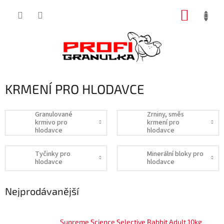
Přejít
NÁKUP
na
obsah
KOŠÍK
KRMENÍ PRO HLODAVCE
Granulované
Zrniny, směs
krmivo pro
krmení pro
hlodavce
hlodavce
Tyčinky pro
Minerální bloky pro
hlodavce
hlodavce
Nejprodávanější
Supreme Science Selective Rabbit Adult 10kg