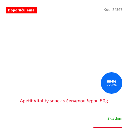
Kód:
24867
Doporučujeme
55 Kč
–29 %
Apetit Vitality snack s červenou řepou 80g
Skladem