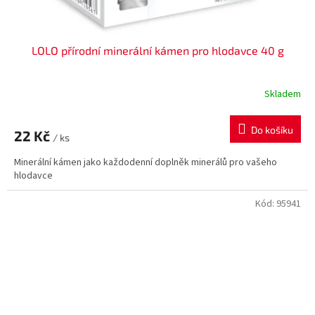
LOLO přírodní minerální kámen pro hlodavce 40 g
Skladem
Do košíku
22 Kč
/ ks
Minerální kámen jako každodenní doplněk minerálů pro vašeho
hlodavce
Kód:
95941