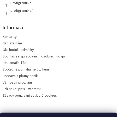
p
Profigranulka
i
profigranulka/
s
u
Informace
Kontakty
Napište nám
Obchodní podmínky
Souhlas se zpracováním osobních údajů
Reklamační řád
Společně pomáháme útulkům
Doprava a platný ceník
Věrnostní program
Jak nakoupit s Twistem?
Zásady používání souborů cookies
Plemena koček
Plemena psů
Hlodavci
Ptáci
KAMENNÝ OBCHOD