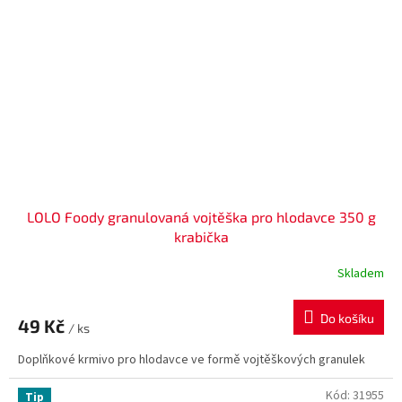
LOLO Foody granulovaná vojtěška pro hlodavce 350 g
krabička
Skladem
Do košíku
49 Kč
/ ks
Doplňkové krmivo pro hlodavce ve formě vojtěškových granulek
Kód:
31955
Tip