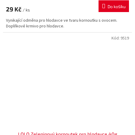
Do košíku
29 Kč
/ ks
Vynikající odměna pro hlodavce ve tvaru kornoutku s ovocem.
Doplňkové krmivo pro hlodavce.
Kód:
9519
LOLO Zeleninový kornoutek pro hlodavce 40g