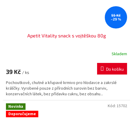
55 Kč
–29 %
Apetit Vitality snack s vojtěškou 80g
Skladem
Do košíku
39 Kč
/ ks
Pochoutkové, chutné a křupavé krmivo pro hlodavce a zakrslé
králíčky. Vyrobené pouze z přírodních surovin bez barviv,
konzervačních látek, bez přídavku cukru, bez obsahu...
Kód:
15702
Novinka
Doporučujeme