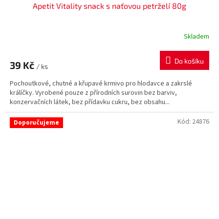
Apetit Vitality snack s naťovou petrželí 80g
Skladem
Do košíku
39 Kč
/ ks
Pochoutkové, chutné a křupavé krmivo pro hlodavce a zakrslé
králíčky. Vyrobené pouze z přírodních surovin bez barviv,
konzervačních látek, bez přídavku cukru, bez obsahu...
Kód:
24876
Doporučujeme