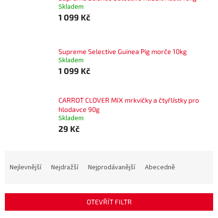
Skladem
1 099 Kč
Supreme Selective Guinea Pig morče 10kg
Skladem
1 099 Kč
CARROT CLOVER MIX mrkvičky a čtyřlístky pro
hlodavce 90g
Skladem
29 Kč
Ř
a
Nejlevnější
Nejdražší
Nejprodávanější
Abecedně
z
e
n
OTEVŘÍT FILTR
í