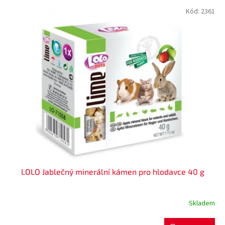
p
V
Kód:
2361
r
ý
o
p
d
i
u
s
k
p
t
r
ů
o
d
u
k
t
ů
LOLO Jablečný minerální kámen pro hlodavce 40 g
Skladem