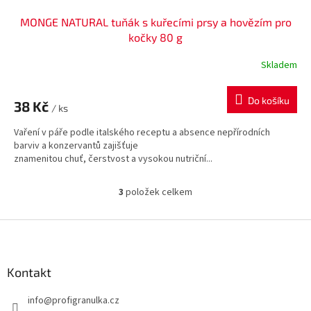
MONGE NATURAL tuňák s kuřecími prsy a hovězím pro
kočky 80 g
Skladem
Do košíku
38 Kč
/ ks
Vaření v páře podle italského receptu a absence nepřírodních
barviv a konzervantů zajišťuje
znamenitou chuť, čerstvost a vysokou nutriční...
3
položek celkem
O
v
l
Z
á
á
d
p
a
a
Kontakt
c
t
í
info
@
profigranulka.cz
í
p