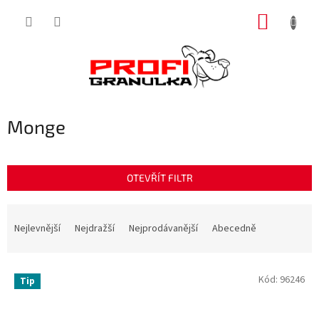
Přejít
NÁKUP
na
obsah
KOŠÍK
Monge
OTEVŘÍT FILTR
Ř
a
Nejlevnější
Nejdražší
Nejprodávanější
Abecedně
z
e
V
n
Kód:
96246
Tip
ý
í
p
p