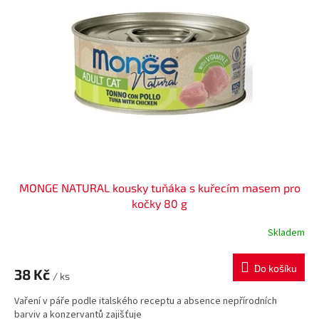
i
r
s
o
p
d
r
u
o
k
d
t
u
ů
k
t
ů
MONGE NATURAL kousky tuňáka s kuřecím masem pro
kočky 80 g
Skladem
Do košíku
38 Kč
/ ks
Vaření v páře podle italského receptu a absence nepřírodních
barviv a konzervantů zajišťuje