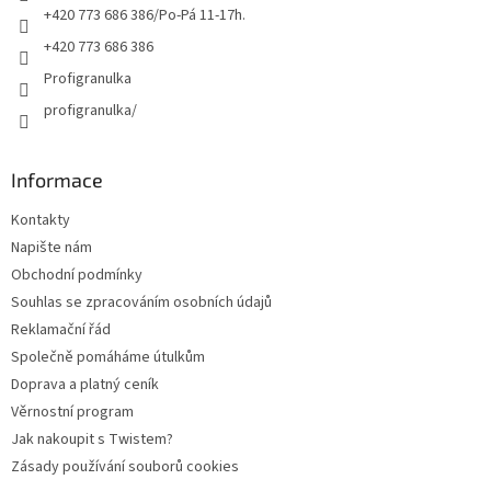
r
+420 773 686 386/Po-Pá 11-17h.
v
+420 773 686 386
k
y
Profigranulka
v
profigranulka/
ý
p
i
s
Informace
u
Kontakty
Napište nám
Obchodní podmínky
Souhlas se zpracováním osobních údajů
Reklamační řád
Společně pomáháme útulkům
Doprava a platný ceník
Věrnostní program
Jak nakoupit s Twistem?
Zásady používání souborů cookies