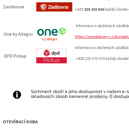
Zasilkovna
+420
216 216 516
každý všední
Informace o uložených zásilká
One by Allegro
https://onedelivery.cz/kontakt
Informace o uložených zásilká
DPD Pickup
+420 225 373 373 každý všedn
Sortiment zboží a jeho dostupnost v našem e-s
skladových zásob kamenné prodejny. O dostupn
OTEVÍRACÍ DOBA