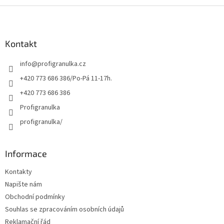
Z
á
p
a
Kontakt
t
info
@
profigranulka.cz
í
+420 773 686 386/Po-Pá 11-17h.
+420 773 686 386
Profigranulka
profigranulka/
Informace
Kontakty
Napište nám
Obchodní podmínky
Souhlas se zpracováním osobních údajů
Reklamační řád