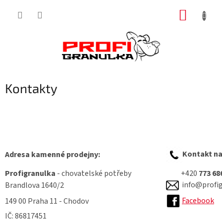
Přejít
NÁKUP
na
obsah
KOŠÍK
Kontakty
Kontakt na
Adresa kamenné prodejny:
Profigranulka
- chovatelské potřeby
+420
773 68
info@profig
Brandlova 1640/2
Facebook
149 00 Praha 11 - Chodov
IČ: 86817451