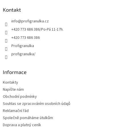
d
p
a
a
Kontakt
c
t
í
info
@
profigranulka.cz
í
p
r
+420 773 686 386/Po-Pá 11-17h.
v
+420 773 686 386
k
y
Profigranulka
v
profigranulka/
ý
p
i
s
Informace
u
Kontakty
Napište nám
Obchodní podmínky
Souhlas se zpracováním osobních údajů
Reklamační řád
Společně pomáháme útulkům
Doprava a platný ceník