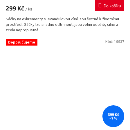
Do košíku
299 Kč
/ ks
Sáčky na exkrementy s levandulovou vůní jsou šetrné k životnímu
prostředí. Sáčky lze snadno odtrhnout, jsou velmi odolné, silné a
zcela nepropustné.
Kód:
19937
Doporučujeme
399 Kč
–7 %