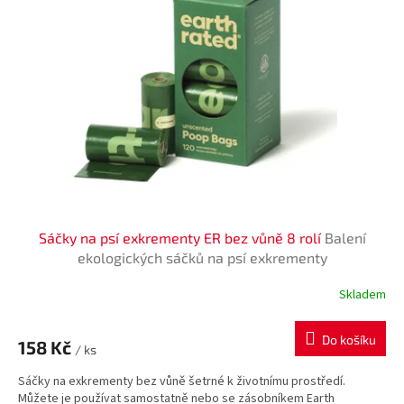
i
r
s
o
p
d
r
u
o
k
d
t
u
ů
k
t
ů
Sáčky na psí exkrementy ER bez vůně 8 rolí
Balení
ekologických sáčků na psí exkrementy
Skladem
Do košíku
158 Kč
/ ks
Sáčky na exkrementy bez vůně šetrné k životnímu prostředí.
Můžete je používat samostatně nebo se zásobníkem Earth