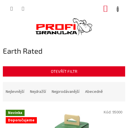
Přejít
NÁKUP
na
obsah
KOŠÍK
Earth Rated
OTEVŘÍT FILTR
Ř
a
Nejlevnější
Nejdražší
Nejprodávanější
Abecedně
z
e
V
n
Kód:
95000
Novinka
ý
í
Doporučujeme
p
p