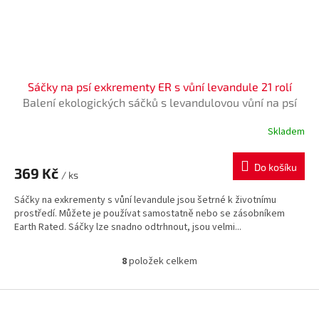
Sáčky na psí exkrementy ER s vůní levandule 21 rolí
Balení ekologických sáčků s levandulovou vůní na psí
exkrementy
Skladem
Do košíku
369 Kč
/ ks
Sáčky na exkrementy s vůní levandule jsou šetrné k životnímu
prostředí. Můžete je používat samostatně nebo se zásobníkem
Earth Rated. Sáčky lze snadno odtrhnout, jsou velmi...
8
položek celkem
O
v
l
Z
á
á