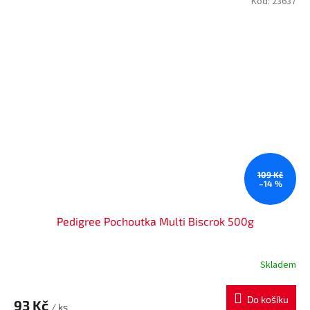
Kód:
23637
109 Kč
–14 %
Pedigree Pochoutka Multi Biscrok 500g
Skladem
Do košíku
93 Kč
/ ks