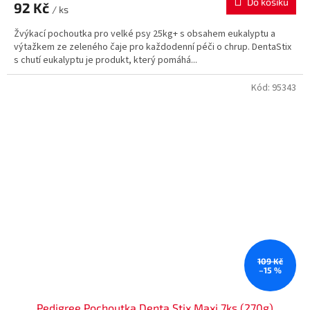
Do košíku
92 Kč
/ ks
Žvýkací pochoutka pro velké psy 25kg+ s obsahem eukalyptu a
výtažkem ze zeleného čaje pro každodenní péči o chrup. DentaStix
s chutí eukalyptu je produkt, který pomáhá...
Kód:
95343
109 Kč
–15 %
Pedigree Pochoutka Denta Stix Maxi 7ks (270g)