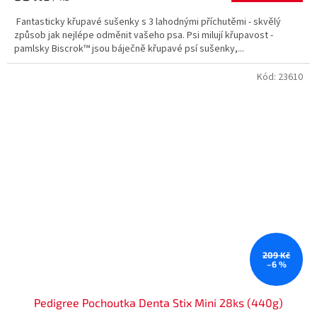
Fantasticky křupavé sušenky s 3 lahodnými příchutěmi - skvělý
způsob jak nejlépe odměnit vašeho psa. Psi milují křupavost -
pamlsky Biscrok™ jsou báječně křupavé psí sušenky,...
Kód:
23610
209 Kč
–6 %
Pedigree Pochoutka Denta Stix Mini 28ks (440g)