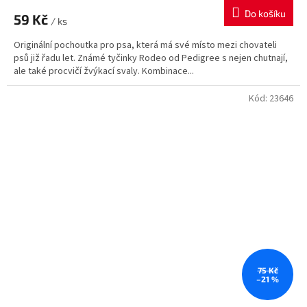
Do košíku
59 Kč
/ ks
Originální pochoutka pro psa, která má své místo mezi chovateli
psů již řadu let. Známé tyčinky Rodeo od Pedigree s nejen chutnají,
ale také procvičí žvýkací svaly. Kombinace...
Kód:
23646
75 Kč
–21 %