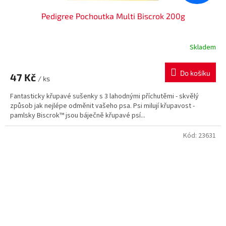
Pedigree Pochoutka Multi Biscrok 200g
Skladem
Do košíku
47 Kč
/ ks
Fantasticky křupavé sušenky s 3 lahodnými příchutěmi - skvělý
způsob jak nejlépe odměnit vašeho psa. Psi milují křupavost -
pamlsky Biscrok™ jsou báječně křupavé psí...
Kód:
23631