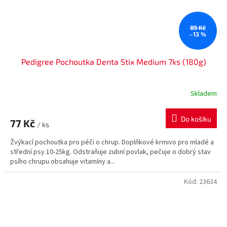
89 Kč
–13 %
Pedigree Pochoutka Denta Stix Medium 7ks (180g)
Skladem
Do košíku
77 Kč
/ ks
Žvýkací pochoutka pro péči o chrup. Doplňkové krmivo pro mladé a
střední psy 10-25kg. Odstraňuje zubní povlak, pečuje o dobrý stav
psího chrupu obsahuje vitamíny a...
Kód:
23634