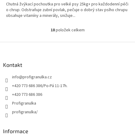
Chutná žvýkací pochoutka pro velké psy 25kg+ pro každodenní péči
o chrup. Odstraňuje zubní povlak, pečuje o dobrý stav psího chrupu
obsahuje vitamíny a minerály, snižuje...
18
položek celkem
O
v
l
Z
á
á
d
p
a
a
Kontakt
c
t
í
info
@
profigranulka.cz
í
p
r
+420 773 686 386/Po-Pá 11-17h.
v
+420 773 686 386
k
y
Profigranulka
v
profigranulka/
ý
p
i
s
Informace