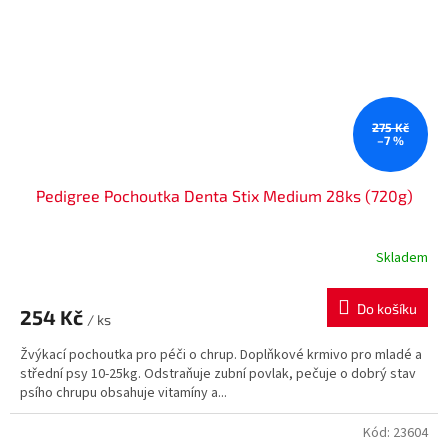
275 Kč
–7 %
Pedigree Pochoutka Denta Stix Medium 28ks (720g)
Skladem
Do košíku
254 Kč
/ ks
Žvýkací pochoutka pro péči o chrup. Doplňkové krmivo pro mladé a
střední psy 10-25kg. Odstraňuje zubní povlak, pečuje o dobrý stav
psího chrupu obsahuje vitamíny a...
Kód:
23604