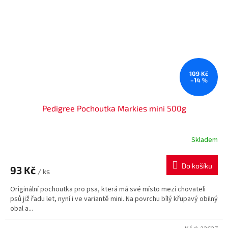
109 Kč
–14 %
Pedigree Pochoutka Markies mini 500g
Skladem
Do košíku
93 Kč
/ ks
Originální pochoutka pro psa, která má své místo mezi chovateli
psů již řadu let, nyní i ve variantě mini. Na povrchu bílý křupavý obilný
obal a...