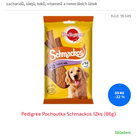
sacharidů, olejů, tuků, vitaminů a minerálních látek
Kód:
95349
59 Kč
–22 %
Pedigree Pochoutka Schmackos 12ks (86g)
Skladem