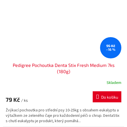
95 Kč
–16 %
Pedigree Pochoutka Denta Stix Fresh Medium 7ks
(180g)
Skladem
Do košíku
79 Kč
/ ks
Žvýkací pochoutka pro střední psy 10-25kg s obsahem eukalyptu a
výtažkem ze zeleného čaje pro každodenní péči o chrup. DentaStix
s chutí eukalyptu je produkt, který pomáhá...