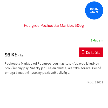
109 Kč
–14 %
Pedigree Pochoutka Markies 500g
Skladem
Do košíku
93 Kč
/ ks
Pochoutky Markies od Pedigree jsou masitou, křupavou lahůdkou
pro všechny psy. Snacky jsou nejen chutné, ale také zdravé. Cenné
omega-3 mastné kyseliny pozitivně ovlivňují...
Kód:
23652