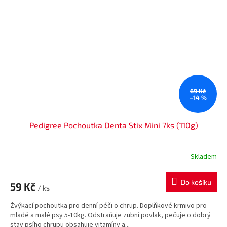
69 Kč
–14 %
Pedigree Pochoutka Denta Stix Mini 7ks (110g)
Skladem
Do košíku
59 Kč
/ ks
Žvýkací pochoutka pro denní péči o chrup. Doplňkové krmivo pro
mladé a malé psy 5-10kg. Odstraňuje zubní povlak, pečuje o dobrý
stav psího chrupu obsahuje vitamíny a...