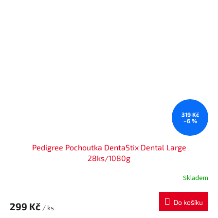
319 Kč
–6 %
Pedigree Pochoutka DentaStix Dental Large
28ks/1080g
Skladem
Do košíku
299 Kč
/ ks