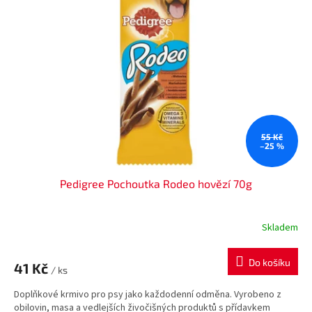
i
r
s
o
p
d
r
u
o
k
d
t
u
ů
k
t
ů
55 Kč
–25 %
Pedigree Pochoutka Rodeo hovězí 70g
Skladem
Do košíku
41 Kč
/ ks
Doplňkové krmivo pro psy jako každodenní odměna. Vyrobeno z
obilovin, masa a vedlejších živočišných produktů s přídavkem