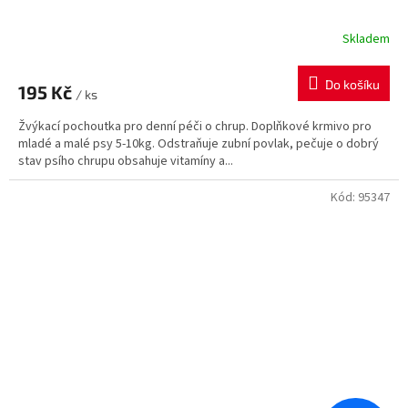
Skladem
Průměrné
hodnocení
produktu
Do košíku
195 Kč
je
/ ks
5,0
Žvýkací pochoutka pro denní péči o chrup. Doplňkové krmivo pro
z
mladé a malé psy 5-10kg. Odstraňuje zubní povlak, pečuje o dobrý
5
stav psího chrupu obsahuje vitamíny a...
hvězdiček.
Kód:
95347