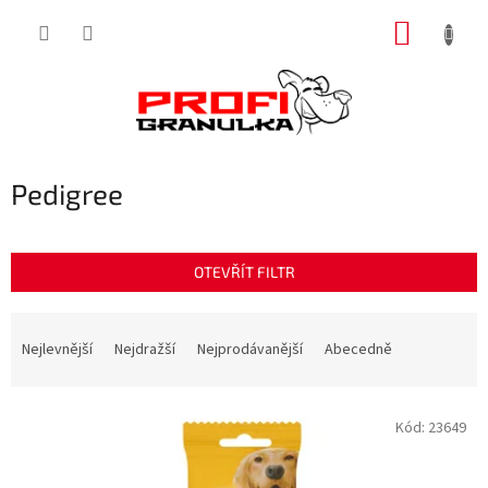
Přejít
NÁKUP
na
obsah
KOŠÍK
Pedigree
OTEVŘÍT FILTR
Ř
a
Nejlevnější
Nejdražší
Nejprodávanější
Abecedně
z
e
V
n
Kód:
23649
ý
í
p
p