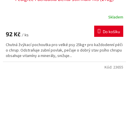
Skladem
Do košíku
92 Kč
/ ks
Chutná žvýkací pochoutka pro velké psy 25kg+ pro každodenní péči
o chrup. Odstraňuje zubní povlak, pečuje o dobrý stav psího chrupu
obsahuje vitamíny a minerály, snižuje...
Kód:
23655