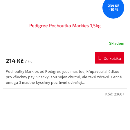
239 Kč
–10 %
Pedigree Pochoutka Markies 1,5kg
Skladem
Do košíku
214 Kč
/ ks
Pochoutky Markies od Pedigree jsou masitou, křupavou lahůdkou
pro všechny psy. Snacky jsou nejen chutné, ale také zdravé. Cenné
omega-3 mastné kyseliny pozitivně ovlivňují...
Kód:
23607