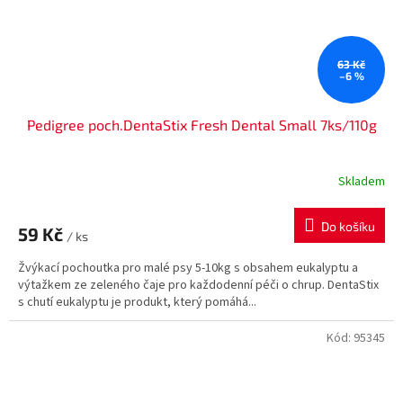
63 Kč
–6 %
Pedigree poch.DentaStix Fresh Dental Small 7ks/110g
Skladem
Do košíku
59 Kč
/ ks
Žvýkací pochoutka pro malé psy 5-10kg s obsahem eukalyptu a
výtažkem ze zeleného čaje pro každodenní péči o chrup. DentaStix
s chutí eukalyptu je produkt, který pomáhá...
Kód:
95345