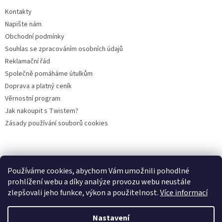
u
Kontakty
Napište nám
Obchodní podmínky
Souhlas se zpracováním osobních údajů
Reklamační řád
Společně pomáháme útulkům
Doprava a platný ceník
Věrnostní program
Jak nakoupit s Twistem?
Zásady používání souborů cookies
Plemena koček
Plemena psů
Hlodavci
Ptáci
KAMENNÝ OBCHOD
Používáme cookies, abychom Vám umožnili pohodlné
prohlížení webu a díky analýze provozu webu neustále
zlepšovali jeho funkce, výkon a použitelnost.
Více informací
Vytvořil Shoptet
Nastavení