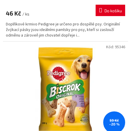
Do košíku
46 Kč
/ ks
Doplňkové krmivo Pedigree je určeno pro dospělé psy. Originální
žvýkací pásky jsou ideálními pamlsky pro psy, kteří si zaslouží
odměnu a zároveň jim chovatel dopřeje i...
Kód:
95346
59 Kč
–20 %