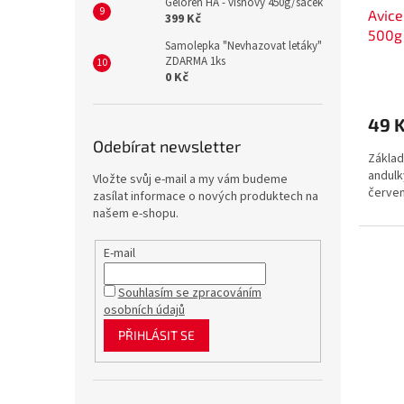
Geloren HA - višňový 450g/sáček
Avice
399 Kč
500g
Samolepka "Nevhazovat letáky"
ZDARMA 1ks
0 Kč
49 
Odebírat newsletter
Základ
andulk
Vložte svůj e-mail a my vám budeme
červen
zasílat informace o nových produktech na
našem e-shopu.
E-mail
Souhlasím se zpracováním
osobních údajů
PŘIHLÁSIT SE