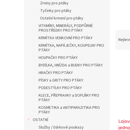
a
Zrniny pro ptáky
n
Tyčinky pro ptáky
e
Ostatní krmení pro ptáky
l
VITAMÍNY, MINERÁLY, PODPŮRNÉ
PROSTŘEDKY PRO PTÁKY
Ř
KRMÍTKA VENKOVNÍ PRO PTÁKY
a
Nejlev
z
KRMÍTKA, NAPÁJEČKY, KOUPELNY PRO
PTÁKY
e
V
HOUPAČKY PRO PTÁKY
n
ý
í
BYDÍLKA, HNÍZDA a BUDKY PRO PTÁKY
p
p
HRAČKY PRO PTÁKY
i
r
PÍSKY a GRITY PRO PTÁKY
s
o
PODESTÝLKY PRO PTÁKY
p
d
KLECE, PŘEPRAVKY a DOPLŇKY PRO
r
u
PTÁKY
o
k
KOSMETIKA a ANTIPARAZITIKA PRO
d
t
PTÁKY
u
ů
OSTATNÍ
Lojov
k
jedno
Služby / Dárkové poukazy
t