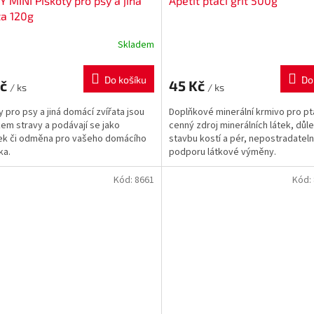
 MINI Piškoty pro psy a jiná
Apetit ptačí grit 500g
ta 120g
Skladem
Do košíku
Do
Kč
45 Kč
/ ks
/ ks
y pro psy a jiná domácí zvířata jsou
Doplňkové minerální krmivo pro pt
em stravy a podávají se jako
cenný zdroj minerálních látek, důle
ek či odměna pro vašeho domácího
stavbu kostí a pér, nepostradatel
ka.
podporu látkové výměny.
Kód:
8661
Kód: