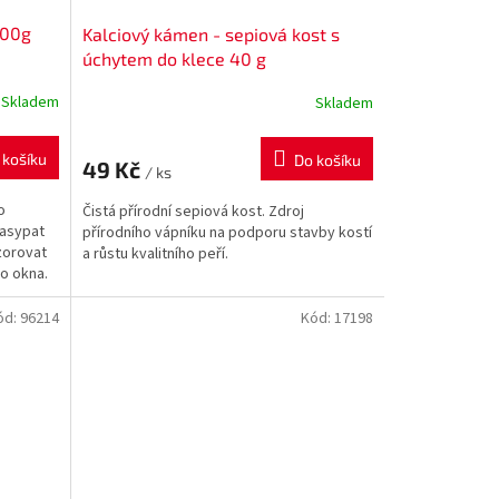
500g
Kalciový kámen - sepiová kost s
úchytem do klece 40 g
Skladem
Skladem
 košíku
Do košíku
49 Kč
/ ks
o
Čistá přírodní sepiová kost. Zdroj
nasypat
přírodního vápníku na podporu stavby kostí
zorovat
a růstu kvalitního peří.
ho okna.
ód:
96214
Kód:
17198