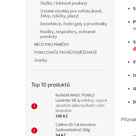
a
Služby / Dárkové poukazy
n
S
Ostatní výrobky pro zvířata (koně,
e
želvy, rybičky, plazy)
l
P
Dezinfekce, čistící gely a prostředky
m
Roušky, respirátory, ochranné
pomůcky
S
NĚCO PRO PÁNÍČKY
d
POHLCOVAČE PACHŮ/OSVĚŽOVAČE
Značky
V
I
Top 10 produktů
G
Kočkolit MAGIC PEARLS
Lavender 16l
Spolehlivý, vysoce
D
absobční silika kočkolit s vůní
levandule
395 Kč
Příznak
Calibra VD Cat konzerva
Gastrointestinal 200g
54 Kč