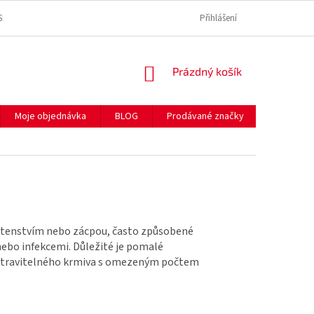
SE ZPRACOVÁNÍM OSOBNÍCH ÚDAJŮ
REKLAMAČNÍ ŘÁD
Přihlášení
SPOLEČNĚ P
NÁKUPNÍ
Prázdný košík
KOŠÍK
Moje objednávka
BLOG
Prodávané značky
Hodnocen
hutenstvím nebo zácpou, často způsobené
nebo infekcemi. Důležité je pomalé
e stravitelného krmiva s omezeným počtem