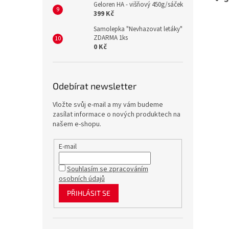
Geloren HA - višňový 450g/sáček
399 Kč
Samolepka "Nevhazovat letáky"
ZDARMA 1ks
0 Kč
Odebírat newsletter
Vložte svůj e-mail a my vám budeme
zasílat informace o nových produktech na
našem e-shopu.
E-mail
Souhlasím se zpracováním
osobních údajů
PŘIHLÁSIT SE