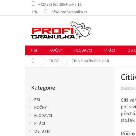
Přejít
+420 773 686 386/Po-Pá 11-
na
17h.
info@profigranulka.cz
obsah
PSI
KOČKY
HLODAVCI
PTÁCI
OST
Domů
BLOG
Citlivé zažívání u psů
P
Citl
o
Přeskočit
s
Kategorie
kategorie
04.09.20
t
r
Citliv
PSI
a
potravi
KOČKY
n
přechá
HLODAVCI
n
složek.
í
PTÁCI
p
OSTATNÍ
Příčiny