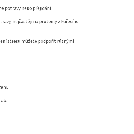
é potravy nebo přejídání.
travy, nejčastěji na proteiny z kuřecího
zení stresu můžete podpořit různými
zení.
rob.