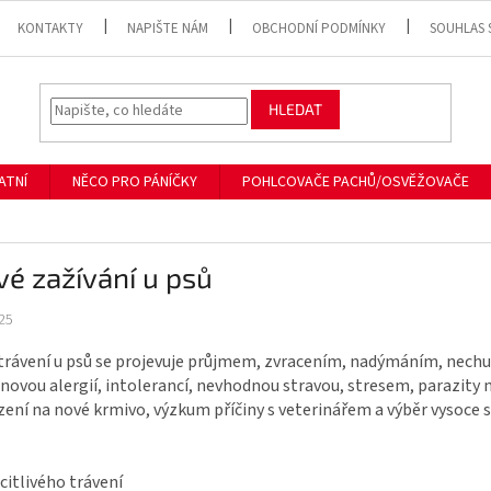
KONTAKTY
NAPIŠTE NÁM
OBCHODNÍ PODMÍNKY
SOUHLAS 
HLEDAT
ATNÍ
NĚCO PRO PÁNÍČKY
POHLCOVAČE PACHŮ/OSVĚŽOVAČE
ivé zažívání u psů
25
é trávení u psů se projevuje průjmem, zvracením, nadýmáním, nec
novou alergií, intolerancí, nevhodnou stravou, stresem, parazity 
zení na nové krmivo, výzkum příčiny s veterinářem a výběr vysoc
 citlivého trávení