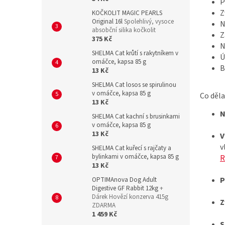
P
Z
KOČKOLIT MAGIC PEARLS
Original 16l
Spolehlivý, vysoce
N
absobční silika kočkolit
Z
375 Kč
N
SHELMA Cat krůtí s rakytníkem v
Ú
omáčce, kapsa 85 g
B
13 Kč
SHELMA Cat losos se spirulinou
v omáčce, kapsa 85 g
Co děla
13 Kč
N
SHELMA Cat kachní s brusinkami
v omáčce, kapsa 85 g
13 Kč
V
v
SHELMA Cat kuřecí s rajčaty a
bylinkami v omáčce, kapsa 85 g
R
13 Kč
P
OPTIMAnova Dog Adult
Digestive GF Rabbit 12kg
+
Dárek Hovězí konzerva 415g
Z
ZDARMA
1 459 Kč
S