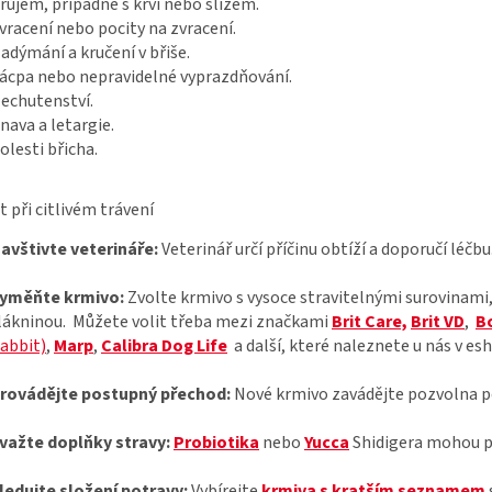
růjem, případně s krví nebo slizem.
vracení nebo pocity na zvracení.
adýmání a kručení v břiše.
ácpa nebo nepravidelné vyprazdňování.
echutenství.
nava a letargie.
olesti břicha.
t při citlivém trávení
avštivte veterináře:
Veterinář určí příčinu obtíží a doporučí léčbu
yměňte krmivo:
Zvolte krmivo s vysoce stravitelnými surovinam
lákninou.
Můžete volit třeba mezi značkami
Brit Care,
Brit VD
,
B
abbit)
,
Marp
,
Calibra Dog Life
a další, které naleznete u nás v es
rovádějte postupný přechod:
Nové krmivo zavádějte pozvolna po
važte doplňky stravy:
Probiotika
nebo
Yucca
Shidigera mohou po
ledujte složení potravy:
Vybírejte
krmiva s kratším seznamem