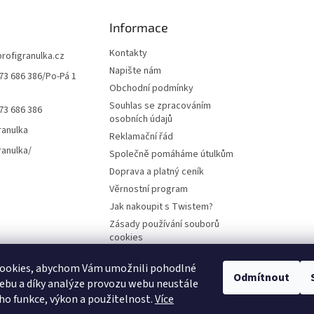
Informace
Kontakty
profigranulka.cz
Napište nám
73 686 386/Po-Pá 1
Obchodní podmínky
Souhlas se zpracováním
73 686 386
osobních údajů
ranulka
Reklamační řád
ranulka/
Společně pomáháme útulkům
Doprava a platný ceník
Věrnostní program
Jak nakoupit s Twistem?
Zásady používání souborů
cookies
ookies, abychom Vám umožnili pohodlné
Odmítnout
ebu a díky analýze provozu webu neustále
Plemena koček
Plemena psů
Hlodavci
Ptáci
KAMENNÝ OBCHOD
eho funkce, výkon a použitelnost.
Více