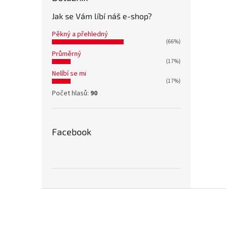
Jak se Vám líbí náš e-shop?
Pěkný a přehledný
(66%)
Průměrný
(17%)
Nelíbí se mi
(17%)
Počet hlasů:
90
Facebook
Z
á
p