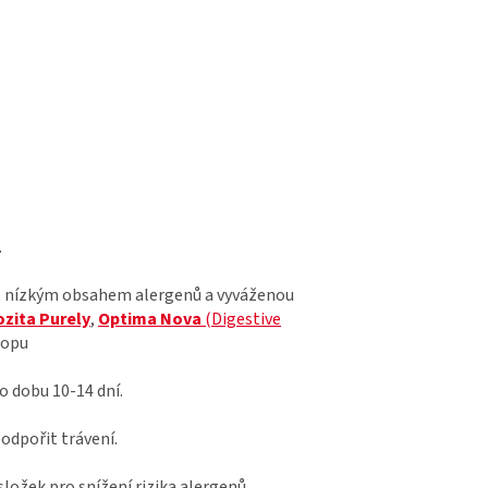
.
i, nízkým obsahem alergenů a vyváženou
ozita Purely
,
Optima Nova
(Digestive
hopu
 dobu 10-14 dní.
dpořit trávení.
složek pro snížení rizika alergenů.