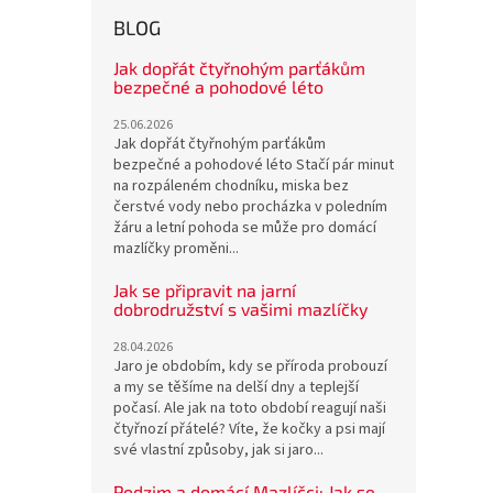
BLOG
Jak dopřát čtyřnohým parťákům
bezpečné a pohodové léto
25.06.2026
Jak dopřát čtyřnohým parťákům
bezpečné a pohodové léto Stačí pár minut
na rozpáleném chodníku, miska bez
čerstvé vody nebo procházka v poledním
žáru a letní pohoda se může pro domácí
mazlíčky proměni...
Jak se připravit na jarní
dobrodružství s vašimi mazlíčky
28.04.2026
Jaro je obdobím, kdy se příroda probouzí
a my se těšíme na delší dny a teplejší
počasí. Ale jak na toto období reagují naši
čtyřnozí přátelé? Víte, že kočky a psi mají
své vlastní způsoby, jak si jaro...
Podzim a domácí Mazlíčci: Jak se