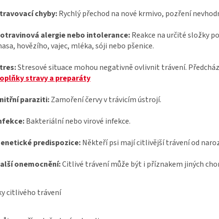
travovací chyby:
Rychlý přechod na nové krmivo, pozření nevhodn
otravinová alergie nebo intolerance:
Reakce na určité složky po
asa, hovězího, vajec, mléka, sóji nebo pšenice.
tres:
Stresové situace mohou negativně ovlivnit trávení. Předchá
oplňky stravy a preparáty
nitřní paraziti:
Zamoření červy v trávicím ústrojí.
nfekce:
Bakteriální nebo virové infekce.
enetické predispozice:
Někteří psi mají citlivější trávení od naro
alší onemocnění:
Citlivé trávení může být i příznakem jiných cho
y citlivého trávení