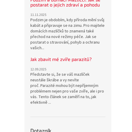
postarat o jejich zdraví a pohodu
11.11.2025
Podzim je obdobím, kdy příroda mění svůj
kabát a připravuje se na zimu. Pro majitele
domácích mazlíčků to znamená také
přechod na nové režimy péče. Jak se
postarat o stravování, pohyb a ochranu
vašich...
Jak zbavit mé zvíře parazitů?
12.09.2025
Představte si, že se váš mazlíček
neustále škrábe a vy nevíte
proč. Parazité mohou být nepříjemným
problémem nejen pro vaše zvíře, ale i pro
vás. Tento článek se zaměří na to, jak
efektivně ...
Dotazník