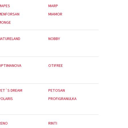
MAPES
MARP
MENFORSAN
MIAMOR
MONGE
NATURELAND
NOBBY
OPTIMANOVA
OTIFREE
PET´S DREAM
PETOSAN
POLARIS
PROFIGRANULKA
RENO
RINTI