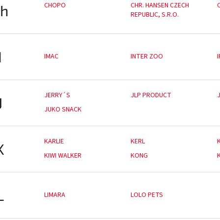
CHOPO
CHR. HANSEN CZECH
h
REPUBLIC, S.R.O.
I
IMAC
INTER ZOO
JERRY´S
JLP PRODUCT
J
J
JUKO SNACK
KARLIE
KERL
K
KIWI WALKER
KONG
L
LIMARA
LOLO PETS