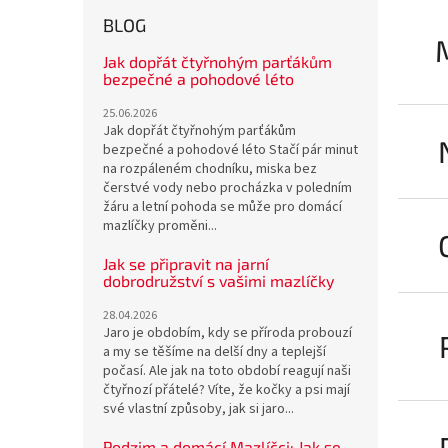
BLOG
Jak dopřát čtyřnohým parťákům
bezpečné a pohodové léto
25.06.2026
Jak dopřát čtyřnohým parťákům
bezpečné a pohodové léto Stačí pár minut
na rozpáleném chodníku, miska bez
čerstvé vody nebo procházka v poledním
žáru a letní pohoda se může pro domácí
mazlíčky proměni...
Jak se připravit na jarní
dobrodružství s vašimi mazlíčky
28.04.2026
Jaro je obdobím, kdy se příroda probouzí
a my se těšíme na delší dny a teplejší
počasí. Ale jak na toto období reagují naši
čtyřnozí přátelé? Víte, že kočky a psi mají
své vlastní způsoby, jak si jaro...
Podzim a domácí Mazlíčci: Jak se