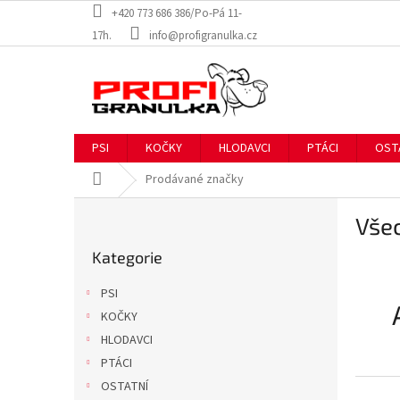
Přejít
+420 773 686 386/Po-Pá 11-
na
17h.
info@profigranulka.cz
obsah
PSI
KOČKY
HLODAVCI
PTÁCI
OST
Domů
Prodávané značky
P
Vše
o
Přeskočit
s
Kategorie
kategorie
t
r
PSI
a
KOČKY
n
HLODAVCI
n
í
PTÁCI
p
OSTATNÍ