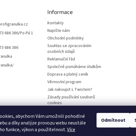
Informace
Kontakty
profigranulka.cz
Napište nám
73 686 386/Po-Pá 1
Obchodní podmínky
Souhlas se zpracováním
73 686 386
osobních údajů
ranulka
Reklamační řád
ranulka/
Společně pomáháme útulkům
Doprava a platný ceník
Věrnostní program
Jak nakoupit s Twistem?
Zásady používání souborů
cookies
ookies, abychom Vám umožnili pohodlné
Odmítnout
ebu a díky analýze provozu webu neustále
Plemena koček
Plemena psů
Hlodavci
Ptáci
KAMENNÝ OBCHOD
eho funkce, výkon a použitelnost.
Více