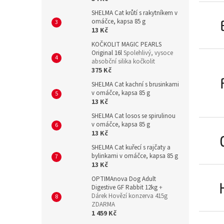
SHELMA Cat krůtí s rakytníkem v
omáčce, kapsa 85 g
13 Kč
KOČKOLIT MAGIC PEARLS
Original 16l
Spolehlivý, vysoce
absobční silika kočkolit
375 Kč
SHELMA Cat kachní s brusinkami
v omáčce, kapsa 85 g
13 Kč
SHELMA Cat losos se spirulinou
v omáčce, kapsa 85 g
13 Kč
SHELMA Cat kuřecí s rajčaty a
bylinkami v omáčce, kapsa 85 g
13 Kč
OPTIMAnova Dog Adult
Digestive GF Rabbit 12kg
+
Dárek Hovězí konzerva 415g
ZDARMA
1 459 Kč