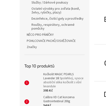
a
Služby / Dárkové poukazy
n
Ostatní výrobky pro zvířata (koně,
e
želvy, rybičky, plazy)
l
Dezinfekce, čistící gely a prostředky
Roušky, respirátory, ochranné
pomůcky
NĚCO PRO PÁNÍČKY
POHLCOVAČE PACHŮ/OSVĚŽOVAČE
Značky
Top 10 produktů
Kočkolit MAGIC PEARLS
Lavender 16l
Spolehlivý, vysoce
absobční silika kočkolit s vůní
levandule
395 Kč
Calibra VD Cat konzerva
Gastrointestinal 200g
54 Kč