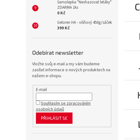
Samolepka "Nevhazovat letáky"
C
ZDARMA 1ks
0 Kč
Geloren HA - višňový 450g/sáček
399 Kč
Odebírat newsletter
Vložte svůj e-mail a my vám budeme
zasílat informace o nových produktech na
našem e-shopu.
E-mail
Souhlasím se zpracováním
osobních údajů
PŘIHLÁSIT SE