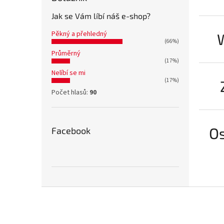
Jak se Vám líbí náš e-shop?
Pěkný a přehledný
(66%)
Průměrný
(17%)
Nelíbí se mi
(17%)
Počet hlasů:
90
Os
Facebook
Z
á
p