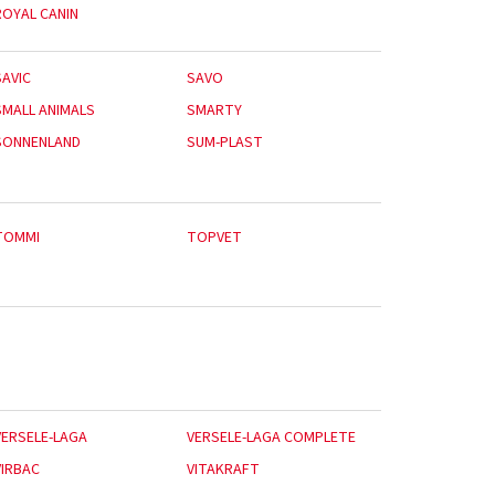
ROYAL CANIN
SAVIC
SAVO
SMALL ANIMALS
SMARTY
SONNENLAND
SUM-PLAST
TOMMI
TOPVET
VERSELE-LAGA
VERSELE-LAGA COMPLETE
VIRBAC
VITAKRAFT