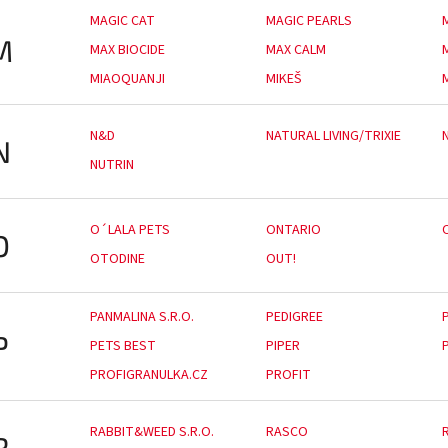
MAGIC CAT
MAGIC PEARLS
M
MAX BIOCIDE
MAX CALM
MIAOQUANJI
MIKEŠ
N&D
NATURAL LIVING/TRIXIE
N
NUTRIN
O´LALA PETS
ONTARIO
O
OTODINE
OUT!
PANMALINA S.R.O.
PEDIGREE
P
PETS BEST
PIPER
PROFIGRANULKA.CZ
PROFIT
RABBIT&WEED S.R.O.
RASCO
R