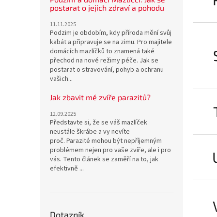
postarat o jejich zdraví a pohodu
11.11.2025
Podzim je obdobím, kdy příroda mění svůj
kabát a připravuje se na zimu. Pro majitele
domácích mazlíčků to znamená také
přechod na nové režimy péče. Jak se
postarat o stravování, pohyb a ochranu
vašich...
Jak zbavit mé zvíře parazitů?
12.09.2025
Představte si, že se váš mazlíček
neustále škrábe a vy nevíte
proč. Parazité mohou být nepříjemným
problémem nejen pro vaše zvíře, ale i pro
vás. Tento článek se zaměří na to, jak
efektivně ...
Dotazník