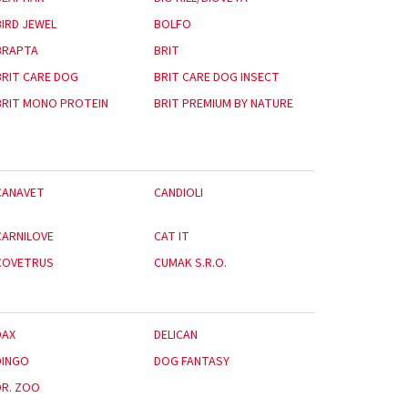
BIRD JEWEL
BOLFO
BRAPTA
BRIT
BRIT CARE DOG
BRIT CARE DOG INSECT
BRIT MONO PROTEIN
BRIT PREMIUM BY NATURE
CANAVET
CANDIOLI
CARNILOVE
CAT IT
COVETRUS
CUMAK S.R.O.
DAX
DELICAN
DINGO
DOG FANTASY
DR. ZOO