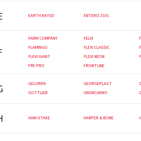
E
EARTH RATED
ENTERO ZOO
FARM COMPANY
FELIX
FLAMINGO
FLEXI CLASSIC
F
FLEXI GIANT
FLEXI NEON
FRE PRO
FRONTLINE
GELOREN
GEORGEPLAST
G
GOTTLIEB
GRANCARNO
H
HAM-STAKE
HARPER & BONE