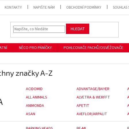
KONTAKTY
NAPIŠTE NÁM
OBCHODNÍ PODMÍNKY
SOUHLAS 
HLEDAT
ATNÍ
NĚCO PRO PÁNÍČKY
POHLCOVAČE PACHŮ/OSVĚŽOVAČE
chny značky A-Z
ACIDOMID
ADVANTAGE/BAYER
ALL ANIMALS
ALVETRA & WERFFT
A
ANIMONDA
APETIT
ASAN
AVEFLOR/ARPALIT
BARKING HEADS
BE-MI