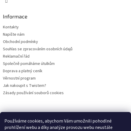
p
i
s
Informace
u
Kontakty
Napište nám
Obchodní podmínky
Souhlas se zpracováním osobních údajů
Reklamační řád
Společně pomáháme útulkům
Doprava a platný ceník
Věrnostní program
Jak nakoupit s Twistem?
Zásady používání souborů cookies
Plemena koček
Plemena psů
Hlodavci
Ptáci
KAMENNÝ OBCHOD
Používáme cookies, abychom Vám umožnili pohodlné
prohlížení webu a díky analýze provozu webu neustále