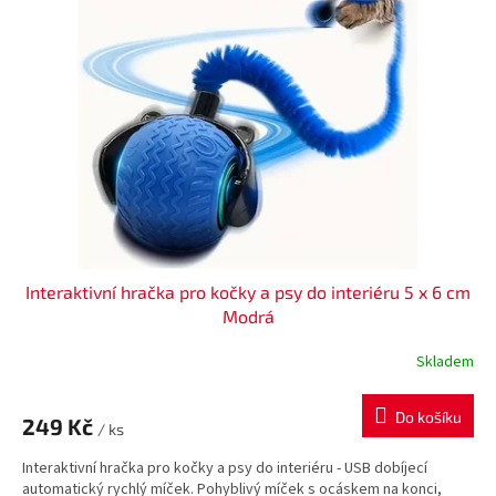
i
r
s
o
p
d
r
u
o
k
d
t
u
ů
k
t
ů
Interaktivní hračka pro kočky a psy do interiéru 5 x 6 cm
Modrá
Skladem
Do košíku
249 Kč
/ ks
Interaktivní hračka pro kočky a psy do interiéru - USB dobíjecí
automatický rychlý míček. Pohyblivý míček s ocáskem na konci,