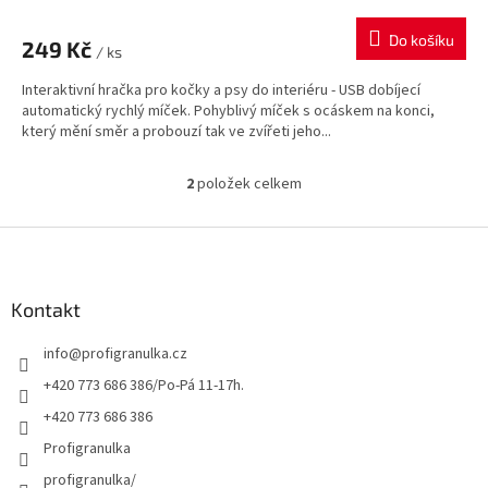
Do košíku
249 Kč
/ ks
Interaktivní hračka pro kočky a psy do interiéru - USB dobíjecí
automatický rychlý míček. Pohyblivý míček s ocáskem na konci,
který mění směr a probouzí tak ve zvířeti jeho...
2
položek celkem
O
v
l
Z
á
á
d
p
a
a
Kontakt
c
t
í
info
@
profigranulka.cz
í
p
r
+420 773 686 386/Po-Pá 11-17h.
v
+420 773 686 386
k
y
Profigranulka
v
profigranulka/
ý