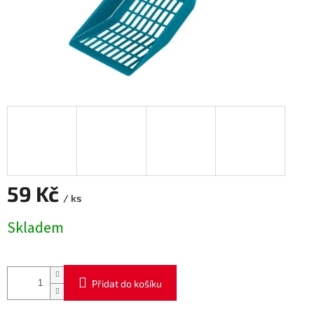
59 Kč
/ ks
Měrná
Skladem
cena:
Přidat do košíku