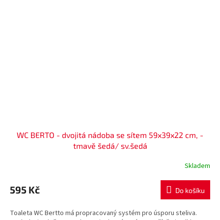
WC BERTO - dvojitá nádoba se sítem 59x39x22 cm, -
tmavě šedá/ sv.šedá
Skladem
595 Kč
Do košíku
Toaleta WC Bertto má propracovaný systém pro úsporu steliva.