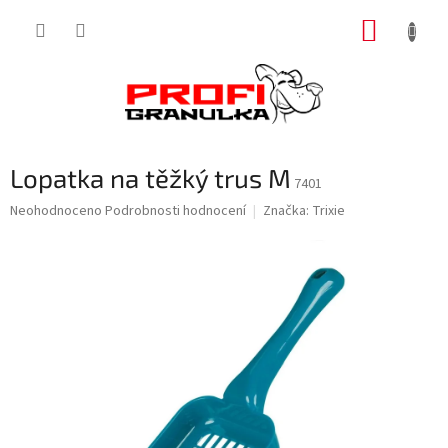
Přejít
NÁKUP
na
obsah
KOŠÍK
Lopatka na těžký trus M
7401
Průměrné
Neohodnoceno
Podrobnosti hodnocení
Značka:
Trixie
hodnocení
produktu
je
0,0
z
5
hvězdiček.