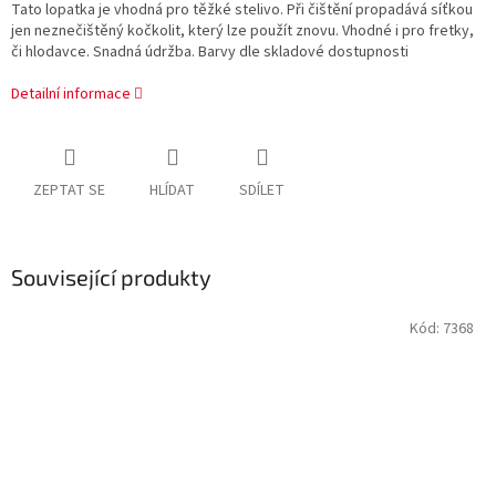
Tato lopatka je vhodná pro těžké stelivo. Při čištění propadává síťkou
jen neznečištěný kočkolit, který lze použít znovu. Vhodné i pro fretky,
či hlodavce. Snadná údržba. Barvy dle skladové dostupnosti
Detailní informace
ZEPTAT SE
HLÍDAT
SDÍLET
Související produkty
Kód:
7368