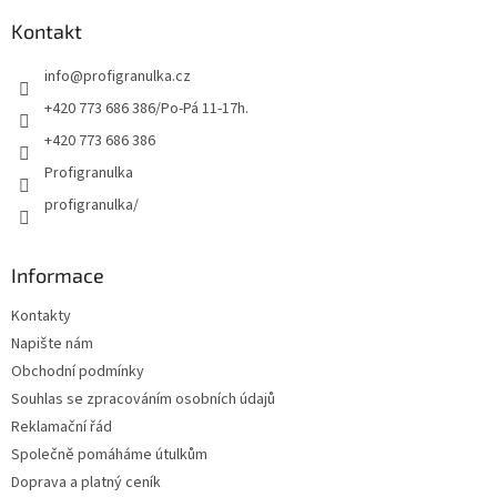
p
a
Kontakt
t
info
@
profigranulka.cz
í
+420 773 686 386/Po-Pá 11-17h.
+420 773 686 386
Profigranulka
profigranulka/
Informace
Kontakty
Napište nám
Obchodní podmínky
Souhlas se zpracováním osobních údajů
Reklamační řád
Společně pomáháme útulkům
Doprava a platný ceník