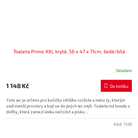
Toaleta Primo XXL krytá, 56 x 47 x 71cm, šedá/bílá
Skladem
1 148 Kč
Do košíku
Toto wc je určeno pro kočičky většího vzrůstu a nebo ty, kterým
vadí menší prostory a bojí se do jiných wc vejít. Toaleta má boudu s
dvířky, která zamezí úniku nečistot a písku....
Kód:
7338