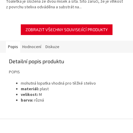
Toaletka je složena ze dvou misek a síta. Síto zaručí, že je vlhkost
z povrchu steliva odváděna a substrát na...
ZOBRAZIT VŠECHNY SOUVISEJÍCÍ PRODUKTY
Popis
Hodnocení
Diskuze
Detailní popis produktu
POPIS
mohutná lopatka vhodná pro těžké stelivo
materiál:
plast
velikost:
M
barva:
různá
Z
á