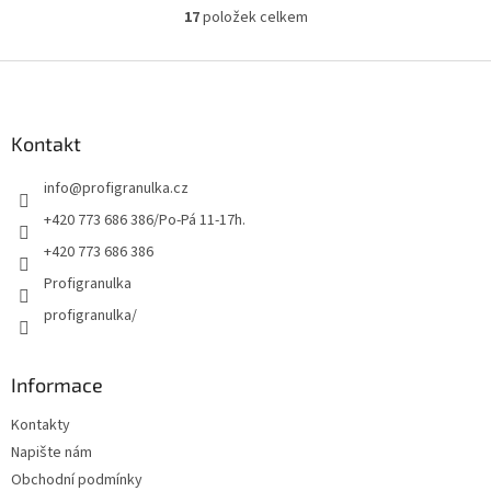
17
položek celkem
O
v
l
Z
á
á
d
p
a
a
Kontakt
c
t
í
info
@
profigranulka.cz
í
p
r
+420 773 686 386/Po-Pá 11-17h.
v
+420 773 686 386
k
y
Profigranulka
v
profigranulka/
ý
p
i
s
Informace
u
Kontakty
Napište nám
Obchodní podmínky