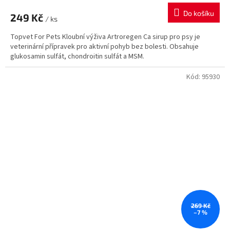
Do košíku
249 Kč
/ ks
Topvet For Pets Kloubní výživa Artroregen Ca sirup pro psy je
veterinární přípravek pro aktivní pohyb bez bolesti. Obsahuje
glukosamin sulfát, chondroitin sulfát a MSM.
Kód:
95930
269 Kč
–7 %