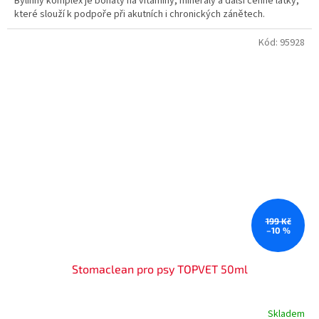
Bylinný komplex je bohatý na vitamíny, minerály a další cenné látky,
které slouží k podpoře při akutních i chronických zánětech.
Kód:
95928
199 Kč
–10 %
Stomaclean pro psy TOPVET 50ml
Skladem