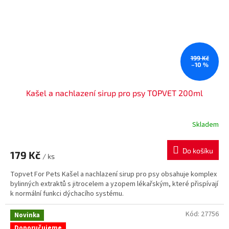
199 Kč
–10 %
Kašel a nachlazení sirup pro psy TOPVET 200ml
Skladem
Do košíku
179 Kč
/ ks
Topvet For Pets Kašel a nachlazení sirup pro psy obsahuje komplex
bylinných extraktů s jitrocelem a yzopem lékařským, které přispívají
k normální funkci dýchacího systému.
Kód:
27756
Novinka
Doporučujeme