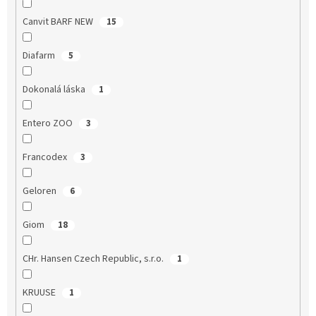
Canvit BARF NEW
15
Diafarm
5
Dokonalá láska
1
Entero ZOO
3
Francodex
3
Geloren
6
Giom
18
CHr. Hansen Czech Republic, s.r.o.
1
KRUUSE
1