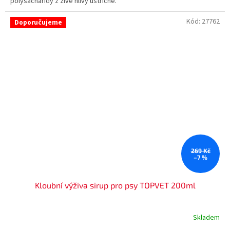
polysacharidy z živé hlívy ústřičné.
Kód:
27762
Doporučujeme
269 Kč
–7 %
Kloubní výživa sirup pro psy TOPVET 200ml
Skladem