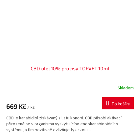
CBD olej 10% pro psy TOPVET 10ml
Skladem
Do košíku
669 Kč
/ ks
CBD je kanabidiol získávaný z listu konopí. CBD působí aktivací
přirozeně se v organismu vyskytujícího endokanabinoidního
systému, a tím pozitivně ovlivňuje fyzickou i...