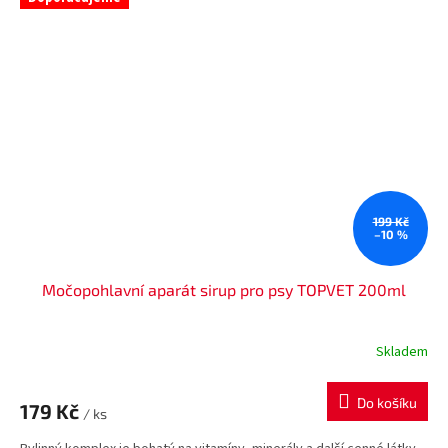
199 Kč
–10 %
Močopohlavní aparát sirup pro psy TOPVET 200ml
Skladem
Do košíku
179 Kč
/ ks