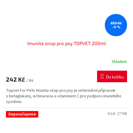
259 Kč
–6 %
Imunita sirup pro psy TOPVET 200ml
Skladem
Do košíku
242 Kč
/ ks
Topvet For Pets Imunita sirup pro psy je veterinární přípravek
s betaglukany, echinaceou a vitaminem C pro podporu imunitního
systému.
Kód:
27768
Doporučujeme