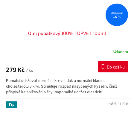
299 Kč
–6 %
Olej pupalkový 100% TOPVET 100ml
Skladem
Do košíku
279 Kč
/ ks
Pomáhá udržovat normální krevní tlak a normální hladinu
cholesterolu v krvi. Stimuluje rozpad nasycených kyselin, čímž
přispívá ke snižování váhy. Napomáhá udržet elasticitu...
Kód:
31716
Tip