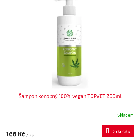
ý
p
i
s
p
r
o
d
u
k
t
ů
Šampon konopný 100% vegan TOPVET 200ml
Skladem
Do košíku
166 Kč
/ ks