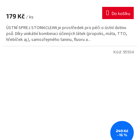
Do košíku
179 Kč
/ ks
ÚSTNÍ SPREJ STOMACLEAN je prostředek pro péči o ústní dutinu
psů. Díky unikátní kombinaci účinných látek (propolis, máta, TTO,
hřebíček aj.), samozřejmého taninu, fluoru a...
Kód:
95934
249 Kč
–16 %