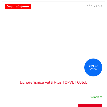
Kód:
27774
Doporučujeme
299 Kč
–11 %
Lichořeřišnice větší Plus TOPVET 60tob
Skladem