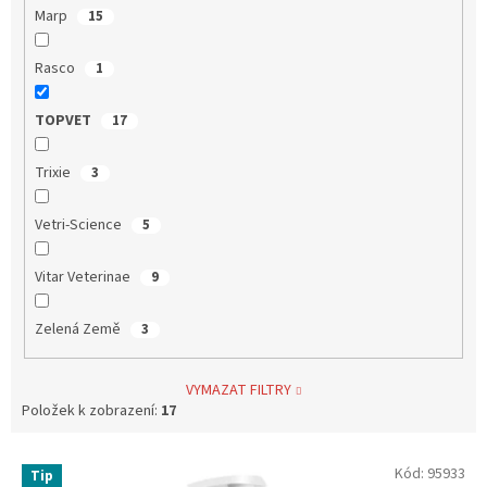
Marp
15
Rasco
1
TOPVET
17
Trixie
3
Vetri-Science
5
Vitar Veterinae
9
Zelená Země
3
VYMAZAT FILTRY
Položek k zobrazení:
17
V
Kód:
95933
Tip