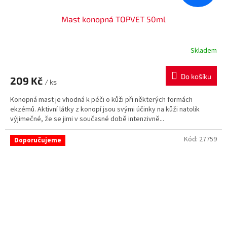
Mast konopná TOPVET 50ml
Skladem
Do košíku
209 Kč
/ ks
Konopná mast je vhodná k péči o kůži při některých formách
ekzémů. Aktivní látky z konopí jsou svými účinky na kůži natolik
výjimečné, že se jimi v současné době intenzivně...
Kód:
27759
Doporučujeme