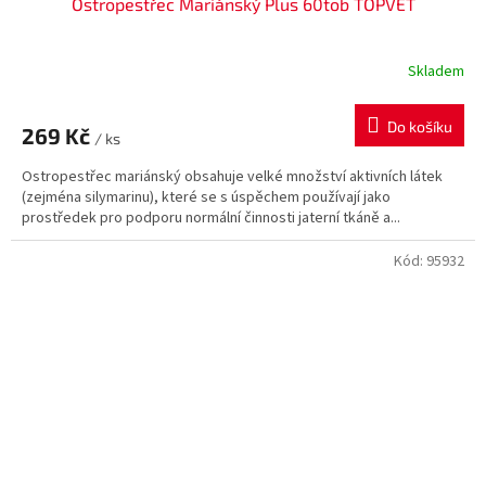
Ostropestřec Mariánský Plus 60tob TOPVET
Skladem
Do košíku
269 Kč
/ ks
Ostropestřec mariánský obsahuje velké množství aktivních látek
(zejména silymarinu), které se s úspěchem používají jako
prostředek pro podporu normální činnosti jaterní tkáně a...
Kód:
95932