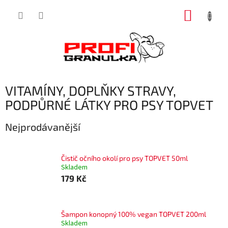
Přejít
NÁKUP
na
obsah
KOŠÍK
VITAMÍNY, DOPLŇKY STRAVY,
PODPŮRNÉ LÁTKY PRO PSY TOPVET
Nejprodávanější
Čistič očního okolí pro psy TOPVET 50ml
Skladem
179 Kč
Šampon konopný 100% vegan TOPVET 200ml
Skladem