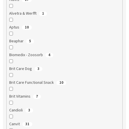
Alvetra & Werfft
1
Aptus
10
Beaphar
5
Biomedix - Zoosorb
4
Brit Care Dog
3
Brit Care Functional Snack
10
Brit Vitamins
7
Candioli
3
Canvit
31