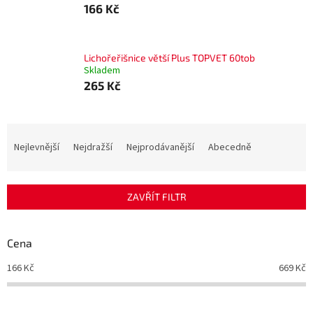
166 Kč
Lichořeřišnice větší Plus TOPVET 60tob
Skladem
265 Kč
Ř
a
Nejlevnější
Nejdražší
Nejprodávanější
Abecedně
z
e
n
ZAVŘÍT FILTR
í
p
r
Cena
o
d
166
Kč
669
Kč
u
k