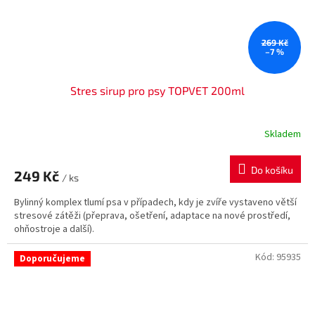
269 Kč
–7 %
Stres sirup pro psy TOPVET 200ml
Skladem
Do košíku
249 Kč
/ ks
Bylinný komplex tlumí psa v případech, kdy je zvíře vystaveno větší
stresové zátěži (přeprava, ošetření, adaptace na nové prostředí,
ohňostroje a další).
Kód:
95935
Doporučujeme