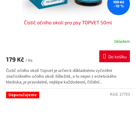
199 Kč
–10 %
Čistič očního okolí pro psy TOPVET 50ml
Skladem
Do košíku
179 Kč
/ ks
Čistič očního okolí Topvet je určen k důkladnému vyčistění
znečistěného očního okolí. Důležité, a to nejen z estetického
hlediska, je pravidelné, nejlépe každodenní, čištění...
Kód:
27753
Doporučujeme