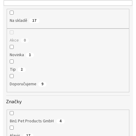
t
ů
Na skladě
17
Akce
0
Novinka
1
Tip
2
Doporučujeme
9
Značky
8in1 Pet Products GmbH
4
Alavis
17