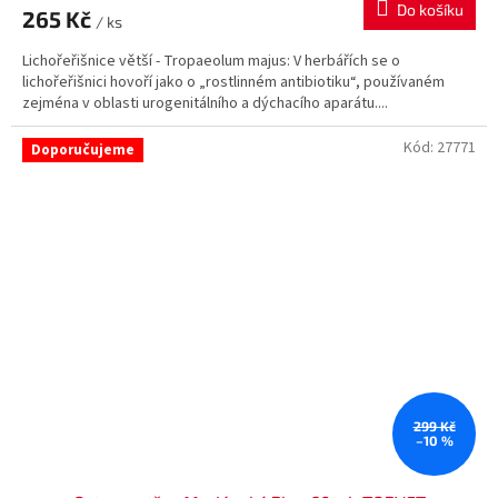
Do košíku
265 Kč
/ ks
Lichořeřišnice větší - Tropaeolum majus: V herbářích se o
lichořeřišnici hovoří jako o „rostlinném antibiotiku“, používaném
zejména v oblasti urogenitálního a dýchacího aparátu....
Kód:
27771
Doporučujeme
299 Kč
–10 %