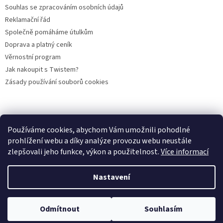
Souhlas se zpracováním osobních údajů
Reklamační řád
Společně pomáháme útulkům
Doprava a platný ceník
Věrnostní program
Jak nakoupit s Twistem?
Zásady používání souborů cookies
Plemena koček
Plemena psů
Hlodavci
Ptáci
KAMENNÝ OBCHOD
Používáme cookies, abychom Vám umožnili pohodlné
prohlížení webu a díky analýze provozu webu neustále
zlepšovali jeho funkce, výkon a použitelnost.
Více informací
Vytvořil Shoptet
Nastavení
Copyright 2026
PROFIGRANULKA
. Všechna práva vyhrazena.
Odmítnout
Souhlasím
Upravit nastavení cookies