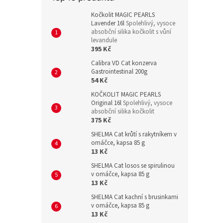
Kočkolit MAGIC PEARLS
Lavender 16l
Spolehlivý, vysoce
absobční silika kočkolit s vůní
levandule
395 Kč
Calibra VD Cat konzerva
Gastrointestinal 200g
54 Kč
KOČKOLIT MAGIC PEARLS
Original 16l
Spolehlivý, vysoce
absobční silika kočkolit
375 Kč
SHELMA Cat krůtí s rakytníkem v
omáčce, kapsa 85 g
13 Kč
SHELMA Cat losos se spirulinou
v omáčce, kapsa 85 g
13 Kč
SHELMA Cat kachní s brusinkami
v omáčce, kapsa 85 g
13 Kč