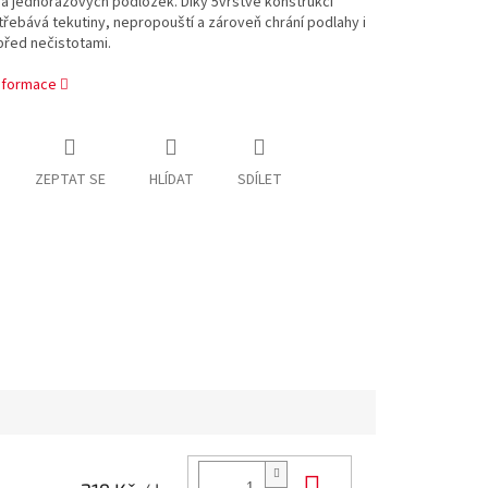
va jednorázových podložek. Díky 5vrstvé konstrukci
třebává tekutiny, nepropouští a zároveň chrání podlahy i
před nečistotami.
informace
ZEPTAT SE
HLÍDAT
SDÍLET
Do košíku