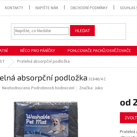
KONTAKTY
NAPIŠTE NÁM
OBCHODNÍ PODMÍNKY
SOUHLAS 
HLEDAT
ATNÍ
NĚCO PRO PÁNÍČKY
POHLCOVAČE PACHŮ/OSVĚŽOVAČE
RST
Pratelná absorpční podložka
elná absorpční podložka
31846/4 C
Průměrné
Neohodnoceno
Podrobnosti hodnocení
Značka:
Juko
hodnocení
produktu
od
2
je
0,0
Měrná
z
ZVOLT
cena:
5
hvězdiček.
Pratelná 