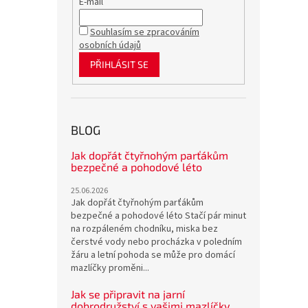
E-mail
Souhlasím se zpracováním
osobních údajů
PŘIHLÁSIT SE
BLOG
Jak dopřát čtyřnohým parťákům
bezpečné a pohodové léto
25.06.2026
Jak dopřát čtyřnohým parťákům
bezpečné a pohodové léto Stačí pár minut
na rozpáleném chodníku, miska bez
čerstvé vody nebo procházka v poledním
žáru a letní pohoda se může pro domácí
mazlíčky proměni...
Jak se připravit na jarní
dobrodružství s vašimi mazlíčky