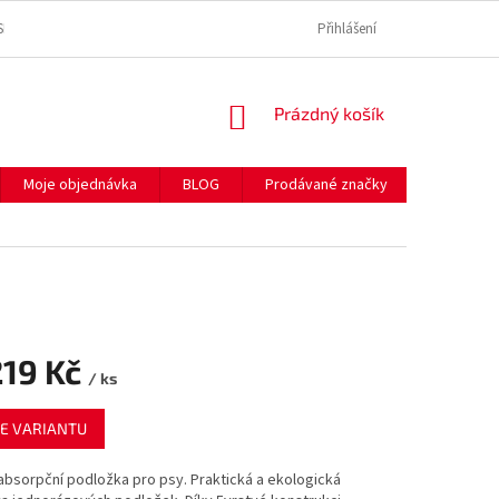
SE ZPRACOVÁNÍM OSOBNÍCH ÚDAJŮ
REKLAMAČNÍ ŘÁD
Přihlášení
SPOLEČNĚ P
NÁKUPNÍ
Prázdný košík
KOŠÍK
Moje objednávka
BLOG
Prodávané značky
Hodnocen
19 Kč
/ ks
E VARIANTU
absorpční podložka pro psy. Praktická a ekologická