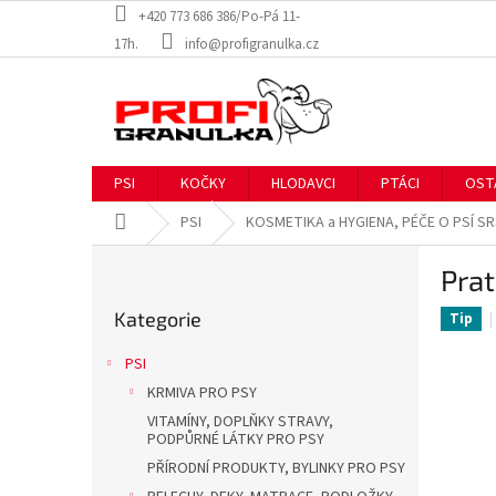
Přejít
+420 773 686 386/Po-Pá 11-
na
17h.
info@profigranulka.cz
obsah
PSI
KOČKY
HLODAVCI
PTÁCI
OST
Domů
PSI
KOSMETIKA a HYGIENA, PÉČE O PSÍ S
P
Prat
o
Přeskočit
s
Kategorie
kategorie
Tip
t
r
PSI
a
KRMIVA PRO PSY
n
VITAMÍNY, DOPLŇKY STRAVY,
n
PODPŮRNÉ LÁTKY PRO PSY
í
PŘÍRODNÍ PRODUKTY, BYLINKY PRO PSY
p