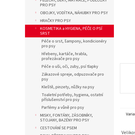
PELECHY, DEKY, MATRACE, PODLOŽKY
a
PRO PSY
n
OBOJKY, VODÍTKA, NÁHUBKY PRO PSY
e
l
HRAČKY PRO PSY
KOSMETIKA a HYGIENA, PÉČE O PSÍ
SRST
Péče o srst, šampony, kondicionéry
pro psy
Hřebeny, kartáče, hrabla,
prořezávače pro psy
Péče o uši, oči, zuby, psí tlapky
Zákazové spreje, odpuzovače pro
psy
Kleště, pinzety, nůžky na psy
Toaletní potřeby, hygiena, ostatní
příslušenství pro psy
Parfémy a vůně pro psy
Varia
MISKY, FONTÁNY, ZÁSOBNÍKY,
STOJANY, BAZÉNY PRO PSY
CESTOVÁNÍ SE PSEM
Veliko