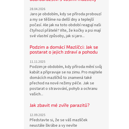
28.04.2026
Jaro je obdobím, kdy se příroda probouzí
a my se těšíme na delší dny a teplejší
počasí. Ale jak na toto období reagují naši
čtyřnozí přátelé? Víte, že kočky a psi mají
své vlastní způsoby, jak si jaro...
Podzim a domácí Mazlíčci: Jak se
postarat o jejich zdraví a pohodu
11.11.2025
Podzim je obdobím, kdy příroda mění svůj
kabát a připravuje se na zimu. Pro majitele
domácích mazlíčků to znamená také
přechod na nové režimy péče. Jak se
postarat o stravování, pohyb a ochranu
vašich...
Jak zbavit mé zvíře parazitů?
12.09.2025
Představte si, že se váš mazlíček
neustále škrábe a vy nevíte