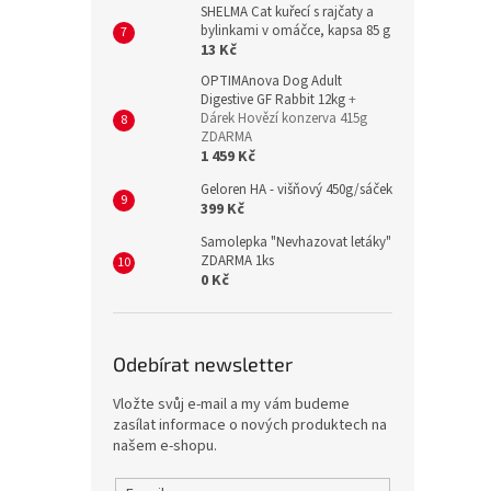
SHELMA Cat kuřecí s rajčaty a
bylinkami v omáčce, kapsa 85 g
13 Kč
OPTIMAnova Dog Adult
Digestive GF Rabbit 12kg
+
Dárek Hovězí konzerva 415g
ZDARMA
1 459 Kč
Geloren HA - višňový 450g/sáček
399 Kč
Samolepka "Nevhazovat letáky"
ZDARMA 1ks
0 Kč
Odebírat newsletter
Vložte svůj e-mail a my vám budeme
zasílat informace o nových produktech na
našem e-shopu.