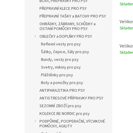
BOXY, PŘEPRAVKY PRO PSY
Sklad
PŘEPRAVNÍ KLECE PRO PSY
PŘEPRAVNÍ TAŠKY a BATOHY PRO PSY
Veliko
OHRÁDKY, ZÁBRANY, SCHŮDKY a
Sklad
OSTANÍ POMŮCKY PRO PSY
OBLEČKY a DOPLŇKY PRO PSY
Reflexní vesty pro psy
Veliko
Šátky, čepice, šály pro psy
Sklad
Bundy, vesty pro psy
Svetry, mikiny pro psy
Pláštěnky pro psy
Boty a ponožky pro psy
ANTIPARAZITIKA PRO PSY
ANTISTRESOVÉ PŘÍPRAVKY PRO PSY
SEZONNÍ ZBOŽÍ pro psy
KOLEKCE BE NORDIC pro psy
PODPŮRNÉ, POOPERAČNÍ, VÝCVIKOVÉ
POMŮCKY, AGILITY