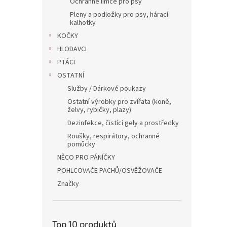
Ochranné límce pro psy
Pleny a podložky pro psy, hárací
kalhotky
KOČKY
HLODAVCI
PTÁCI
OSTATNÍ
Služby / Dárkové poukazy
Ostatní výrobky pro zvířata (koně,
želvy, rybičky, plazy)
Dezinfekce, čistící gely a prostředky
Roušky, respirátory, ochranné
pomůcky
NĚCO PRO PÁNÍČKY
POHLCOVAČE PACHŮ/OSVĚŽOVAČE
Značky
Top 10 produktů