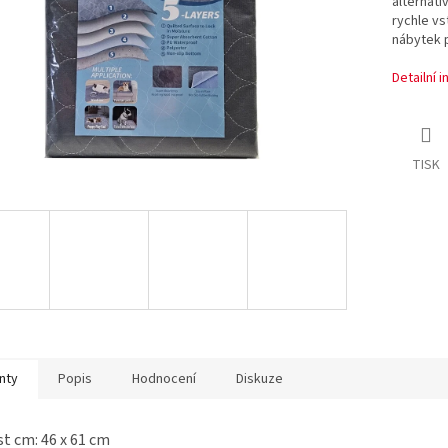
alternati
rychle vs
nábytek 
Detailní 
TISK
nty
Popis
Hodnocení
Diskuze
st cm: 46 x 61 cm