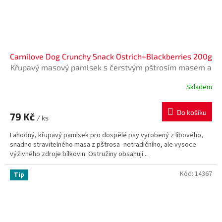
Carnilove Dog Crunchy Snack Ostrich+Blackberries 200g
Křupavý masový pamlsek s čerstvým pštrosím masem a
ostružinami
Skladem
Průměrné
hodnocení
produktu
Do košíku
79 Kč
je
/ ks
5,0
Lahodný, křupavý pamlsek pro dospělé psy vyrobený z libového,
z
snadno stravitelného masa z pštrosa -netradičního, ale vysoce
5
výživného zdroje bílkovin. Ostružiny obsahují...
hvězdiček.
Kód:
14367
Tip