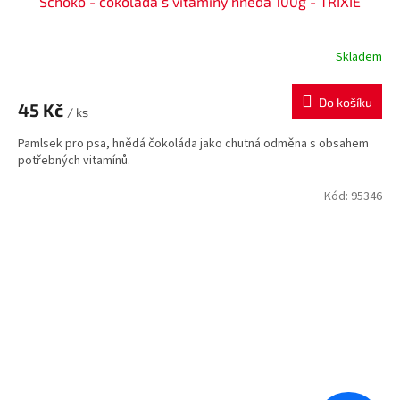
Schoko - čokoláda s vitamíny hnědá 100g - TRIXIE
Skladem
Do košíku
45 Kč
/ ks
Pamlsek pro psa, hnědá čokoláda jako chutná odměna s obsahem
potřebných vitamínů.
Kód:
95346