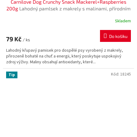
Carnilove Dog Crunchy Snack Mackerel+Raspberries
200g
Lahodný pamlsek z makrely s malinami, přírodním
zdrojem antioxidantů pro silnou imunitu. Vhodný pro
Skladem
všechny psy. Bez obilovin a přidaného cukru.
Do košíku
79 Kč
/ ks
Lahodný křupavý pamisek pro dospělé psy vyrobený z makrely,
přirozeně bohaté na chuť a energii, který poskytuje uspokojivý
zdroj výživy. Maliny obsahují antioxidanty, které...
Kód:
18245
Tip