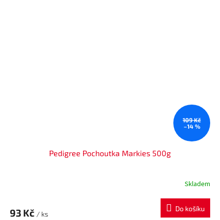
109 Kč
–14 %
Pedigree Pochoutka Markies 500g
Skladem
Do košíku
93 Kč
/ ks