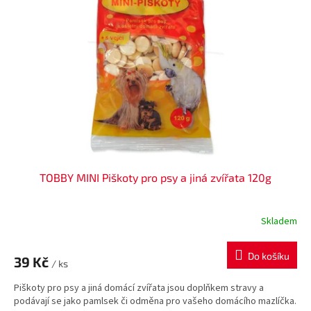
u
s
k
p
t
r
ů
o
d
u
k
t
ů
TOBBY MINI Piškoty pro psy a jiná zvířata 120g
Skladem
Do košíku
39 Kč
/ ks
Piškoty pro psy a jiná domácí zvířata jsou doplňkem stravy a
podávají se jako pamlsek či odměna pro vašeho domácího mazlíčka.