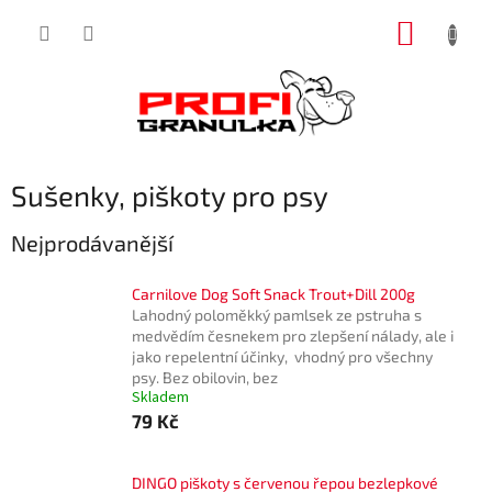
Přejít
NÁKUP
na
obsah
KOŠÍK
Sušenky, piškoty pro psy
Nejprodávanější
Carnilove Dog Soft Snack Trout+Dill 200g
Lahodný poloměkký pamlsek ze pstruha s
medvědím česnekem pro zlepšení nálady, ale i
jako repelentní účinky, vhodný pro všechny
psy. Bez obilovin, bez
Skladem
79 Kč
DINGO piškoty s červenou řepou bezlepkové