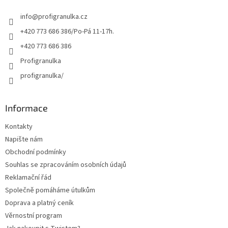
r
t
v
info
@
profigranulka.cz
í
k
y
+420 773 686 386/Po-Pá 11-17h.
v
+420 773 686 386
ý
p
Profigranulka
i
profigranulka/
s
u
Informace
Kontakty
Napište nám
Obchodní podmínky
Souhlas se zpracováním osobních údajů
Reklamační řád
Společně pomáháme útulkům
Doprava a platný ceník
Věrnostní program