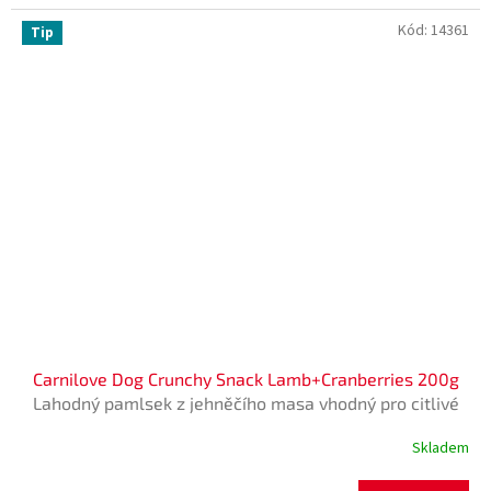
Kód:
14361
Tip
Carnilove Dog Crunchy Snack Lamb+Cranberries 200g
Lahodný pamlsek z jehněčího masa vhodný pro citlivé
psy. S brusinkami, přírodním zdrojem antioxidantů pro
Skladem
Průměrné
silnou imunitu. Bez obilovin a přidaného cuk
hodnocení