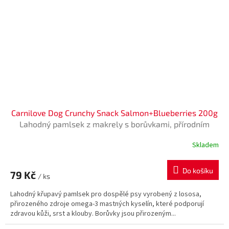
Carnilove Dog Crunchy Snack Salmon+Blueberries 200g
Lahodný pamlsek z makrely s borůvkami, přírodním
zdrojem antioxidantů pro správnou funkci mozku.
Skladem
Vhodný pro všechny psy. Bez obilovin a přidaného cukr
Do košíku
79 Kč
/ ks
Lahodný křupavý pamlsek pro dospělé psy vyrobený z lososa,
přirozeného zdroje omega-3 mastných kyselín, které podporují
zdravou kůži, srst a klouby. Borůvky jsou přirozeným...