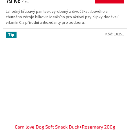
79 Kč
je
/ ks
5,0
Lahodný křupavý pamlsek vyrobený z divočáka, libového a
z
chutného zdroje bílkovin ideálního pro aktivní psy. Šípky dodávají
5
vitamín C a přírodní antioxidanty pro podporu...
hvězdiček.
Kód:
18251
Tip
Carnilove Dog Soft Snack Duck+Rosemary 200g