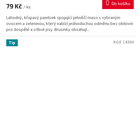
produktu
Do košíku
79 Kč
je
/ ks
5,0
Lahodný, křupavý pamlsek spojující jehněčí maso s vybraným
z
ovocem a zeleninou, který nabízí jednoduchou odměnu bez obilovin
5
pro dospělé a citlivé psy. Brusinky obsahují...
hvězdiček.
Kód:
14364
Tip