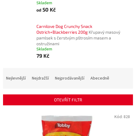
Skladem
50 Kč
od
Carnilove Dog Crunchy Snack
Ostrich+Blackberries 200g
Křupavý masový
pamlsek s čerstvým pštrosím masem a
ostružinami
Skladem
79 Kč
Ř
a
Nejlevnější
Nejdražší
Nejprodávanější
Abecedně
z
e
n
OTEVŘÍT FILTR
í
p
V
Kód:
828
r
ý
o
p
d
i