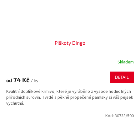
Piškoty Dingo
Skladem
DETAIL
74 Kč
od
/ ks
Kvalitní doplňkové krmivo, které je vyráběno z vysoce hodnotných
přírodních surovin. Tvrdé a pěkně propečené pamlsky si váš pejsek
vychutná.
Kód:
30738/500