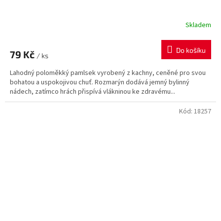
Skladem
Do košíku
79 Kč
/ ks
Lahodný poloměkký pamlsek vyrobený z kachny, ceněné pro svou
bohatou a uspokojivou chuť. Rozmarýn dodává jemný bylinný
nádech, zatímco hrách přispívá vlákninou ke zdravému...
Kód:
18257