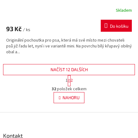
Skladem
Do košíku
93 Kč
/ ks
Originální pochoutka pro psa, která má své místo mezi chovateli
psů již řadu let, nyní i ve variantě mini. Na povrchu bílý křupavý obilný
obal a...
NAČÍST 12 DALŠÍCH
S
1
2
t
O
r
32
položek celkem
v
á
l
NAHORU
n
á
k
d
o
v
Z
a
á
c
á
n
í
p
í
p
a
Kontakt