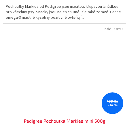
Pochoutky Markies od Pedigree jsou masitou, křupavou lahůdkou
pro všechny psy. Snacky jsou nejen chutné, ale také zdravé. Cenné
omega-3 mastné kyseliny pozitivně ovlivňují...
Kód:
23652
109 Kč
–14 %
Pedigree Pochoutka Markies mini 500g