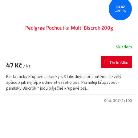
59 Kč
–20 %
Pedigree Pochoutka Multi Biscrok 200g
Skladem
Do košíku
47 Kč
/ ks
Fantasticky křupavé sušenky s 3 lahodnými příchutěmi - skvělý
způsob jak nejlépe odměnit vašeho psa. Psi milují křupavost -
pamlsky Biscrok™ jsou báječně křupavé psí...
Kód:
30741/100