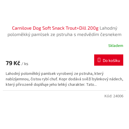
Carnilove Dog Soft Snack Trout+Dill 200g
Lahodný
poloměkký pamlsek ze pstruha s medvědím česnekem
pro zlepšení nálady, ale i jako repelentní účinky, vhodný
Skladem
Průměrné
pro všechny psy. Bez obilovin, bez
hodnocení
produktu
Do košíku
79 Kč
je
/ ks
5,0
Lahodný poloměkký pamlsek vyrobený ze pstruha, který
z
nabízíjemnou, čistou rybí chuť. Kopr dodává svěží bylinkový nádech,
5
který přirozeně doplňuje jeho lehký charakter. Tato...
hvězdiček.
Kód:
24006