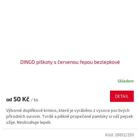
DINGO piškoty s červenou řepou bezlepkové
Skladem
DETAIL
50 Kč
od
/ ks
Výborné doplňkové krmivo, které je vyráběno z vysoce poctivých
přírodních surovin. Tvrdé a pěkně propečené pamlsky si váš pejsek
užije. Neobsahuje lepek.
Kód:
28852/250