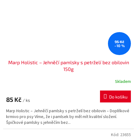
95 Kč
–10 %
Marp Holistic – Jehněčí pamlsky s petrželí bez obilovin
150g
Skladem
Do košíku
85 Kč
/ ks
Marp Holistic – Jehněčí pamlsky s petrželí bez obilovin – Doplňkové
krmivo pro psy Víme, že i pamlsek by měl mít kvalitní složení.
Špičkové pamlsky s jehněčím bez...
Kód:
23655