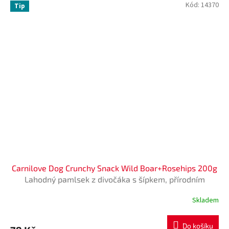
Kód:
14370
Tip
Carnilove Dog Crunchy Snack Wild Boar+Rosehips 200g
Lahodný pamlsek z divočáka s šípkem, přírodním
zdrojem vitaminu C pro rychlé zotavení. Vhodný pro
Skladem
Průměrné
aktivní psy. Bez obilovin a přidaného cukru.
hodnocení
produktu
Do košíku