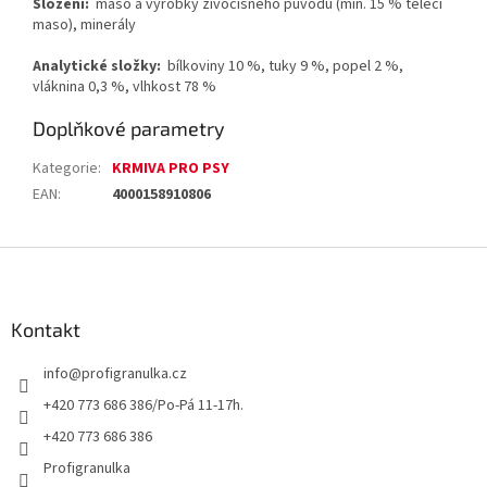
Složení:
maso a výrobky živočišného původu (min. 15 % telecí
maso), minerály
Analytické složky:
bílkoviny 10 %, tuky 9 %, popel 2 %,
vláknina 0,3 %, vlhkost 78 %
Doplňkové parametry
Kategorie
:
KRMIVA PRO PSY
EAN
:
4000158910806
Z
á
p
a
Kontakt
t
info
@
profigranulka.cz
í
+420 773 686 386/Po-Pá 11-17h.
+420 773 686 386
Profigranulka