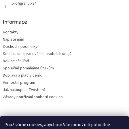
profigranulka/
Informace
Kontakty
Napište nám
Obchodní podmínky
Souhlas se zpracováním osobních údajů
Reklamační řád
Společně pomáháme útulkům
Doprava a platný ceník
Věrnostní program
Jak nakoupit s Twistem?
Zásady používání souborů cookies
Plemena koček
Plemena psů
Hlodavci
Ptáci
KAMENNÝ OBCHOD
Používáme cookies, abychom Vám umožnili pohodlné