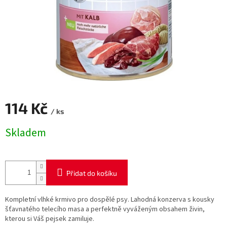
114 Kč
/ ks
Měrná
Skladem
cena:
Přidat do košíku
Kompletní vlhké krmivo pro dospělé psy. Lahodná konzerva s kousky
šťavnatého telecího masa a perfektně vyváženým obsahem živin,
kterou si Váš pejsek zamiluje.