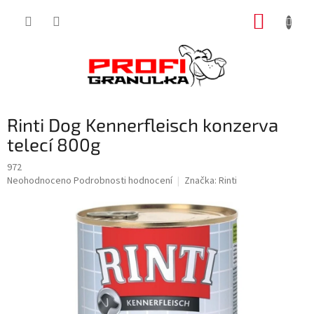
Přejít
NÁKUP
na
obsah
KOŠÍK
Rinti Dog Kennerfleisch konzerva
telecí 800g
972
Průměrné
Neohodnoceno
Podrobnosti hodnocení
Značka:
Rinti
hodnocení
produktu
je
0,0
z
5
hvězdiček.