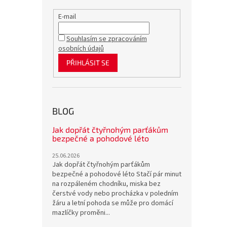
E-mail
Souhlasím se zpracováním
osobních údajů
PŘIHLÁSIT SE
BLOG
Jak dopřát čtyřnohým parťákům
bezpečné a pohodové léto
25.06.2026
Jak dopřát čtyřnohým parťákům
bezpečné a pohodové léto Stačí pár minut
na rozpáleném chodníku, miska bez
čerstvé vody nebo procházka v poledním
žáru a letní pohoda se může pro domácí
mazlíčky proměni...