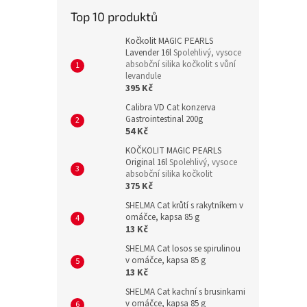
Top 10 produktů
Kočkolit MAGIC PEARLS
Lavender 16l
Spolehlivý, vysoce
absobční silika kočkolit s vůní
levandule
395 Kč
Calibra VD Cat konzerva
Gastrointestinal 200g
54 Kč
KOČKOLIT MAGIC PEARLS
Original 16l
Spolehlivý, vysoce
absobční silika kočkolit
375 Kč
SHELMA Cat krůtí s rakytníkem v
omáčce, kapsa 85 g
13 Kč
SHELMA Cat losos se spirulinou
v omáčce, kapsa 85 g
13 Kč
SHELMA Cat kachní s brusinkami
v omáčce, kapsa 85 g