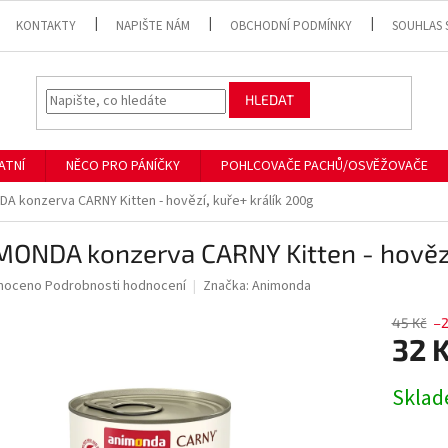
KONTAKTY
NAPIŠTE NÁM
OBCHODNÍ PODMÍNKY
SOUHLAS 
HLEDAT
ATNÍ
NĚCO PRO PÁNÍČKY
POHLCOVAČE PACHŮ/OSVĚŽOVAČE
A konzerva CARNY Kitten - hovězí, kuře+ králík 200g
ONDA konzerva CARNY Kitten - hovězí
né
noceno
Podrobnosti hodnocení
Značka:
Animonda
ní
u
45 Kč
–
32 
Měrná
Skla
cena:
ek.