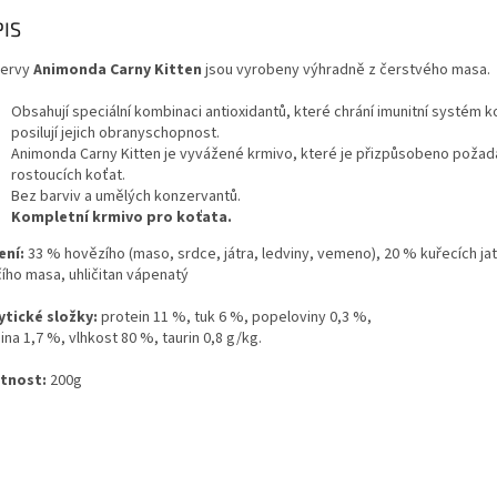
IS
ervy
Animonda Carny Kitten
jsou vyrobeny výhradně z čerstvého masa.
Obsahují speciální kombinaci antioxidantů, které chrání imunitní systém k
posilují jejich obranyschopnost.
Animonda Carny Kitten je vyvážené krmivo, které je přizpůsobeno poža
rostoucích koťat.
Bez barviv a umělých konzervantů.
Kompletní krmivo pro koťata.
ení:
33 % hovězího (maso, srdce, játra, ledviny, vemeno), 20 % kuřecích ja
čího masa, uhličitan vápenatý
ytické složky:
protein 11 %, tuk 6 %, popeloviny 0,3 %,
ina 1,7 %, vlhkost 80 %, taurin 0,8 g/kg.
tnost:
200g