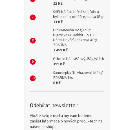
13 Kč
SHELMA Cat kuřecí s rajčaty a
bylinkami v omáčce, kapsa 85 g
13 Kč
OPTIMAnova Dog Adult
Digestive GF Rabbit 12kg
+
Dárek Hovězí konzerva 415g
ZDARMA
1 459 Kč
Geloren HA - višňový 450g/sáček
399 Kč
Samolepka "Nevhazovat letáky"
ZDARMA 1ks
0 Kč
Odebírat newsletter
Vložte svůj e-mail a my vám budeme
zasílat informace o nových produktech na
našem e-shopu.