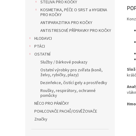
STELIVA PRO KOČKY
POP
KOSMETIKA, PÉČE O SRST a HYGIENA
PRO KOČKY
Konz
ANTIPARAZITIKA PRO KOČKY
ANTISTRESOVÉ PŘÍPRAVKY PRO KOČKY
HLODAVCI
PTÁCI
OSTATNÍ
Služby / Dárkové poukazy
Slož
Ostatní výrobky pro zvířata (koně,
želvy, rybičky, plazy)
králi
Dezinfekce, čistící gely a prostředky
Anal
Roušky, respirátory, ochranné
vlákn
pomůcky
NĚCO PRO PÁNÍČKY
Hmo
POHLCOVAČE PACHŮ/OSVĚŽOVAČE
Značky