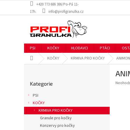
Přejít
+420 773 686 386/Po-Pá 11-
na
17h.
info@profigranulka.cz
obsah
PSI
KOČKY
HLODAVCI
PTÁCI
OST
Domů
KOČKY
KRMIVA PRO KOČKY
ANIMOND
P
ANIM
o
Přeskočit
s
Průměr
Neohod
Kategorie
kategorie
t
hodnoce
r
produkt
PSI
a
je
KOČKY
0,0
n
z
KRMIVA PRO KOČKY
n
5
í
Granule pro kočky
hvězdič
p
Konzervy pro kočky