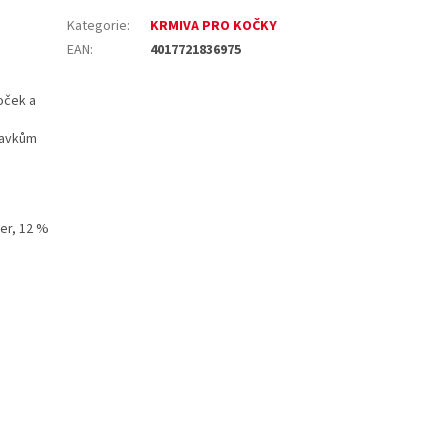
Kategorie
:
KRMIVA PRO KOČKY
EAN
:
4017721836975
oček a
davkům
ter, 12 %