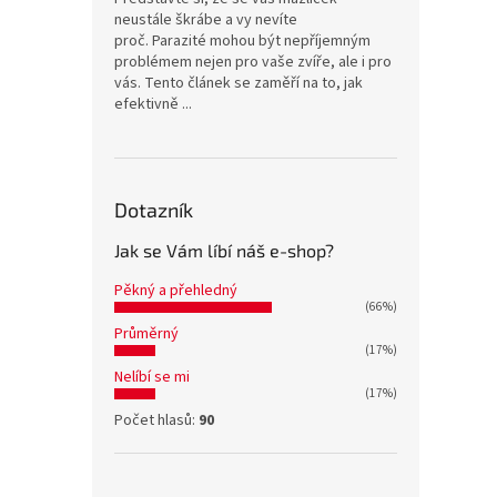
neustále škrábe a vy nevíte
proč. Parazité mohou být nepříjemným
problémem nejen pro vaše zvíře, ale i pro
vás. Tento článek se zaměří na to, jak
efektivně ...
Dotazník
Jak se Vám líbí náš e-shop?
Pěkný a přehledný
(66%)
Průměrný
(17%)
Nelíbí se mi
(17%)
Počet hlasů:
90