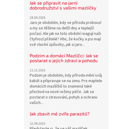
Jak se připravit na jarní
dobrodružství s vašimi mazlíčky
28.04.2026
Jaro je obdobím, kdy se příroda probouzí
a my se těšíme na delší dny a teplejší
počasí. Ale jak na toto období reagují naši
čtyřnozí přátelé? Víte, že kočky a psi mají
své vlastní způsoby, jak si jaro...
Podzim a domácí Mazlíčci: Jak se
postarat o jejich zdraví a pohodu
11.11.2025
Podzim je obdobím, kdy příroda mění svůj
kabát a připravuje se na zimu. Pro majitele
domácích mazlíčků to znamená také
přechod na nové režimy péče. Jak se
postarat o stravování, pohyb a ochranu
vašich...
Jak zbavit mé zvíře parazitů?
12.09.2025
Představte si, že se váš mazlíček