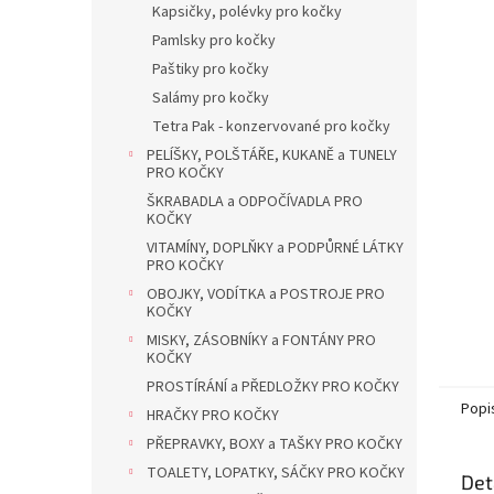
a
Kapsičky, polévky pro kočky
n
Pamlsky pro kočky
e
Paštiky pro kočky
l
Salámy pro kočky
Tetra Pak - konzervované pro kočky
PELÍŠKY, POLŠTÁŘE, KUKANĚ a TUNELY
PRO KOČKY
ŠKRABADLA a ODPOČÍVADLA PRO
KOČKY
VITAMÍNY, DOPLŇKY a PODPŮRNÉ LÁTKY
PRO KOČKY
OBOJKY, VODÍTKA a POSTROJE PRO
KOČKY
MISKY, ZÁSOBNÍKY a FONTÁNY PRO
KOČKY
PROSTÍRÁNÍ a PŘEDLOŽKY PRO KOČKY
Popi
HRAČKY PRO KOČKY
PŘEPRAVKY, BOXY a TAŠKY PRO KOČKY
TOALETY, LOPATKY, SÁČKY PRO KOČKY
Det