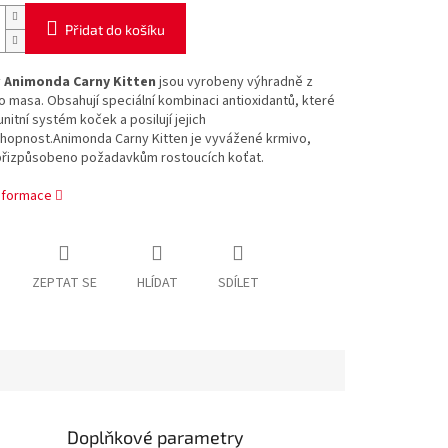
Přidat do košíku
y
Animonda Carny Kitten
jsou vyrobeny výhradně z
 masa. Obsahují speciální kombinaci antioxidantů, které
unitní systém koček a posilují jejich
hopnost.Animonda Carny Kitten je vyvážené krmivo,
 přizpůsobeno požadavkům rostoucích koťat.
informace
ZEPTAT SE
HLÍDAT
SDÍLET
Doplňkové parametry