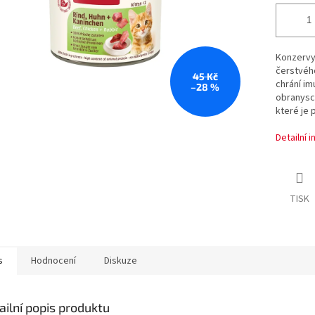
Konzerv
čerstvého
45 Kč
chrání im
–28 %
obranysc
které je
Detailní 
TISK
s
Hodnocení
Diskuze
ailní popis produktu