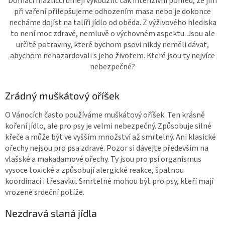
Domácí mazlíčci umějí vykouzlit tak intenzivní pohled, že jim
při vaření přilepšujeme odhozením masa nebo je dokonce
necháme dojíst na talíři jídlo od oběda. Z výživového hlediska
to není moc zdravé, nemluvě o výchovném aspektu. Jsou ale
určité potraviny, které bychom psovi nikdy neměli dávat,
abychom nehazardovali s jeho životem. Které jsou ty nejvíce
nebezpečné?
Zrádný muškátový oříšek
O Vánocích často používáme muškátový oříšek. Ten krásně
koření jídlo, ale pro psy je velmi nebezpečný. Způsobuje silné
křeče a může být ve vyšším množství až smrtelný. Ani klasické
ořechy nejsou pro psa zdravé. Pozor si dávejte především na
vlašské a makadamové ořechy. Ty jsou pro psí organismus
vysoce toxické a způsobují alergické reakce, špatnou
koordinaci i třesavku. Smrtelné mohou být pro psy, kteří mají
vrozené srdeční potíže.
Nezdravá slaná jídla