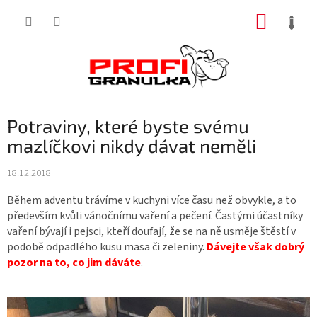
Přejít
NÁKUP
na
obsah
KOŠÍK
Potraviny, které byste svému
mazlíčkovi nikdy dávat neměli
18.12.2018
Během adventu trávíme v kuchyni více času než obvykle, a to
především kvůli vánočnímu vaření a pečení. Častými účastníky
vaření bývají i pejsci, kteří doufají, že se na ně usměje štěstí v
podobě odpadlého kusu masa či zeleniny.
Dávejte však dobrý
pozor na to, co jim dáváte
.