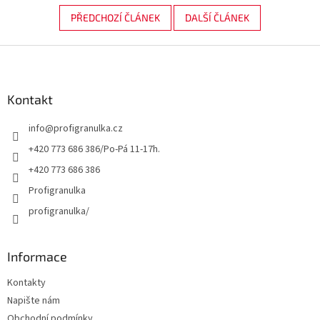
PŘEDCHOZÍ ČLÁNEK
DALŠÍ ČLÁNEK
Z
á
p
a
Kontakt
t
info
@
profigranulka.cz
í
+420 773 686 386/Po-Pá 11-17h.
+420 773 686 386
Profigranulka
profigranulka/
Informace
Kontakty
Napište nám
Obchodní podmínky