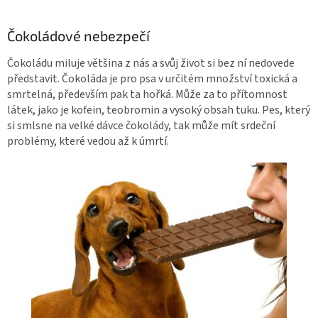
Čokoládové nebezpečí
Čokoládu miluje většina z nás a svůj život si bez ní nedovede
představit. Čokoláda je pro psa v určitém množství toxická a
smrtelná, především pak ta hořká. Může za to přítomnost
látek, jako je kofein, teobromin a vysoký obsah tuku. Pes, který
si smlsne na velké dávce čokolády, tak může mít srdeční
problémy, které vedou až k úmrtí.