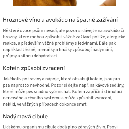
Hroznové víno a avokádo na špatné zažívání
Některé ovoce psům nevadí, ale pozor si dávejte na avokádo či
hrozny, které mohou způsobit vážné zažívací potíže, alergické
reakce, a především vážné problémy s ledvinami. Dále pak
například třešně, meruňky a hrušky způsobují nadýmání,
průjmy a silnou dehydrataci.
Kofein způsobí zvracení
Jakékoliv potraviny a nápoje, které obsahují kofein, jsou pro
psa naprosto nevhodné. Pozor si dejte např. na kávové sedliny,
které může pes snadno vyčenichat. Kofein zapříčiní stimulaci
nervového a cévního systému a může způsobit zvracení,
neklid, ve vážných případech dokonce smrt.
Nadýmavá cibule
Lidskému organismu cibule dodá plno zdravých živin. Psovi