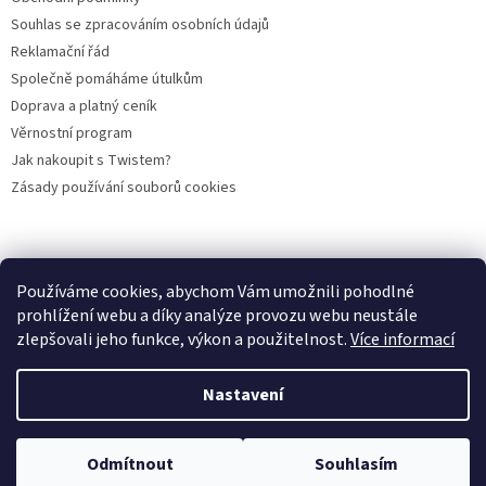
Souhlas se zpracováním osobních údajů
Reklamační řád
Společně pomáháme útulkům
Doprava a platný ceník
Věrnostní program
Jak nakoupit s Twistem?
Zásady používání souborů cookies
Plemena koček
Plemena psů
Hlodavci
Ptáci
KAMENNÝ OBCHOD
Používáme cookies, abychom Vám umožnili pohodlné
prohlížení webu a díky analýze provozu webu neustále
zlepšovali jeho funkce, výkon a použitelnost.
Více informací
Vytvořil Shoptet
Nastavení
Copyright 2026
PROFIGRANULKA
. Všechna práva vyhrazena.
Odmítnout
Souhlasím
Upravit nastavení cookies