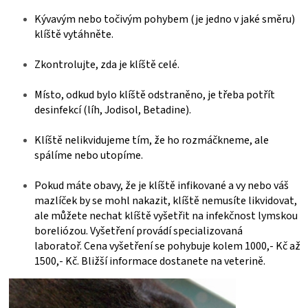
Kývavým nebo točivým pohybem (je jedno v jaké směru)
klíště vytáhněte.
Zkontrolujte, zda je klíště celé.
Místo, odkud bylo klíště odstraněno, je třeba potřít
desinfekcí (líh, Jodisol, Betadine).
Klíště nelikvidujeme tím, že ho rozmáčkneme, ale
spálíme nebo utopíme.
Pokud máte obavy, že je klíště infikované a vy nebo váš
mazlíček by se mohl nakazit, klíště nemusíte likvidovat,
ale můžete nechat klíště vyšetřit na infekčnost lymskou
boreliózou. Vyšetření provádí specializovaná
laboratoř. Cena vyšetření se pohybuje kolem 1000,- Kč až
1500,- Kč. Bližší informace dostanete na veterině.