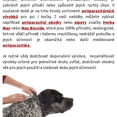
zabránit jejich přisátí nebo způsobit jejich rychlý úhyn. V
současné době je na trhu široký sortiment
antiparazitárních
výrobků
pro psi i kočky. Z naší nabídky můžete vybírat
například
antiparazitní obojky
nebo
pipety
značky
Herba
Max
nebo
Max Biocide
, které jsou 100% přírodní, nealergické,
šetrné vůdči přírodě i Vašemu mazlíčkovy, nedráždí pokožku a
jejich účinnost je okamžitá nebo další medikované
antiparazitika.
Je nutné vždy dodržovat doporučení výrobce, nezaměňovat
výrobky určené pro jednotlivé druhy zvířat, dodržovat vhodný
věk pro jejich použití a sledovat dobu jejich účinnosti.