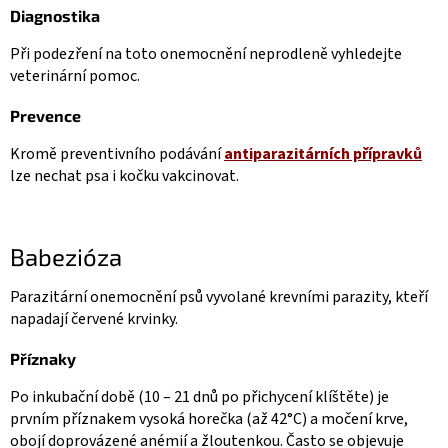
Diagnostika
Při podezření na toto onemocnění neprodleně vyhledejte
veterinární pomoc.
Prevence
Kromě preventivního podávání
antiparazitárních přípravků
lze nechat psa i kočku vakcinovat.
Babezióza
Parazitární onemocnění psů vyvolané krevními parazity, kteří
napadají červené krvinky.
Příznaky
Po inkubační době (10 – 21 dnů po přichycení klíštěte) je
prvním příznakem vysoká horečka (až 42°C) a močení krve,
obojí doprovázené anémií a žloutenkou. Často se objevuje