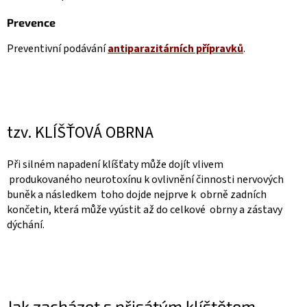
Prevence
Preventivní podávání
antiparazitárních přípravků
.
tzv. KLÍŠŤOVÁ OBRNA
Při silném napadení klíšťaty může dojít vlivem
produkovaného neurotoxínu k ovlivnění činnosti nervových
buněk a následkem toho dojde nejprve k obrně zadních
končetin, která může vyústit až do celkové obrny a zástavy
dýchání.
Jak zacházet s přisátým klíštětem