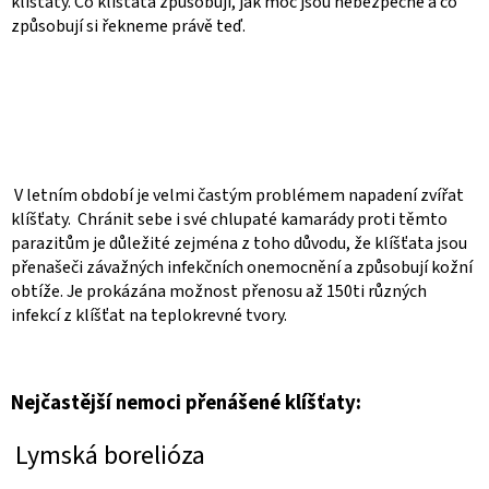
klíšťaty. Co klíšťata způsobují, jak moc jsou nebezpečné a co
způsobují si řekneme právě teď.
V letním období je velmi častým problémem napadení zvířat
klíšťaty. Chránit sebe i své chlupaté kamarády proti těmto
parazitům je důležité zejména z toho důvodu, že klíšťata jsou
přenašeči závažných infekčních onemocnění a způsobují kožní
obtíže. Je prokázána možnost přenosu až 150ti různých
infekcí z klíšťat na teplokrevné tvory.
Nejčastější nemoci přenášené klíšťaty:
Lymská borelióza