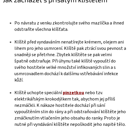
Po návratu z venku zkontrolujte svého mazlíčka a ihned
odstraňte všechna klíšťata.
Klíště před vyndaváním nenatírejte krémem, olejem ani
lihem pro jeho usmrcení. Klíště pak ztrácí svou pevnost a
snadněji se přetrhne. Zbytek klíštěte se pak velmi
špatně odstraňuje. Při úhynu také klíště vypouští do
svého hostitele velké množství infikovaných slin a s
usmrcovadlem dochází k dalšímu vstřebávání infekce
kůží.
Klíště uchopte speciální
pinzetkou
nebo tzv.
elektrikářským krokodýlkem tak, abychom jej příliš
nezmáčkli. K nákaze hostitele dochází při sání
vypouštěním slin do rány a při odstraňování klíštěte jeho
zmáčknutím vtlačením jeho obsahu do ranky. Proto je
nutné při vyndávání klíštěte nepoškodit jeho napité tělo.