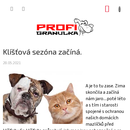
Přejít
NÁKUP
na
obsah
KOŠÍK
Klíšťová sezóna začíná.
28.05.2021
A je to tu zase. Zima
skončila a začíná
nám jaro....poté léto
a s tím i starosti
spojené s ochranou
našich domácích
mazlíčků před