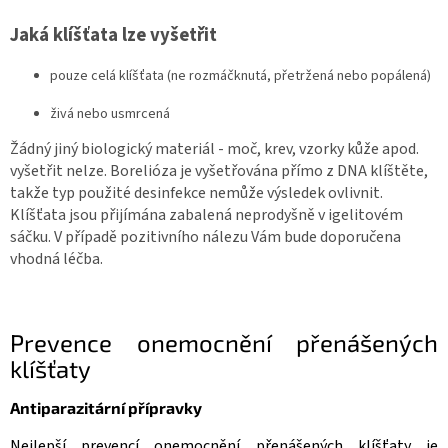
Jaká klíšťata lze vyšetřit
pouze celá klíšťata (ne rozmáčknutá, přetržená nebo popálená)
živá nebo usmrcená
Žádný jiný biologický materiál - moč, krev, vzorky kůže apod.
vyšetřit nelze. Borelióza je vyšetřována přímo z DNA klíštěte,
takže typ použité desinfekce nemůže výsledek ovlivnit.
Klíšťata jsou přijímána zabalená neprodyšně v igelitovém
sáčku. V případě pozitivního nálezu Vám bude doporučena
vhodná léčba.
Prevence onemocnění přenášených
klíšťaty
Antiparazitární přípravky
Nejlepší prevencí onemocnění přenášených klíšťaty je