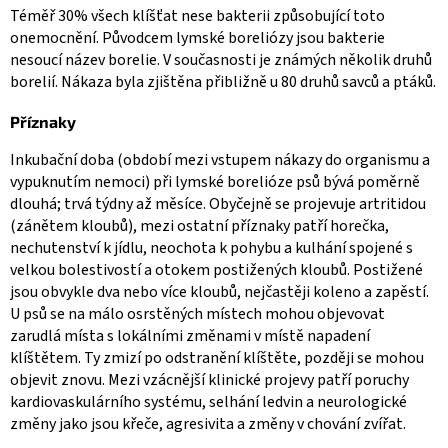
Téměř 30% všech klíšťat nese bakterii způsobující toto
onemocnění. Původcem lymské boreliózy jsou bakterie
nesoucí název borelie. V současnosti je známých několik druhů
borelií. Nákaza byla zjištěna přibližně u 80 druhů savců a ptáků.
Příznaky
Inkubační doba (období mezi vstupem nákazy do organismu a
vypuknutím nemoci) při lymské borelióze psů bývá poměrně
dlouhá; trvá týdny až měsíce. Obyčejně se projevuje artritidou
(zánětem kloubů), mezi ostatní příznaky patří horečka,
nechutenství k jídlu, neochota k pohybu a kulhání spojené s
velkou bolestivostí a otokem postižených kloubů. Postižené
jsou obvykle dva nebo více kloubů, nejčastěji koleno a zapěstí.
U psů se na málo osrstěných místech mohou objevovat
zarudlá místa s lokálními změnami v místě napadení
klíštětem. Ty zmizí po odstranění klíštěte, později se mohou
objevit znovu. Mezi vzácnější klinické projevy patří poruchy
kardiovaskulárního systému, selhání ledvin a neurologické
změny jako jsou křeče, agresivita a změny v chování zvířat.