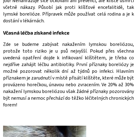
jód! Nenahrazuje sice očkování ani prevenci, ale klíště usmrtí
včetně nákazy. Působí jak proti klíšťové encefalitidě, tak
lymské borelióze. Přípravek může používat celá rodina a je k
dostání v lékárnách.
Včasná léčba získané infekce
Zde se budeme zabývat nakažením lymskou boreliózou,
protože toto riziko je u psů nejvyšší. Pokud přes všechna
uvedená opatření dojde k infikovaní klíštětem, je třeba co
nejdříve zahájit léčbu antibiotiky. První příznaky boreliózy je
možné pozorovat několik dní až týdnů po infekci. Hlavním
příznakem je zarudnutí v místě přisátí klíštěte, které může být
provázeno horečkou, únavou nebo zvracením. Ve 20% až 30%
nakažení lymskou boreliózou však žádné příznaky pozorovány
být nemusí a nemoc přechází do těžko léčitelných chronických
forem!