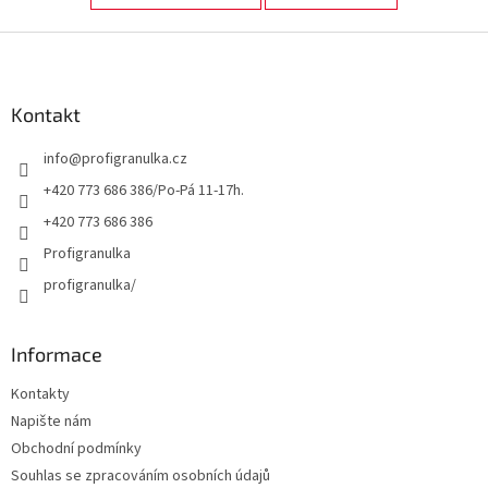
Z
á
p
a
Kontakt
t
info
@
profigranulka.cz
í
+420 773 686 386/Po-Pá 11-17h.
+420 773 686 386
Profigranulka
profigranulka/
Informace
Kontakty
Napište nám
Obchodní podmínky
Souhlas se zpracováním osobních údajů