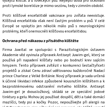
výskytu klíšťat a u loveckých psů. Nejlepší doba pro očkování
proti lymské borelióze je mimo sezónu, tedy v zimním období.
Proti klíšťové encefalitidě vakcinace pro zvířata neexistuje.
Klíšťová encefalitida však není častým problém u psů. V celé
Evropě se vyskytlo jen několik málo psů s neurologickými
problémy, kteří onemocněli klíšťovou encefalitidou.
Ochrana před nákazou z přisátého klíštěte
Firma Juwital ve spolupráci s Parazitologickým ústavem
Akademie věd vyvinula přípravek Antisept Juwim-gel, který se
používá při napadení klíšťaty nebo po bodnutí krev sajícím
hmyzem. Tento přípravek zvítězil v konkurenci šestačtyřiceti
projektů a získal Cenu zdraví udělovanou každoročně Nadací
prince Charlese z Velké Británie. Nový přípravek je sada určená
k účinné likvidaci infekce způsobené kousnutím klíštětem a k
bezproblémovému odstranění mrtvého klíštěte. Antisept
Juwim-gel je dvousložkový, skládá se ze speciální jodové
tinktury a gelu. Mohou jej používat dospělí, děti a také domácí
mazlíčci, tedy psi a kočky. Pozor, nepoužívejte při alergii na