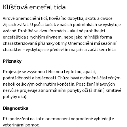
Klíšťová encefalitida
Virové onemocnění lidí, hovězího dobytka, skotu a divoce
žijících zvířat. U psů a koček v našich podmínkách se vyskytuje
vzácně. Probíhá ve dvou formách – akutně probíhající
encefalitida s rychlým úhynem, nebo jako mírnější forma
charakterizovaná příznaky obrny. Onemocnění má sezónní
charakter – vyskytuje se především na jaře a začátkem léta.
Příznaky
Projevuje se zvýšenou tělesnou teplotou, apatií,
podrážděností a bojácností. Chůze bývá ovlivněná částečným
neboli celkovým ochrnutím končetin. Postižení hlavových
nervů se projevuje abnormálními pohyby očí (šilhání, kmitavé
pohyby oka).
Diagnostika
Při podezření na toto onemocnění neprodleně vyhledejte
veterinární pomoc.