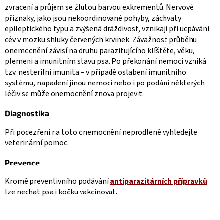
zvracení a průjem se žlutou barvou exkrementů. Nervové
příznaky, jako jsou nekoordinované pohyby, záchvaty
epileptického typu a zvýšená dráždivost, vznikají při ucpávání
cév v mozku shluky červených krvinek. Závažnost průběhu
onemocnění závisí na druhu parazitujícího klíštěte, věku,
plemeni a imunitním stavu psa. Po překonání nemoci vzniká
tzv. nesterilní imunita – v případě oslabení imunitního
systému, napadení jinou nemocí nebo i po podání některých
léčiv se může onemocnění znova projevit.
Diagnostika
Při podezření na toto onemocnění neprodleně vyhledejte
veterinární pomoc.
Prevence
Kromě preventivního podávání
antiparazitárních přípravků
lze nechat psa i kočku vakcinovat.