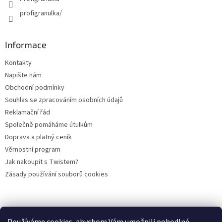
profigranulka/
Informace
Kontakty
Napište nám
Obchodní podmínky
Souhlas se zpracováním osobních údajů
Reklamační řád
Společně pomáháme útulkům
Doprava a platný ceník
Věrnostní program
Jak nakoupit s Twistem?
Zásady používání souborů cookies
Plemena koček
Plemena psů
Hlodavci
Ptáci
KAMENNÝ OBCHOD