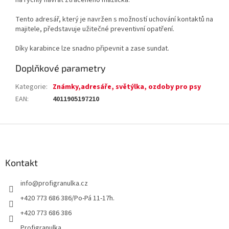
na rychlý návrat ztraceného mazlíčka.
Tento adresář, který je navržen s možností uchování kontaktů na
majitele, představuje užitečné preventivní opatření.
Díky karabince lze snadno připevnit a zase sundat.
Doplňkové parametry
Kategorie
:
Známky,adresáře, světýlka, ozdoby pro psy
EAN
:
4011905197210
Z
á
p
a
Kontakt
t
info
@
profigranulka.cz
í
+420 773 686 386/Po-Pá 11-17h.
+420 773 686 386
Profigranulka