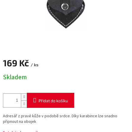
169 Kč
/ ks
Měrná
Skladem
cena:
Přidat do košíku
Adresář z pravé kůže v podobě srdce. D
íky karabince lze snadno
připnout na obojek