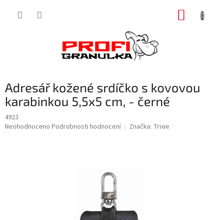
Přejít
NÁKUP
na
obsah
KOŠÍK
Adresář kožené srdíčko s kovovou
karabinkou 5,5x5 cm, - černé
4923
Průměrné
Neohodnoceno
Podrobnosti hodnocení
Značka:
Trixie
hodnocení
produktu
je
0,0
z
5
hvězdiček.