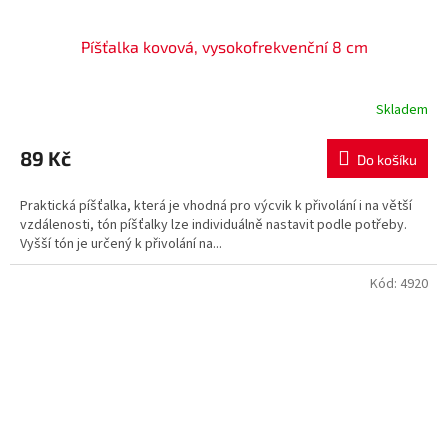
Píšťalka kovová, vysokofrekvenční 8 cm
Skladem
89 Kč
Do košíku
Praktická píšťalka, která je vhodná pro výcvik k přivolání i na větší
vzdálenosti, tón píšťalky lze individuálně nastavit podle potřeby.
Vyšší tón je určený k přivolání na...
Kód:
4920