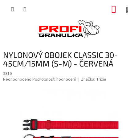
Přejít
NÁKUP
na
obsah
KOŠÍK
NYLONOVÝ OBOJEK CLASSIC 30-
45CM/15MM (S-M) - ČERVENÁ
3816
Průměrné
Neohodnoceno
Podrobnosti hodnocení
Značka:
Trixie
hodnocení
produktu
je
0,0
z
5
hvězdiček.