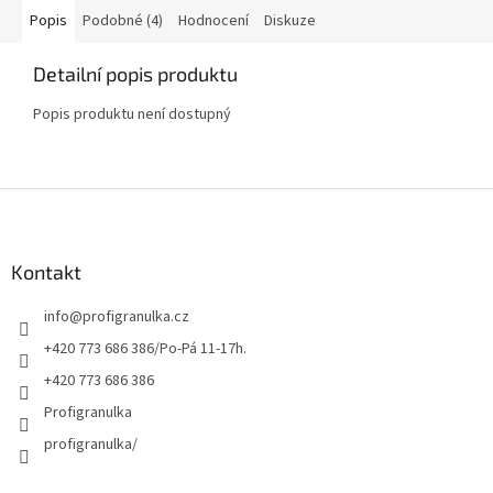
Popis
Podobné (4)
Hodnocení
Diskuze
Detailní popis produktu
Popis produktu není dostupný
Z
á
p
a
Kontakt
t
info
@
profigranulka.cz
í
+420 773 686 386/Po-Pá 11-17h.
+420 773 686 386
Profigranulka
profigranulka/