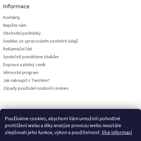
Informace
Kontakty
Napište nám
Obchodní podmínky
Souhlas se zpracováním osobních údajů
Reklamační řád
Společně pomáháme útulkům
Doprava a platný ceník
Věrnostní program
Jak nakoupit s Twistem?
Zásady používání souborů cookies
Plemena koček
Plemena psů
Hlodavci
Ptáci
KAMENNÝ OBCHOD
Používáme cookies, abychom Vám umožnili pohodlné
prohlížení webu a díky analýze provozu webu neustále
zlepšovali jeho funkce, výkon a použitelnost.
Více informací