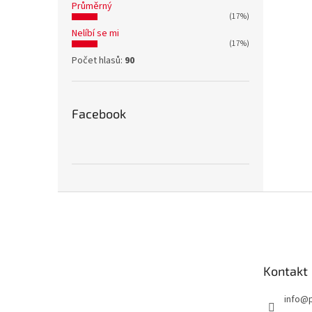
Průměrný
(17%)
Nelíbí se mi
(17%)
Počet hlasů:
90
Facebook
Z
á
p
a
t
Kontakt
í
info
@