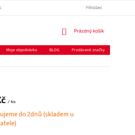
SE ZPRACOVÁNÍM OSOBNÍCH ÚDAJŮ
REKLAMAČNÍ ŘÁD
Přihlášení
SPOLEČNĚ P
NÁKUPNÍ
Prázdný košík
KOŠÍK
Moje objednávka
BLOG
Prodávané značky
Hodnocen
Kč
/ ks
ujeme do 2dnů (skladem u
atele)