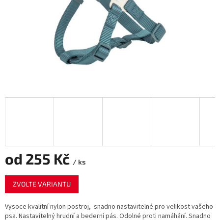
od
255 Kč
/ ks
Měrná
ZVOLTE VARIANTU
cena:
Vysoce kvalitní
nylon
postroj,
snadno
nastavitelné pro velikost vašeho
psa. N
astavitelný hrudní
a
bederní pás. O
dolné
proti namáhání. S
nadno