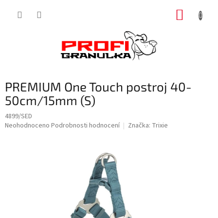
Přejít
NÁKUP
na
obsah
KOŠÍK
PREMIUM One Touch postroj 40-
50cm/15mm (S)
4899/SED
Průměrné
Neohodnoceno
Podrobnosti hodnocení
Značka:
Trixie
hodnocení
produktu
je
0,0
z
5
hvězdiček.