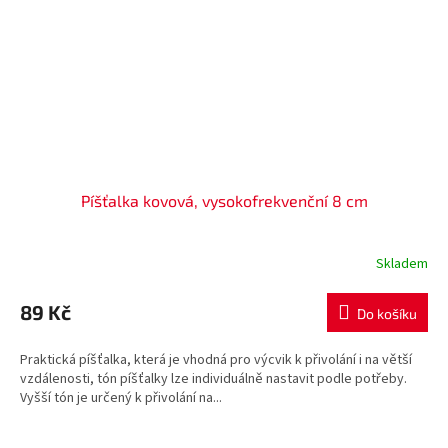
Píšťalka kovová, vysokofrekvenční 8 cm
Skladem
89 Kč
Do košíku
Praktická píšťalka, která je vhodná pro výcvik k přivolání i na větší
vzdálenosti, tón píšťalky lze individuálně nastavit podle potřeby.
Vyšší tón je určený k přivolání na...