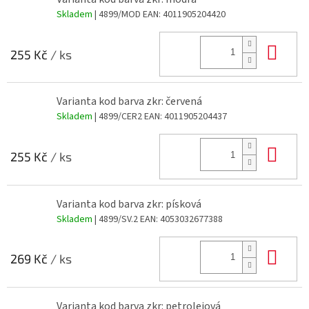
Skladem
| 4899/MOD
EAN:
4011905204420
Do 
255 Kč
/ ks
Varianta kod barva zkr: červená
Skladem
| 4899/CER2
EAN:
4011905204437
Do 
255 Kč
/ ks
Varianta kod barva zkr: písková
Skladem
| 4899/SV.2
EAN:
4053032677388
Do 
269 Kč
/ ks
Varianta kod barva zkr: petrolejová