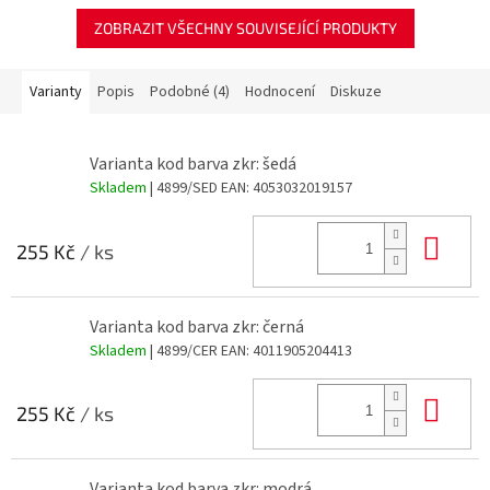
ZOBRAZIT VŠECHNY SOUVISEJÍCÍ PRODUKTY
Varianty
Popis
Podobné (4)
Hodnocení
Diskuze
Varianta kod barva zkr: šedá
Skladem
| 4899/SED
EAN:
4053032019157
Do 
255 Kč
/ ks
Varianta kod barva zkr: černá
Skladem
| 4899/CER
EAN:
4011905204413
Do 
255 Kč
/ ks
Varianta kod barva zkr: modrá