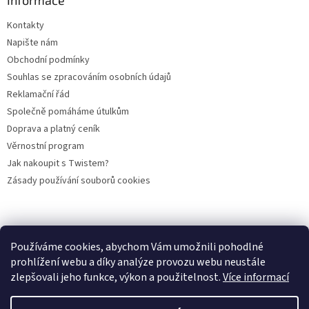
Kontakty
Napište nám
Obchodní podmínky
Souhlas se zpracováním osobních údajů
Reklamační řád
Společně pomáháme útulkům
Doprava a platný ceník
Věrnostní program
Jak nakoupit s Twistem?
Zásady používání souborů cookies
Plemena koček
Plemena psů
Hlodavci
Ptáci
KAMENNÝ OBCHOD
Používáme cookies, abychom Vám umožnili pohodlné
prohlížení webu a díky analýze provozu webu neustále
zlepšovali jeho funkce, výkon a použitelnost.
Více informací
Vytvořil Shoptet