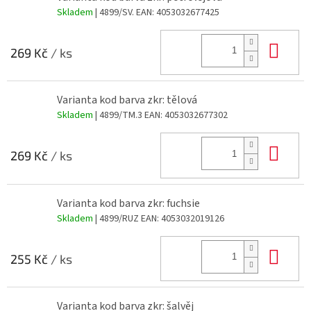
Skladem
| 4899/SV.
EAN:
4053032677425
Do 
269 Kč
/ ks
Varianta kod barva zkr: tělová
Skladem
| 4899/TM.3
EAN:
4053032677302
Do 
269 Kč
/ ks
Varianta kod barva zkr: fuchsie
Skladem
| 4899/RUZ
EAN:
4053032019126
Do 
255 Kč
/ ks
Varianta kod barva zkr: šalvěj