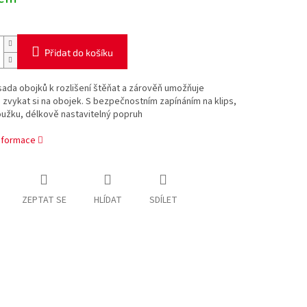
Přidat do košíku
ada obojků k rozlišení štěňat a zárověň umožňuje
zvykat si na obojek. S bezpečnostním zapínáním na klips,
oužku, délkově nastavitelný popruh
informace
ZEPTAT SE
HLÍDAT
SDÍLET