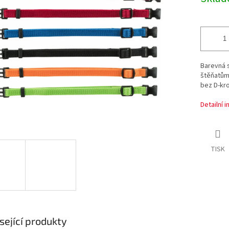
cena:
ek.
Barevná s
štěňatům 
bez D-kr
Detailní 
TISK
sející produkty