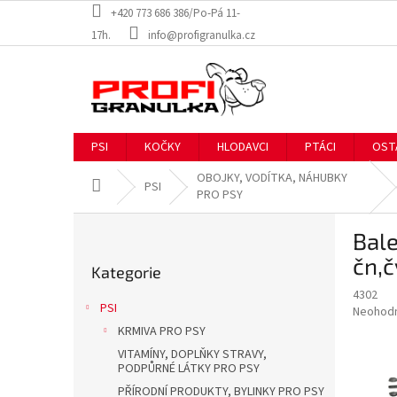
Přejít
+420 773 686 386/Po-Pá 11-
na
17h.
info@profigranulka.cz
obsah
PSI
KOČKY
HLODAVCI
PTÁCI
OST
OBOJKY, VODÍTKA, NÁHUBKY
Domů
PSI
PRO PSY
P
Bal
o
Přeskočit
s
čn,č
Kategorie
kategorie
t
4302
r
PSI
Průměr
Neohod
a
hodnoce
KRMIVA PRO PSY
n
produkt
VITAMÍNY, DOPLŇKY STRAVY,
n
je
PODPŮRNÉ LÁTKY PRO PSY
í
0,0
PŘÍRODNÍ PRODUKTY, BYLINKY PRO PSY
z