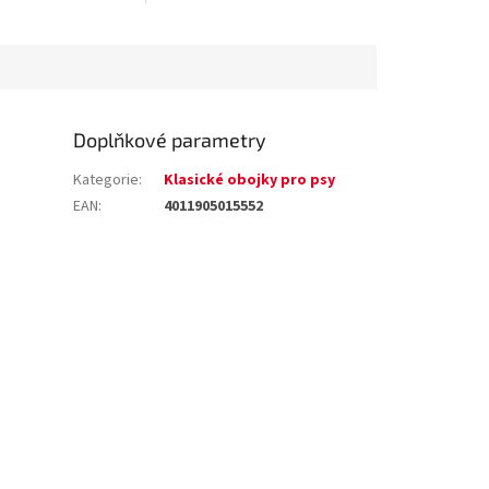
mazlíček ztratí
Doplňkové parametry
Kategorie
:
Klasické obojky pro psy
EAN
:
4011905015552