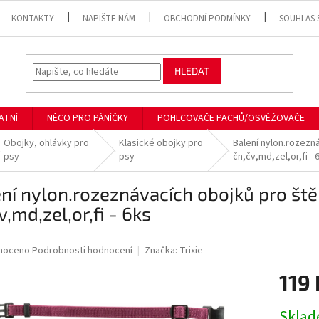
KONTAKTY
NAPIŠTE NÁM
OBCHODNÍ PODMÍNKY
SOUHLAS 
HLEDAT
ATNÍ
NĚCO PRO PÁNÍČKY
POHLCOVAČE PACHŮ/OSVĚŽOVAČE
Obojky, ohlávky pro
Klasické obojky pro
Balení nylon.rozezn
psy
psy
čn,čv,md,zel,or,fi - 
ení nylon.rozeznávacích obojků pro š
v,md,zel,or,fi - 6ks
né
noceno
Podrobnosti hodnocení
Značka:
Trixie
ní
119
u
Měrná
Skla