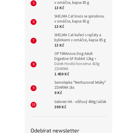
v omáčce, kapsa 85 g
13 Kč
SHELMA Cat losos se spirulinou
v omáčce, kapsa 85 g
13 Kč
SHELMA Cat kuřecí s rajčaty a
bylinkami v omáčce, kapsa 85 g
13 Kč
OPTIMAnova Dog Adult
Digestive GF Rabbit 12kg
+
Dárek Hovězí konzerva 415g
ZDARMA
1 459 Kč
Samolepka "Nevhazovat letáky"
ZDARMA 1ks
0 Kč
Geloren HA - višňový 450g/sáček
399 Kč
Odebírat newsletter