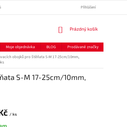
SE ZPRACOVÁNÍM OSOBNÍCH ÚDAJŮ
REKLAMAČNÍ ŘÁD
Přihlášení
SPOLEČNĚ P
NÁKUPNÍ
Prázdný košík
KOŠÍK
Moje objednávka
BLOG
Prodávané značky
Hodnocen
ávacích obojků pro štěňata S-M 17-25cm/10mm,
6ks
těňata S-M 17-25cm/10mm,
 Kč
/ ks
dem