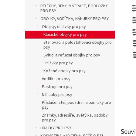
p
5
PELECHY, DEKY, MATRACE, PODLOŽKY
a
PRO PSY
hvězdič
n
OBOJKY, VODÍTKA, NÁHUBKY PRO PSY
e
l
Obojky, ohlávky pro psy
Klasické obojky pro psy
Stahovací a polostahovací obojky pro
psy
Svítící a reflexní obojky pro psy
Ohlávky pro psy
Kožené obojky pro psy
Vodítka pro psy
Postroje pro psy
Náhubky pro psy
Příslušenství, pouzdra na pamlsky pro
psy
Známky,adresáře, světýlka, ozdoby
pro psy
HRAČKY PRO PSY
Souvi