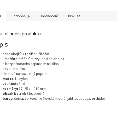
it podle potřeby. Vyšší
určený k přivolání na...
s
Podobné (4)
Hodnocení
Diskuze
ailní popis produktu
pis
sada obojků k rozlišení štěňat
umožňuje štěňatům zvykat si na obojek
s bezpečnostním zapínáním na klips
bez D-kroužku
délkově nastavitelný popruh
materiál:
nylon
velikost:
S–M
rozměry:
17–25 cm/ 10 mm
obsah balení:
6 ks obojků
barvy:
černá, červená, královská modrá, jablko, papaya, orchidej