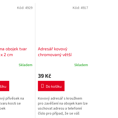
Kód:
4929
Kód:
4917
na obojek tvar
Adresář kovový
 x 2 cm
chromovaný větší
Skladem
Skladem
39 Kč
šíku
Do košíku
vý přívěsek na
Kovový adresář s kroužkem
varu kosti se
pro zavěšení na obojek kam lze
apek
uschovat adresu a telefonní
číslo pro případ, že se váš