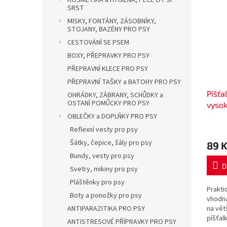
KOSMETIKA a HYGIENA, PÉČE O PSÍ
SRST
MISKY, FONTÁNY, ZÁSOBNÍKY,
STOJANY, BAZÉNY PRO PSY
CESTOVÁNÍ SE PSEM
BOXY, PŘEPRAVKY PRO PSY
PŘEPRAVNÍ KLECE PRO PSY
PŘEPRAVNÍ TAŠKY a BATOHY PRO PSY
Píšťa
OHRÁDKY, ZÁBRANY, SCHŮDKY a
OSTANÍ POMŮCKY PRO PSY
vysok
OBLEČKY a DOPLŇKY PRO PSY
Reflexní vesty pro psy
Šátky, čepice, šály pro psy
89 
Bundy, vesty pro psy
D
Svetry, mikiny pro psy
Pláštěnky pro psy
Praktic
Boty a ponožky pro psy
vhodná
na vět
ANTIPARAZITIKA PRO PSY
píšťal
ANTISTRESOVÉ PŘÍPRAVKY PRO PSY