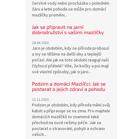
čerstvé vody nebo procházka v poledním
žáru a letní pohoda se může pro domácí
mazlíčky proměni...
Jak se připravit na jarní
dobrodružství s vašimi mazlíčky
28.04.2026
Jaro je obdobím, kdy se příroda probouzí
a my se těšíme na delší dny a teplejší
počasí. Ale jak na toto období reagují naši
čtyřnozí přátelé? Víte, že kočky a psi mají
své vlastní způsoby, jak si jaro...
Podzim a domácí Mazlíčci: Jak se
postarat o jejich zdraví a pohodu
11.11.2025
Podzim je obdobím, kdy příroda mění svůj
kabát a připravuje se na zimu. Pro majitele
domácích mazlíčků to znamená také
přechod na nové režimy péče. Jak se
postarat o stravování, pohyb a ochranu
vašich...