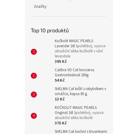
Značky
Top 10 produktů
Kočkolit MAGIC PEARLS
Lavender 16l
Spolehlivý, vysoce
absobční silika kočkolit s vůní
levandule
395 Kč
Calibra VD Cat konzerva
Gastrointestinal 200g
54 Kč
SHELMA Cat krůtí s rakytníkem v
omáčce, kapsa 85 g
13 Kč
KOČKOLIT MAGIC PEARLS
Original 16l
Spolehlivý, vysoce
absobční silika kočkolit
375 Kč
SHELMA Cat kachní s brusinkami