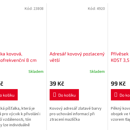
Kód:
23808
Kód:
4920
lka kovová,
Adresář kovový pozlacený
Přívěsek 
ofrekvenční 8 cm
větší
KOST 3,5
Skladem
Skladem
Kč
39 Kč
99 Kč
o košíku
Do košíku
Do ko
ká píšťalka, která je
Kovový adresář zlatavé barvy
Pěkný kovo
 pro výcvik k přivolání i
pro uchování informací při
obojek ve t
ší vzdálenosti, tón
ztracení mazlíčka
vzorem tl
ky lze individuálně