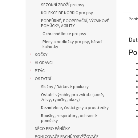
nastav
SEZONNÍ ZBOŽÍ pro psy
tón je 
KOLEKCE BE NORDIC pro psy
Popi
PODPŮRNÉ, POOPERAČNÍ, VÝCVIKOVÉ
POMŮCKY, AGILITY
Ochranné límce pro psy
Det
Pleny a podložky pro psy, hárací
kalhotky
Po
KOČKY
HLODAVCI
PTÁCI
OSTATNÍ
Služby / Dárkové poukazy
Ostatní výrobky pro zvířata (koně,
želvy, rybičky, plazy)
Dezinfekce, čistící gely a prostředky
Roušky, respirátory, ochranné
pomůcky
NĚCO PRO PÁNÍČKY
POHLCOVAČE PACHŮ/OSVĚŽOVAČE