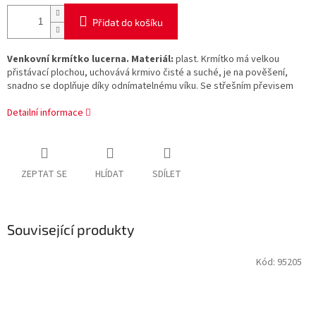
Přidat do košíku
Venkovní krmítko lucerna. Materiál:
plast. Krmítko má velkou
přistávací plochou, uchovává krmivo čisté a suché, je na pověšení,
snadno se doplňuje díky odnímatelnému víku. Se střešním převisem
Detailní informace
ZEPTAT SE
HLÍDAT
SDÍLET
Související produkty
Kód:
95205