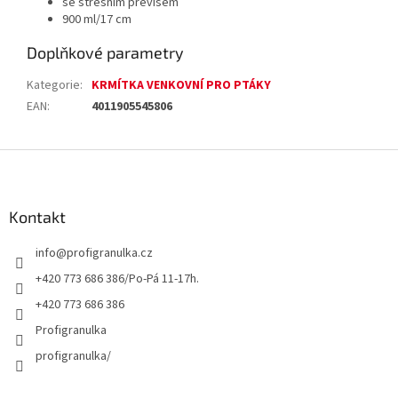
se střešním převisem
900 ml/17 cm
Doplňkové parametry
Kategorie
:
KRMÍTKA VENKOVNÍ PRO PTÁKY
EAN
:
4011905545806
Z
á
p
a
Kontakt
t
info
@
profigranulka.cz
í
+420 773 686 386/Po-Pá 11-17h.
+420 773 686 386
Profigranulka
profigranulka/