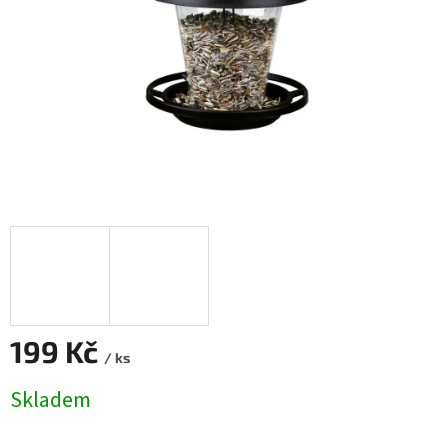
199 Kč
/ ks
Měrná
Skladem
cena: