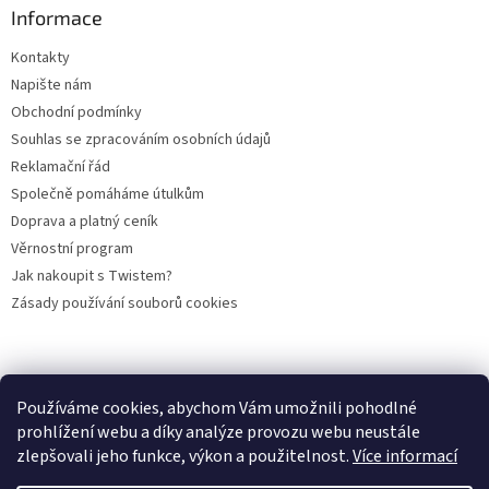
Informace
Kontakty
Napište nám
Obchodní podmínky
Souhlas se zpracováním osobních údajů
Reklamační řád
Společně pomáháme útulkům
Doprava a platný ceník
Věrnostní program
Jak nakoupit s Twistem?
Zásady používání souborů cookies
Plemena koček
Plemena psů
Hlodavci
Ptáci
KAMENNÝ OBCHOD
Používáme cookies, abychom Vám umožnili pohodlné
prohlížení webu a díky analýze provozu webu neustále
zlepšovali jeho funkce, výkon a použitelnost.
Více informací