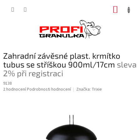
Přejít
NÁKUP
na
obsah
KOŠÍK
Zahradní závěsné plast. krmítko
tubus se stříškou 900ml/17cm
sleva
2% při registraci
9138
Průměrné
2 hodnocení
Podrobnosti hodnocení
Značka:
Trixie
hodnocení
produktu
je
5,0
z
5
hvězdiček.