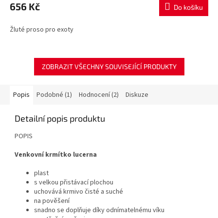
656 Kč
Do košíku
Žluté proso pro exoty
ZOBRAZIT VŠECHNY SOUVISEJÍCÍ PRODUKTY
Popis
Podobné (1)
Hodnocení (2)
Diskuze
Detailní popis produktu
POPIS
Venkovní krmítko lucerna
plast
s velkou přistávací plochou
uchovává krmivo čisté a suché
na pověšení
snadno se doplňuje díky odnímatelnému víku