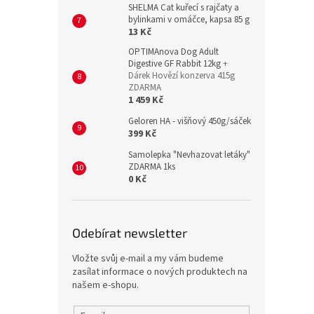
SHELMA Cat kuřecí s rajčaty a
bylinkami v omáčce, kapsa 85 g
13 Kč
OPTIMAnova Dog Adult
Digestive GF Rabbit 12kg
+
Dárek Hovězí konzerva 415g
ZDARMA
1 459 Kč
Geloren HA - višňový 450g/sáček
399 Kč
Samolepka "Nevhazovat letáky"
ZDARMA 1ks
0 Kč
Odebírat newsletter
Vložte svůj e-mail a my vám budeme
zasílat informace o nových produktech na
našem e-shopu.