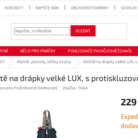
KONTAKTY
NAPIŠTE NÁM
OBCHODNÍ PODMÍNKY
SOUHLAS 
HLEDAT
ATNÍ
NĚCO PRO PÁNÍČKY
POHLCOVAČE PACHŮ/OSVĚŽOVAČE
RST
Kleště, pinzety, nůžky na psy
Kleště na drápky velké LUX, s
tě na drápky velké LUX, s protiskluzov
né
noceno
Podrobnosti hodnocení
Značka:
Trixie
ní
229
u
Měrná
Exped
cena:
dodav
ek.