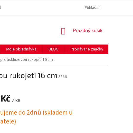
SE ZPRACOVÁNÍM OSOBNÍCH ÚDAJŮ
REKLAMAČNÍ ŘÁD
Přihlášení
SPOLEČNĚ P
NÁKUPNÍ
Prázdný košík
KOŠÍK
Moje objednávka
BLOG
Prodávané značky
Hodnocen
 protiskluzovou rukojetí 16 cm
ou rukojetí 16 cm
5886
 Kč
/ ks
ujeme do 2dnů (skladem u
atele)