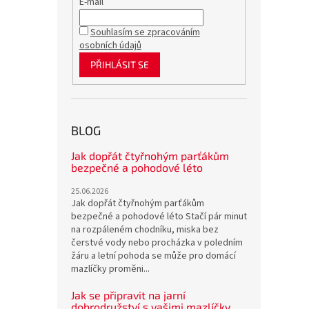
E-mail
Souhlasím se zpracováním
osobních údajů
PŘIHLÁSIT SE
BLOG
Jak dopřát čtyřnohým parťákům
bezpečné a pohodové léto
25.06.2026
Jak dopřát čtyřnohým parťákům
bezpečné a pohodové léto Stačí pár minut
na rozpáleném chodníku, miska bez
čerstvé vody nebo procházka v poledním
žáru a letní pohoda se může pro domácí
mazlíčky proměni...
Jak se připravit na jarní
dobrodružství s vašimi mazlíčky