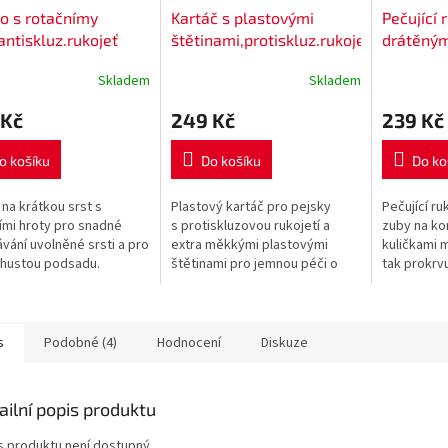
o s rotačnímy
Kartáč s plastovými
Pečující 
antiskluz.rukojeť
štětinami,protiskluz.rukojeť
drátěným
cm, zuby 1,5cm
10x17 cm
kuličkam
Skladem
Skladem
 Kč
249 Kč
239 Kč
o košíku
Do košíku
Do ko
 na krátkou srst s
Plastový kartáč pro pejsky
Pečující ru
ími hroty pro snadné
s protiskluzovou rukojetí a
zuby na ko
vání uvolněné srsti a pro
extra měkkými plastovými
kuličkami m
 hustou podsadu.
štětinami pro jemnou péči o
tak prokrv
né zuby jemně vytahují
krycí srst. Česání bude pro
je pohodln
 srst a netrhají ji, délka...
Vašeho pejska nebo kočičku...
péči o srst
s
Podobné (4)
Hodnocení
Diskuze
ailní popis produktu
s produktu není dostupný