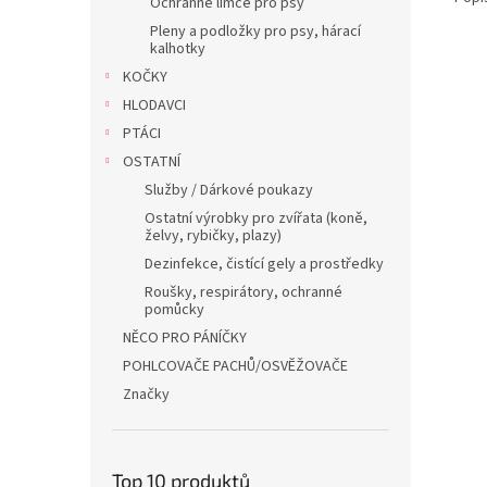
Ochranné límce pro psy
Pleny a podložky pro psy, hárací
kalhotky
KOČKY
HLODAVCI
PTÁCI
OSTATNÍ
Služby / Dárkové poukazy
Ostatní výrobky pro zvířata (koně,
želvy, rybičky, plazy)
Dezinfekce, čistící gely a prostředky
Roušky, respirátory, ochranné
pomůcky
NĚCO PRO PÁNÍČKY
POHLCOVAČE PACHŮ/OSVĚŽOVAČE
Značky
Top 10 produktů