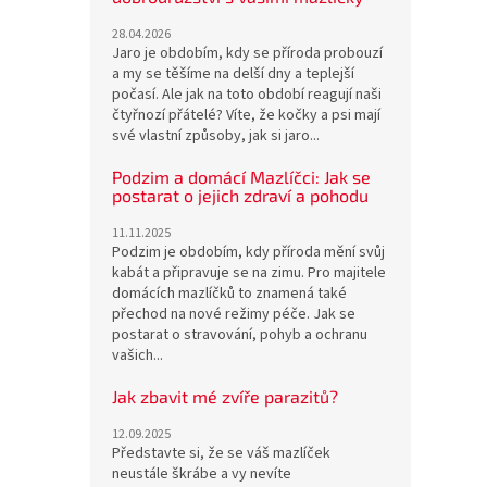
28.04.2026
Jaro je obdobím, kdy se příroda probouzí
a my se těšíme na delší dny a teplejší
počasí. Ale jak na toto období reagují naši
čtyřnozí přátelé? Víte, že kočky a psi mají
své vlastní způsoby, jak si jaro...
Podzim a domácí Mazlíčci: Jak se
postarat o jejich zdraví a pohodu
11.11.2025
Podzim je obdobím, kdy příroda mění svůj
kabát a připravuje se na zimu. Pro majitele
domácích mazlíčků to znamená také
přechod na nové režimy péče. Jak se
postarat o stravování, pohyb a ochranu
vašich...
Jak zbavit mé zvíře parazitů?
12.09.2025
Představte si, že se váš mazlíček
neustále škrábe a vy nevíte