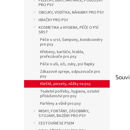
PELECHY, DEKY, MATRACE, PODLOŽKY
a
PRO PSY
n
OBOJKY, VODÍTKA, NÁHUBKY PRO PSY
e
l
HRAČKY PRO PSY
KOSMETIKA a HYGIENA, PÉČE O PSÍ
SRST
Péče o srst, šampony, kondicionéry
pro psy
Hřebeny, kartáče, hrabla,
prořezávače pro psy
Péče o uši, oči, zuby, psí tlapky
Zákazové spreje, odpuzovače pro
psy
Souvi
Kleště, pinzety, nůžky na psy
Toaletní potřeby, hygiena, ostatní
příslušenství pro psy
Parfémy a vůně pro psy
MISKY, FONTÁNY, ZÁSOBNÍKY,
STOJANY, BAZÉNY PRO PSY
CESTOVÁNÍ SE PSEM