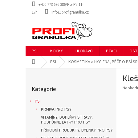
Přejít
+420 773 686 386/Po-Pá 11-
na
17h.
info@profigranulka.cz
obsah
PSI
KOČKY
HLODAVCI
PTÁCI
OST
Domů
PSI
KOSMETIKA a HYGIENA, PÉČE O PSÍ S
P
Kleš
o
Přeskočit
s
Průměr
Neohod
Kategorie
kategorie
t
hodnoce
r
produkt
PSI
a
je
KRMIVA PRO PSY
0,0
n
z
VITAMÍNY, DOPLŇKY STRAVY,
n
PODPŮRNÉ LÁTKY PRO PSY
5
í
hvězdič
PŘÍRODNÍ PRODUKTY, BYLINKY PRO PSY
p