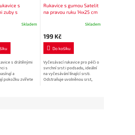
rukavice s
Rukavice s gumou Satelit
i zuby s
na pravou ruku 14x25 cm
i 18x24 cm
Skladem
Skladem
199 Kč
šíku
Do košíku
kavice s drátěnými
Vyčesávací rukavice pro péči o
nci s
svrchní srst i podsadu, ideální
asírují a
na vyčesávání línající srsti.
ují pokožku zvířete
Odstraňuje uvolněnou srst,
ým nástrojem na
vhodná pro citlivá zvířata.
. Vysoký...
Stimuluje prokrvení