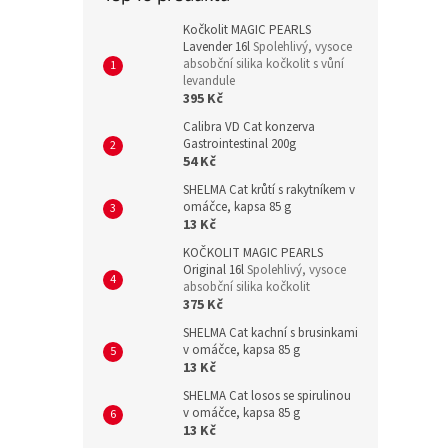
Kočkolit MAGIC PEARLS
Lavender 16l
Spolehlivý, vysoce
absobční silika kočkolit s vůní
levandule
395 Kč
Calibra VD Cat konzerva
Gastrointestinal 200g
54 Kč
SHELMA Cat krůtí s rakytníkem v
omáčce, kapsa 85 g
13 Kč
KOČKOLIT MAGIC PEARLS
Original 16l
Spolehlivý, vysoce
absobční silika kočkolit
375 Kč
SHELMA Cat kachní s brusinkami
v omáčce, kapsa 85 g
13 Kč
SHELMA Cat losos se spirulinou
v omáčce, kapsa 85 g
13 Kč