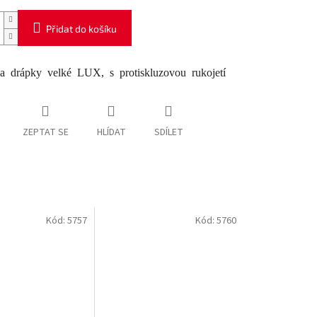
Přidat do košíku
na drápky velké LUX, s protiskluzovou rukojetí
ZEPTAT SE
HLÍDAT
SDÍLET
Kód:
5757
Kód:
5760