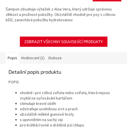
Šampon obsahuje výtažek z Aloe Vera, který udržuje správnou
vlhkost a pružnost pokožky. Obzvláště vhodné pro psy s citlivou
kůží, zanechává pokožku hydratovanou
ZOBRAZIT VŠECHNY SOUVISEJÍCÍ PRODUKTY
Popis
Hodnocení (1)
Diskuze
Detailní popis produktu
POPIS
vhodné i pro citlivá zvířata nebo zvířata, která nejsou
zvyklá na vyčesávání kartáčem
stimuluje krevní oběh
odstraňuje uvolněnou srst a prach
obzvláště měkké gumové hroty
s upevněním na suchý zip
pro krátké/rovné a drátěné psí chlupy