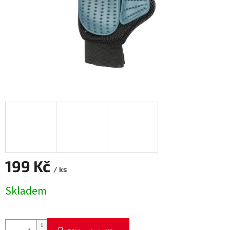
199 Kč
/ ks
Měrná
Skladem
cena: