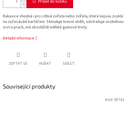
Přidat do košíku
Rukavice vhodná i pro citlivá zvířata nebo zvířata, která nejsou zvyklá
na vyčesávání kartáčem. Stimuluje krevní oběh, odstraňuje uvolněnou
srst a prach, má obzvláště měkké gumové hroty
Detailní informace
ZEPTAT SE
HLÍDAT
SDÍLET
Související produkty
Kód:
95742