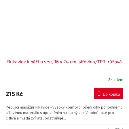
Rukavice k péči o srst, 16 x 24 cm, síťovina/TPR, růžová
Skladem
215 Kč
Do košíku
Pečující masážní rukavice - vysoký komfort nošení díky pohodlnému
síťovému materiálu s upevněním na suchý zip. Vhodné také pro
citlivá a mladá zvířata, odstraňuje...