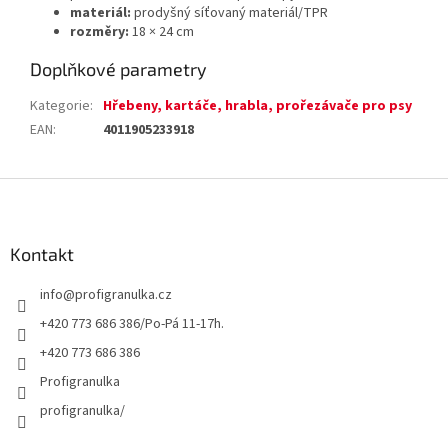
materiál:
prodyšný síťovaný materiál/TPR
rozměry:
18 × 24 cm
Doplňkové parametry
Kategorie
:
Hřebeny, kartáče, hrabla, prořezávače pro psy
EAN
:
4011905233918
Z
á
p
a
Kontakt
t
info
@
profigranulka.cz
í
+420 773 686 386/Po-Pá 11-17h.
+420 773 686 386
Profigranulka
profigranulka/