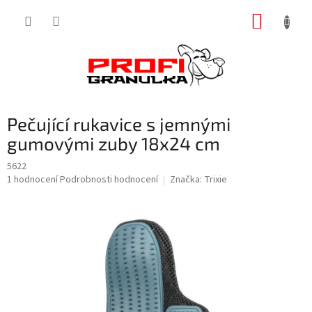
Přejít
NÁKUP
na
obsah
KOŠÍK
Pečující rukavice s jemnými
gumovými zuby 18x24 cm
5622
Průměrné
1 hodnocení
Podrobnosti hodnocení
Značka:
Trixie
hodnocení
produktu
je
5,0
z
5
hvězdiček.