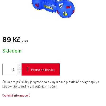
89 Kč
/ ks
Měrná
Skladem
cena:
Přidat do košíku
Činka pro psí siláky je vyrobena s vinylu a má plastické prvky tlapky a
kůstky. Je to jedna z tradičních hraček.
Detailní informace