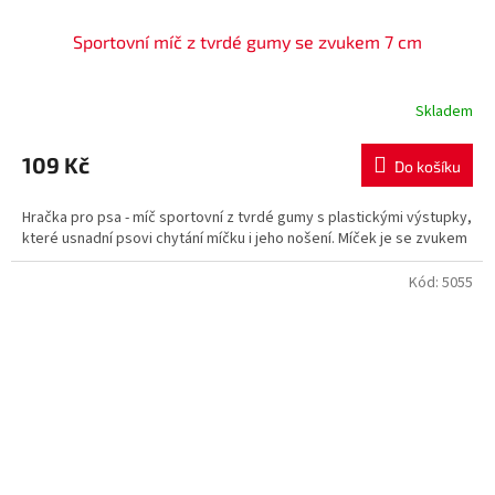
Sportovní míč z tvrdé gumy se zvukem 7 cm
Skladem
109 Kč
Do košíku
Hračka pro psa - míč sportovní z tvrdé gumy s plastickými výstupky,
které usnadní psovi chytání míčku i jeho nošení. Míček je se zvukem
Kód:
5055