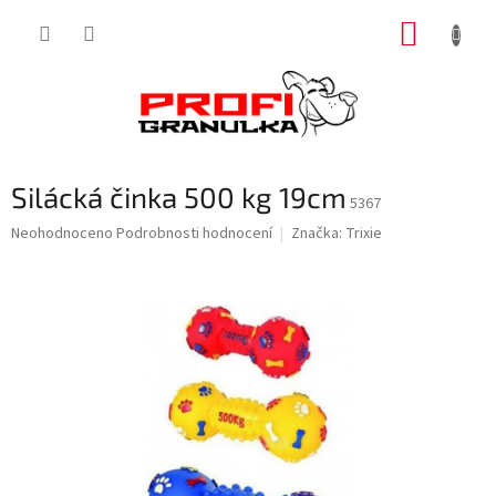
Přejít
NÁKUP
na
obsah
KOŠÍK
Silácká činka 500 kg 19cm
5367
Průměrné
Neohodnoceno
Podrobnosti hodnocení
Značka:
Trixie
hodnocení
produktu
je
0,0
z
5
hvězdiček.