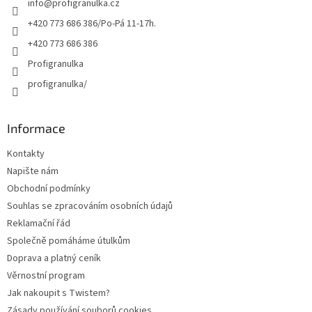
info
@
profigranulka.cz
í
+420 773 686 386/Po-Pá 11-17h.
+420 773 686 386
Profigranulka
profigranulka/
Informace
Kontakty
Napište nám
Obchodní podmínky
Souhlas se zpracováním osobních údajů
Reklamační řád
Společně pomáháme útulkům
Doprava a platný ceník
Věrnostní program
Jak nakoupit s Twistem?
Zásady používání souborů cookies