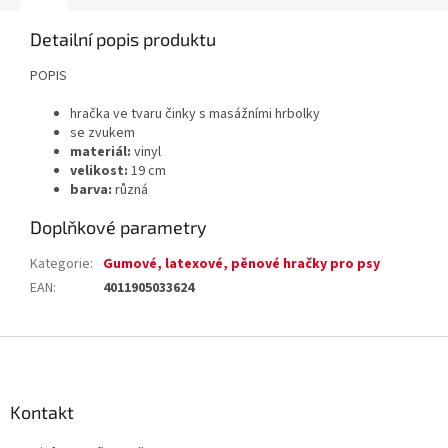
Detailní popis produktu
POPIS
hračka ve tvaru činky s masážními hrbolky
se zvukem
materiál:
vinyl
velikost:
19 cm
barva:
různá
Doplňkové parametry
Kategorie
:
Gumové, latexové, pěnové hračky pro psy
EAN
:
4011905033624
Z
á
p
a
Kontakt
t