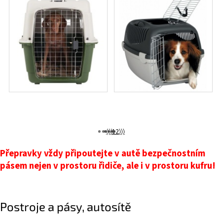
⟨⟨
⟨
1
2
⟩
⟩⟩
Přepravky vždy připoutejte v autě bezpečnostním
pásem nejen v prostoru řidiče, ale i v prostoru kufru!
Postroje a pásy, autosítě