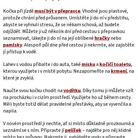
Kočka při jízdě
musí být v přepravce
. Vhodné jsou plastové,
protože chrání před průvanem. Umístěte ji do ní v předstihu,
abyste se vyhnuli stresu, že se někam schová, až budete
odjíždět. Můžete ji už několik dní před cestou s přepravkou
seznamovat, lákejte ji do ní na její oblíbené
hračky
nebo
pamlsky
. Alespoň půl dne před cestou ji nekrmte, ale zajistěte
jí přístup k vodě.
Lahev s vodou přibalte i do auta, také
misku
a
kočičí toaletu
,
kterou využijete i v místě pobytu. Nezapomeňte na
krmení
, na
které je zvyklá.
Naučte svou kočku chodit na
vodítku
. Díky tomu ji můžete vzít
na procházku i v cizím prostředí. Využijete ho už během cesty.
Měli byste totiž dělat pravidelné přestávky, aby se vyvenčila a
napila.
V novém prostředí ji nechte, ať si místo důkladně prozkoumá a
seznámí se s ním. Připravte jí
pelíšek
– najděte pro něj klidné
místo bez průvanu. Nakrmte ji, nabídněte vodu a připravte