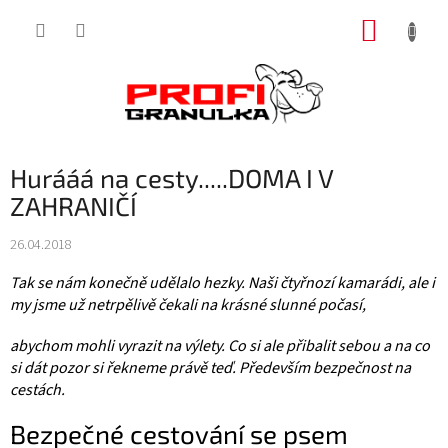
Přejít
NÁKUP
na
obsah
KOŠÍK
Hurááá na cesty.....DOMA I V
ZAHRANIČÍ
26.04.2018
Tak se nám konečně udělalo hezky. Naši čtyřnozí kamarádi, ale i
my jsme už netrpělivě čekali na krásné slunné počasí,
abychom mohli vyrazit na výlety.
Co si ale přibalit sebou a na co
si dát pozor si řekneme právě teď.
Především bezpečnost na
cestách.
Bezpečné cestování se psem