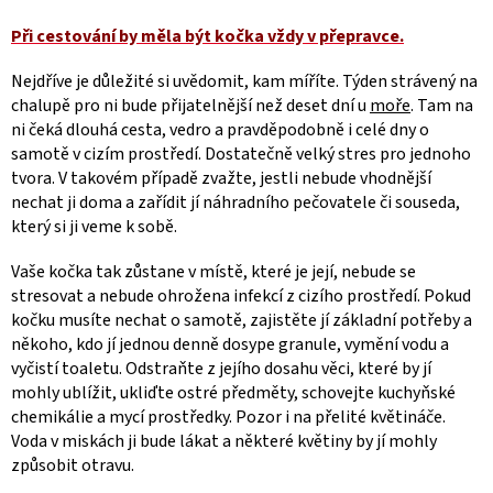
Při cestování by měla být kočka vždy v přepravce.
Nejdříve je důležité si uvědomit, kam míříte. Týden strávený na
chalupě pro ni bude přijatelnější než deset dní u
moře
. Tam na
ni čeká dlouhá cesta, vedro a pravděpodobně i celé dny o
samotě v cizím prostředí. Dostatečně velký stres pro jednoho
tvora. V takovém případě zvažte, jestli nebude vhodnější
nechat ji doma a zařídit jí náhradního pečovatele či souseda,
který si ji veme k sobě.
Vaše kočka tak z
ůstane v místě, které je její, nebude se
stresovat a nebude ohrožena infekcí z cizího prostředí. Pokud
kočku musíte nechat o samotě, zajistěte jí základní potřeby a
někoho, kdo jí jednou denně dosype granule, vymění vodu a
vyčistí toaletu.
Odstraňte z jejího dosahu věci, které by jí
mohly ublížit, ukliďte ostré předměty, schovejte kuchyňské
chemikálie a mycí prostředky. Pozor i na přelité květináče.
Voda v miskách ji bude lákat a některé květiny by jí mohly
způsobit otravu.