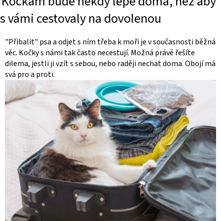
Kočkám bude někdy lépe doma, než aby
s vámi cestovaly na dovolenou
"Přibalit" psa a odjet s ním třeba k moři je v současnosti běžná
věc. Kočky s námi tak často necestují. Možná právě řešíte
dilema, jestli ji vzít s sebou, nebo raději nechat doma. Obojí má
svá pro a proti.