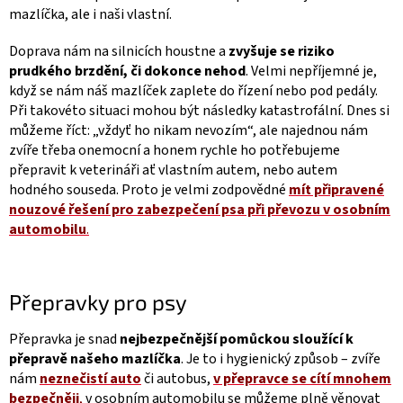
mazlíčka, ale i naši vlastní.
Doprava nám na silnicích houstne a
zvyšuje se riziko
prudkého brzdění, či dokonce nehod
. Velmi nepříjemné je,
když se nám náš mazlíček zaplete do řízení nebo pod pedály.
Při takovéto situaci mohou být následky katastrofální. Dnes si
můžeme říct: „vždyť ho nikam nevozím“, ale najednou nám
zvíře třeba onemocní a honem rychle ho potřebujeme
přepravit k veterináři ať vlastním autem, nebo autem
hodného souseda. Proto je velmi zodpovědné
mít připravené
nouzové řešení pro zabezpečení psa při převozu v osobním
automobilu
.
Přepravky pro psy
Přepravka je snad
nejbezpečnější pomůckou sloužící k
přepravě našeho mazlíčka
. Je to i hygienický způsob – zvíře
nám
neznečistí auto
či autobus,
v přepravce se cítí mnohem
bezpečněji
,
v osobním automobilu se můžeme plně věnovat