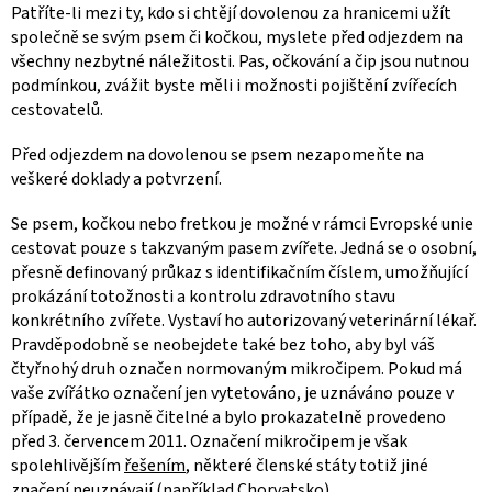
Patříte-li mezi ty, kdo si chtějí dovolenou za hranicemi užít
společně se svým psem či kočkou, myslete před odjezdem na
všechny nezbytné náležitosti. Pas, očkování a čip jsou nutnou
podmínkou, zvážit byste měli i možnosti pojištění zvířecích
cestovatelů.
Před odjezdem na dovolenou se psem nezapomeňte na
veškeré doklady a potvrzení.
Se psem, kočkou nebo fretkou je možné v rámci Evropské unie
cestovat pouze s takzvaným pasem zvířete. Jedná se o osobní,
přesně definovaný průkaz s identifikačním číslem, umožňující
prokázání totožnosti a kontrolu zdravotního stavu
konkrétního zvířete. Vystaví ho autorizovaný veterinární lékař.
Pravděpodobně se neobejdete také bez toho, aby byl váš
čtyřnohý druh označen normovaným mikročipem. Pokud má
vaše zvířátko označení jen vytetováno, je uznáváno pouze v
případě, že je jasně čitelné a bylo prokazatelně provedeno
před 3. červencem 2011. Označení mikročipem je však
spolehlivějším
řešením
, některé členské státy totiž jiné
značení neuznávají (například
Chorvatsko
).