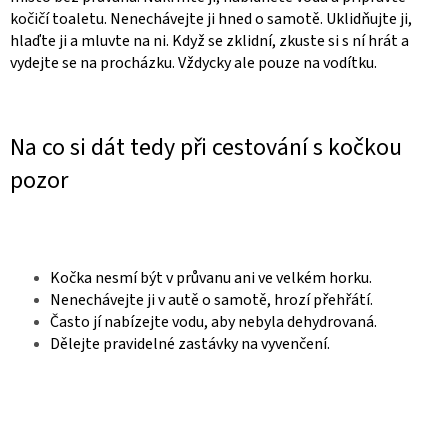
kočičí toaletu. Nenechávejte ji hned o samotě. Uklidňujte ji,
hlaďte ji a mluvte na ni.
Když se zklidní, zkuste si s ní hrát a
vydejte se na procházku. Vždycky ale pouze na vodítku.
Na co si dát tedy při cestování s kočkou
pozor
Kočka nesmí být v průvanu ani ve velkém horku.
Nenechávejte ji v autě o samotě, hrozí přehřátí.
Často jí nabízejte vodu, aby nebyla dehydrovaná.
Dělejte pravidelné zastávky na vyvenčení.