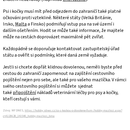
Psi i kočky musí mít před odjezdem do zahraničí také platné
očkováni proti vzteklině. Některé státy (Velká Británie,
Irsko,
Malta
a Finsko) podmiňují vstup psa na své území i
dalším ošetřením. Hodit se může také informace, že majitele
může na cestách doprovázet maximálně pět zvířat.
Každopádně se doporučuje kontaktovat zastupitelský úřad
státu a ověřit si podmínky, které daná země vyžaduje.
Jestli si chcete dopřát klidnou dovolenou, neměli byste před
cestou do zahraničí zapomenout na zajištění cestovního
pojištění nejen pro sebe, ale také pro vašeho mazlíčka. V rámci
svého cestovního pojištění si můžete sjednat
také
připojištění
nákladů veterinární léčby pro psy a kočky,
kteří cestují s vámi.
Zdroj:
MF DNES,
https://hobby.idnes.cz/co-s-kockou-o-dovolene-0um-/hobby-mazlicci.aspx?
c=A120628_141540_hobby-mazlicci_bma