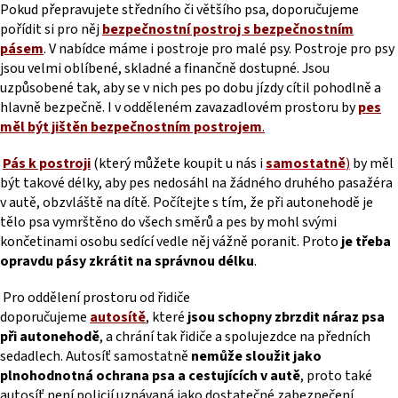
Pokud přepravujete středního či většího psa, doporučujeme
pořídit si pro něj
bezpečnostní postroj s bezpečnostním
pásem
. V nabídce máme i postroje pro malé psy. Postroje pro psy
jsou velmi oblíbené, skladné a finančně dostupné. Jsou
uzpůsobené tak, aby se v nich pes po dobu jízdy cítil pohodlně a
hlavně bezpečně. I v odděleném zavazadlovém prostoru by
pes
měl být jištěn bezpečnostním postrojem
.
Pás k postroji
(který můžete koupit u nás i
samostatně
)
by měl
být takové délky, aby pes nedosáhl na žádného druhého pasažéra
v autě, obzvláště na dítě. Počítejte s tím, že při autonehodě je
tělo psa vymrštěno do všech směrů a pes by mohl svými
končetinami osobu sedící vedle něj vážně poranit. Proto
je třeba
opravdu pásy zkrátit na správnou délku
.
Pro oddělení prostoru od řidiče
doporučujeme
autosítě
, které
jsou schopny zbrzdit náraz psa
při autonehodě
, a chrání tak řidiče a spolujezdce na předních
sedadlech. Autosíť samostatně
nemůže sloužit jako
plnohodnotná ochrana psa a cestujících v autě
, proto také
autosíť není policií uznávaná jako dostatečné zabezpečení