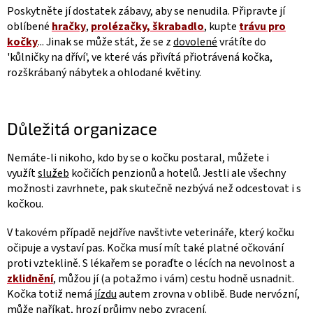
Poskytněte jí dostatek zábavy, aby se nenudila. Připravte jí
oblíbené
hračky
,
prolézačky, škrabadlo
, kupte
trávu pro
kočky
... Jinak se může stát, že se z
dovolené
vrátíte do
'kůlničky na dříví', ve které vás přivítá přiotrávená kočka,
rozškrábaný nábytek a ohlodané květiny.
Důležitá organizace
Nemáte-li nikoho, kdo by se o kočku postaral, můžete i
využít
služeb
kočičích penzionů a hotelů. Jestli ale všechny
možnosti zavrhnete, pak skutečně nezbývá než odcestovat i s
kočkou.
V takovém případě nejdříve navštivte veterináře, který kočku
očipuje a vystaví pas. Kočka musí mít také platné očkování
proti vzteklině. S lékařem se poraďte o lécích na nevolnost a
zklidnění
, můžou jí (a potažmo i vám) cestu hodně usnadnit.
Kočka totiž nemá
jízdu
autem zrovna v oblibě. Bude nervózní,
může naříkat, hrozí průjmy nebo zvracení.