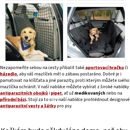
Nezapomeňte sebou na cesty přibalit také
aportovací hračku
či
házedlo
, aby váš mazlíček měl o zábavu postaráno. Dobré je i
pamatovat na klíšťata a jiné parazity, proti kterým můžete svého
mazlíčka ochránit. V naší nabídce můžete vybírat z široké nabídky
antiparazitních obojků
i
pipet
, ať už
medikovaných
nebo na
přírodní bázi
.
Stojí za to si i v naší nabídce prohlédnout designové
antiparazitní vesty a šátky
pro psy.