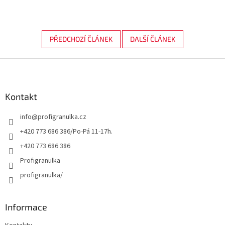
PŘEDCHOZÍ ČLÁNEK
DALŠÍ ČLÁNEK
Z
á
p
a
Kontakt
t
info
@
profigranulka.cz
í
+420 773 686 386/Po-Pá 11-17h.
+420 773 686 386
Profigranulka
profigranulka/
Informace