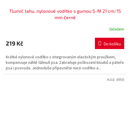
Tlumič tahu, nylonové vodítko s gumou S-M 21 cm/15
mm černé
Skladem
219 Kč
Do košíku
Krátké nylonové vodítko s integrovaným elastickým proužkem,
kompenzuje náhlé táhnutí psa. Zabraňuje poškození kloubů a páteře
psa i psovoda. Jednoduše připevněte mezi vodítko a...
Kód:
4956