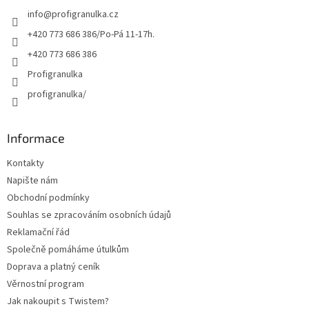
t
info
@
profigranulka.cz
í
+420 773 686 386/Po-Pá 11-17h.
+420 773 686 386
Profigranulka
profigranulka/
Informace
Kontakty
Napište nám
Obchodní podmínky
Souhlas se zpracováním osobních údajů
Reklamační řád
Společně pomáháme útulkům
Doprava a platný ceník
Věrnostní program
Jak nakoupit s Twistem?