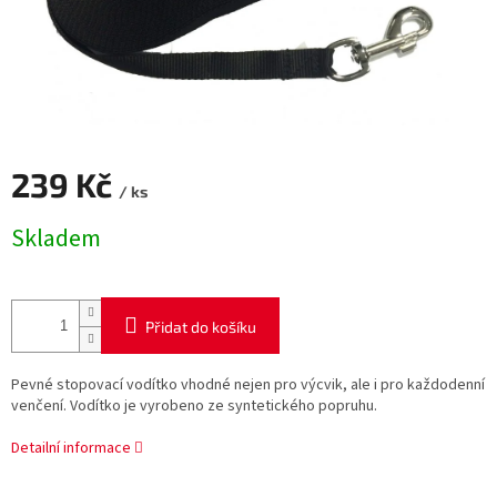
239 Kč
/ ks
Měrná
Skladem
cena:
Přidat do košíku
Pevné stopovací vodítko vhodné nejen pro výcvik, ale i pro každodenní
venčení. Vodítko je vyrobeno ze syntetického popruhu.
Detailní informace