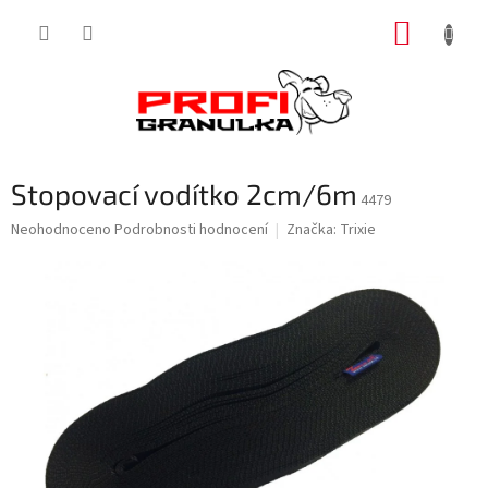
Přejít
NÁKUP
na
obsah
KOŠÍK
Stopovací vodítko 2cm/6m
4479
Průměrné
Neohodnoceno
Podrobnosti hodnocení
Značka:
Trixie
hodnocení
produktu
je
0,0
z
5
hvězdiček.