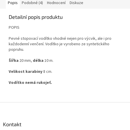
Popis
Podobné (4)
Hodnocení
Diskuze
Detailní popis produktu
POPIS
Pevné stopovací vodítko vhodné nejen pro výcvik, ale i pro
každodenní venčení. Vodítko je vyrobeno ze syntetického
popruhu.
Šířka
20 mm,
délka
10 m.
Velikost karabiny
8 cm.
Vodítko nemá rukojeť.
Z
á
p
a
Kontakt