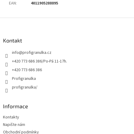
EAN
:
4011905288895
Z
á
p
a
Kontakt
t
info
@
profigranulka.cz
í
+420 773 686 386/Po-Pá 11-17h.
+420 773 686 386
Profigranulka
profigranulka/
Informace
Kontakty
Napište nám
Obchodní podmínky