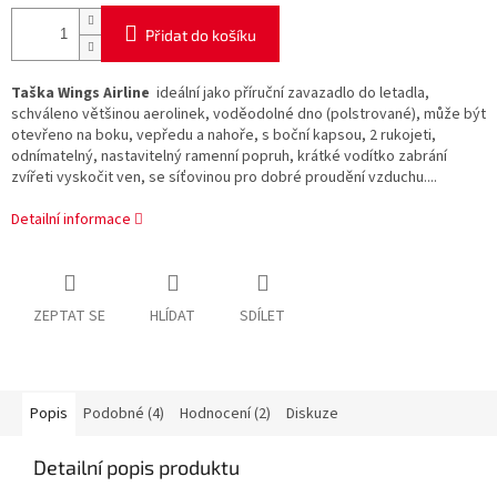
Přidat do košíku
Taška Wings Airline
ideální jako příruční zavazadlo do letadla,
schváleno většinou aerolinek, voděodolné dno (polstrované), může být
otevřeno na boku, vepředu a nahoře, s boční kapsou, 2 rukojeti,
odnímatelný, nastavitelný ramenní popruh, krátké vodítko zabrání
zvířeti vyskočit ven, se síťovinou pro dobré proudění vzduchu....
Detailní informace
ZEPTAT SE
HLÍDAT
SDÍLET
Popis
Podobné (4)
Hodnocení (2)
Diskuze
Detailní popis produktu