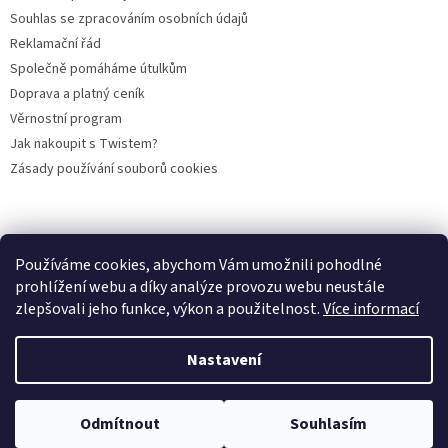
Souhlas se zpracováním osobních údajů
Reklamační řád
Společně pomáháme útulkům
Doprava a platný ceník
Věrnostní program
Jak nakoupit s Twistem?
Zásady používání souborů cookies
Plemena koček
Plemena psů
Hlodavci
Ptáci
KAMENNÝ OBCHOD
Používáme cookies, abychom Vám umožnili pohodlné
prohlížení webu a díky analýze provozu webu neustále
zlepšovali jeho funkce, výkon a použitelnost.
Více informací
Vytvořil Shoptet
Nastavení
Copyright 2026
PROFIGRANULKA
. Všechna práva vyhrazena.
Odmítnout
Souhlasím
Upravit nastavení cookies