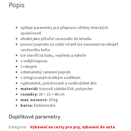
Popis
splňuje parametry pro přepravu většiny leteckých
společností
ideální jako příruční zavazadlo do letadla
pomocí popruhu na zadní straně lze nasunout na rukojeť
cestovního kufru
lze otevřít na boku, vepředu a nahoře
s vnější kapsou
2 rukojeti
odnímatelný ramenní popruh
s integrovaným krátkým vodítkem
vyjímatelné, polstrované a voděodolné dno
materiál:
tvarově stabilní EVA, polyester
rozměry:
28 × 23 × 46 cm
max. nosnost:
20 kg
barva:
šedá/modrá
Doplňkové parametry
Kategorie
:
Vybavení na cesty pro psy, vybavení do auta