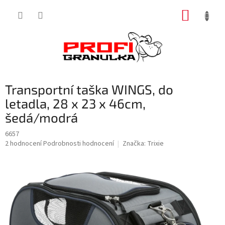
Přejít
NÁKUP
na
obsah
KOŠÍK
Transportní taška WINGS, do
letadla, 28 x 23 x 46cm,
šedá/modrá
6657
Průměrné
2 hodnocení
Podrobnosti hodnocení
Značka:
Trixie
hodnocení
produktu
je
1,5
z
5
hvězdiček.