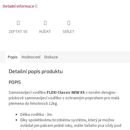
Detailní informace
ZEPTAT SE
HLÍDAT
SDÍLET
Popis
Hodnocení
Diskuze
Detailní popis produktu
POPIS
Samonavíjecí vodítko
FLEXI Classic NEW XS
v novém designu -
páskové samonavíjecí vodítko s ochranným popruhem pro malá
plemena do hmotnosti 12kg.
Délka vodítka - 3m.
Díky spolehlivému brzdnému systému, který je možno
ovládat jen palcem jedné ruky, máte Vašeho psa vždy pod