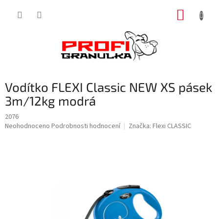
Přejít
NÁKUP
na
obsah
KOŠÍK
Vodítko FLEXI Classic NEW XS pásek
3m/12kg modrá
2076
Průměrné
Neohodnoceno
Podrobnosti hodnocení
Značka:
Flexi CLASSIC
hodnocení
produktu
je
0,0
z
5
hvězdiček.