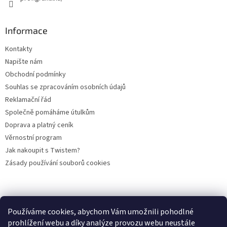
Informace
Kontakty
Napište nám
Obchodní podmínky
Souhlas se zpracováním osobních údajů
Reklamační řád
Společně pomáháme útulkům
Doprava a platný ceník
Věrnostní program
Jak nakoupit s Twistem?
Zásady používání souborů cookies
Plemena koček
Plemena psů
Hlodavci
Ptáci
KAMENNÝ OBCHOD
Používáme cookies, abychom Vám umožnili pohodlné
prohlížení webu a díky analýze provozu webu neustále