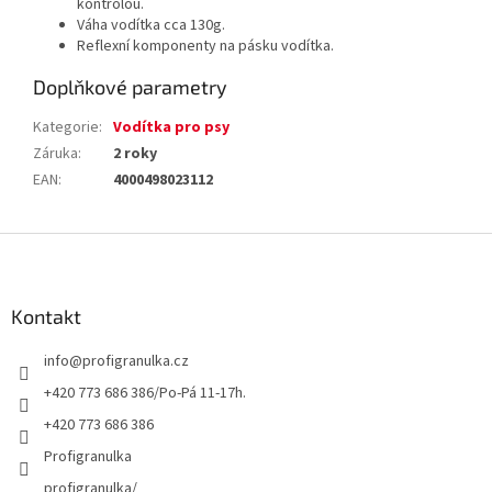
kontrolou.
Váha vodítka cca 130g.
Reflexní komponenty na pásku vodítka.
Doplňkové parametry
Kategorie
:
Vodítka pro psy
Záruka
:
2 roky
EAN
:
4000498023112
Z
á
p
a
Kontakt
t
info
@
profigranulka.cz
í
+420 773 686 386/Po-Pá 11-17h.
+420 773 686 386
Profigranulka
profigranulka/