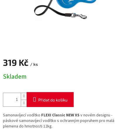
319 Kč
/ ks
Měrná
Skladem
cena:
Přidat do košíku
Samonavíjecí vodítko
FLEXI Classic NEW XS
v novém designu -
páskové samonavíjecí vodítko s ochranným popruhem pro malá
plemena do hmotnosti 12kg.