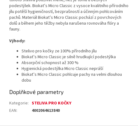
tohoto steliva používat méně, než je tomu u běžných
podestýlek. Biokat’s Micro Classic z vysoce kvalitního přírodního
jílu potěší hygieničností, bezprašností a účinným pohlcováním
pachů. Materiál Biokat’s Micro Classic pochází z povrchových
dolů a během jeho těžby nebyla narušena rovnováha flóry a
fauny.
Výhody:
Stelivo pro kočky ze 100% přírodního jílu
Biokat’s Micro Classic je silně hrudkující podestýlka
Absorpční schopnost až 300 %
Hygienická podestýlka Micro Classic nepráší
Biokat’s Micro Classic pohlcuje pachy na velmi dlouhou
dobu
Doplňkové parametry
Kategorie
:
STELIVA PRO KOČKY
EAN
:
4002064613840
Z
á