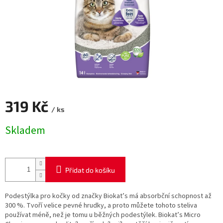
319 Kč
/ ks
Měrná
Skladem
cena:
Přidat do košíku
Podestýlka pro kočky od značky Biokat’s má absorbční schopnost až
300 %. Tvoří velice pevné hrudky, a proto můžete tohoto steliva
používat méně, než je tomu u běžných podestýlek. Biokat’s Micro