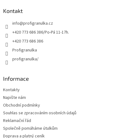
p
a
Kontakt
t
info
@
profigranulka.cz
í
+420 773 686 386/Po-Pá 11-17h.
+420 773 686 386
Profigranulka
profigranulka/
Informace
Kontakty
Napište nám
Obchodní podmínky
Souhlas se zpracováním osobních údajů
Reklamační řád
Společně pomáháme útulkům
Doprava a platný ceník