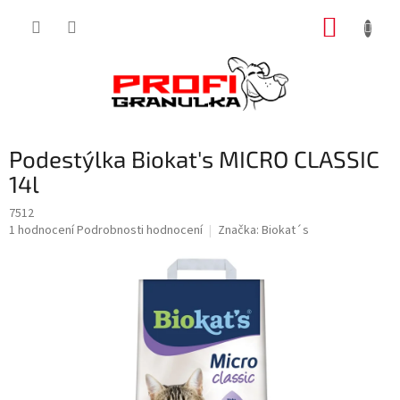
Přejít
NÁKUP
na
obsah
KOŠÍK
Podestýlka Biokat's MICRO CLASSIC
14l
7512
Průměrné
1 hodnocení
Podrobnosti hodnocení
Značka:
Biokat´s
hodnocení
produktu
je
5,0
z
5
hvězdiček.