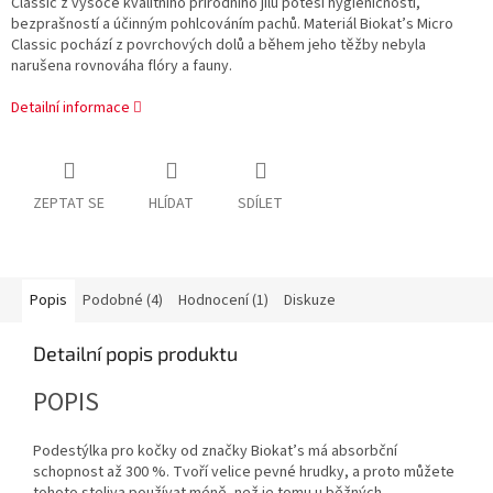
Classic z vysoce kvalitního přírodního jílu potěší hygieničností,
bezprašností a účinným pohlcováním pachů. Materiál Biokat’s Micro
Classic pochází z povrchových dolů a během jeho těžby nebyla
narušena rovnováha flóry a fauny.
Detailní informace
ZEPTAT SE
HLÍDAT
SDÍLET
Popis
Podobné (4)
Hodnocení (1)
Diskuze
Detailní popis produktu
POPIS
Podestýlka pro kočky od značky Biokat’s má absorbční
schopnost až 300 %. Tvoří velice pevné hrudky, a proto můžete