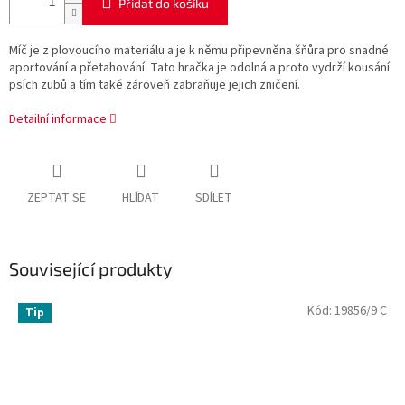
Přidat do košíku
Míč je z plovoucího materiálu a je k němu připevněna šňůra pro snadné
aportování a přetahování. Tato hračka je odolná a proto vydrží kousání
psích zubů a tím také zároveň zabraňuje jejich zničení.
Detailní informace
ZEPTAT SE
HLÍDAT
SDÍLET
Související produkty
Kód:
19856/9 C
Tip