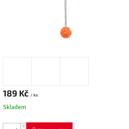
189 Kč
/ ks
Měrná
Skladem
cena: