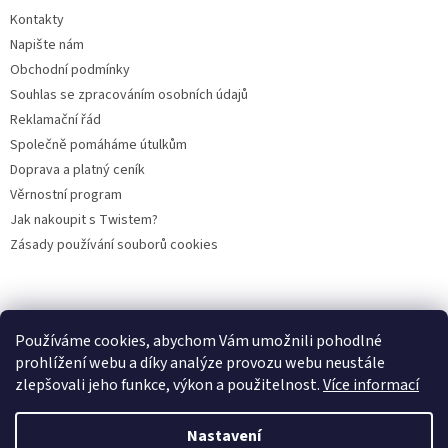
Kontakty
Napište nám
Obchodní podmínky
Souhlas se zpracováním osobních údajů
Reklamační řád
Společně pomáháme útulkům
Doprava a platný ceník
Věrnostní program
Jak nakoupit s Twistem?
Zásady používání souborů cookies
Plemena koček
Plemena psů
Hlodavci
Ptáci
KAMENNÝ OBCHOD
Používáme cookies, abychom Vám umožnili pohodlné
prohlížení webu a díky analýze provozu webu neustále
zlepšovali jeho funkce, výkon a použitelnost.
Více informací
Vytvořil Shoptet
Nastavení