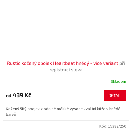
Rustic kožený obojek Heartbeat hnědý - více variant
při
registraci sleva
Skladem
439 Kč
od
DETAIL
Kožený šitý obojek z odolné měkké vysoce kvalitní kůže v hnědé
barvě
Kód:
19382/250