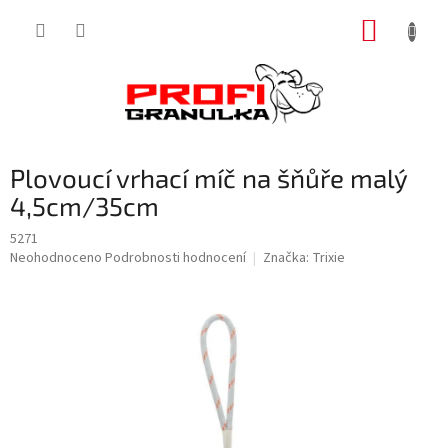
Přejít
NÁKUP
na
obsah
KOŠÍK
Plovoucí vrhací míč na šňůře malý
4,5cm/35cm
5271
Průměrné
Neohodnoceno
Podrobnosti hodnocení
Značka:
Trixie
hodnocení
produktu
je
0,0
z
5
hvězdiček.