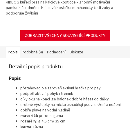
KIDDOG kuřecí prsa na kalciové kostičce - lahodný motivační
pamlsek či odměna. Kalciová kostička mechanicky čistí zuby a
podporuje žvýkání
ZOBRAZIT VŠECHNY SOUVISEJÍCÍ PRODUKTY
Popis
Podobné (4)
Hodnocení
Diskuze
Detailní popis produktu
Popis
přetahovadlo a zároveň aktivní hračka pro psy
podpoří aktivní pohyb i trénink
díky oku na konci lze balonek dobře házet do dálky
drobné výstupky na míčku usnadňují psovi držení a nošení
dobře plave na vodní hladině
materiál:
přírodní guma
rozměry:
ø 4,5 cm/ 35 cm
barva:
různá