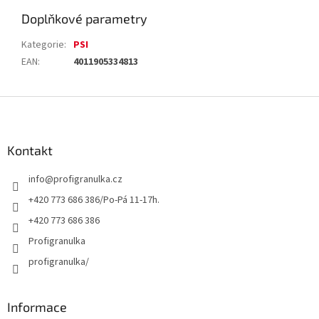
Doplňkové parametry
Kategorie
:
PSI
EAN
:
4011905334813
Z
á
p
a
Kontakt
t
info
@
profigranulka.cz
í
+420 773 686 386/Po-Pá 11-17h.
+420 773 686 386
Profigranulka
profigranulka/
Informace