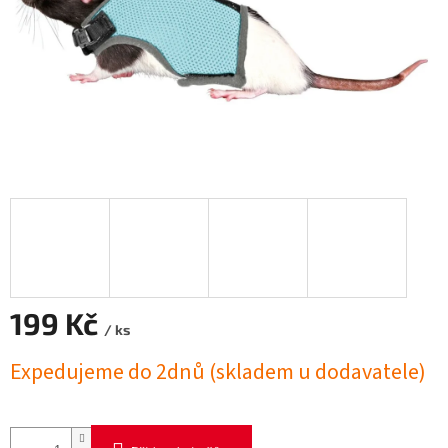
199 Kč
/ ks
Měrná
Expedujeme do 2dnů (skladem u dodavatele)
cena: