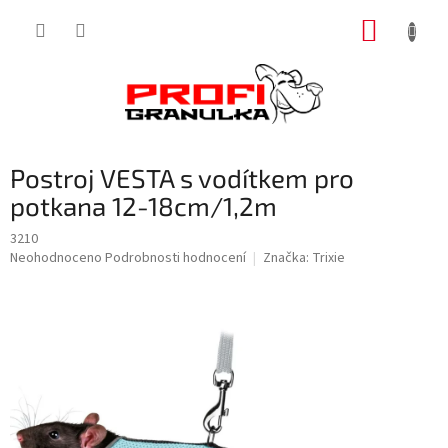
Přejít
NÁKUP
na
obsah
KOŠÍK
Postroj VESTA s vodítkem pro
potkana 12-18cm/1,2m
3210
Průměrné
Neohodnoceno
Podrobnosti hodnocení
Značka:
Trixie
hodnocení
produktu
je
0,0
z
5
hvězdiček.