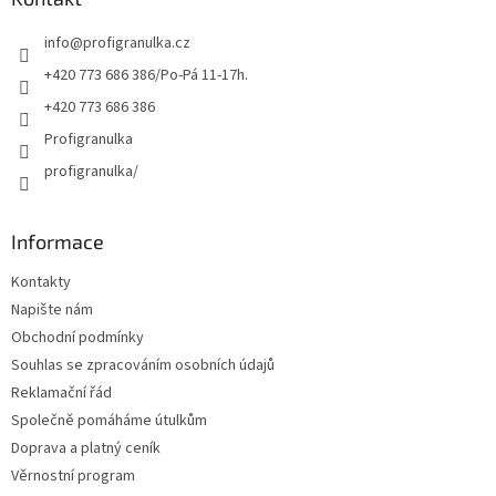
t
info
@
profigranulka.cz
í
+420 773 686 386/Po-Pá 11-17h.
+420 773 686 386
Profigranulka
profigranulka/
Informace
Kontakty
Napište nám
Obchodní podmínky
Souhlas se zpracováním osobních údajů
Reklamační řád
Společně pomáháme útulkům
Doprava a platný ceník
Věrnostní program