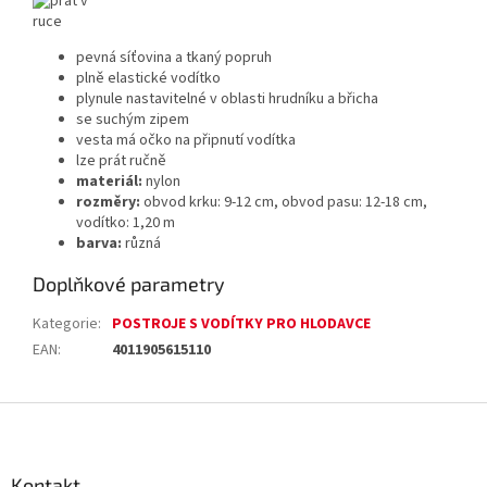
pevná síťovina a tkaný popruh
plně elastické vodítko
plynule nastavitelné v oblasti hrudníku a břicha
se suchým zipem
vesta má očko na připnutí vodítka
lze prát ručně
materiál:
nylon
rozměry:
obvod krku: 9-12 cm, obvod pasu: 12-18 cm,
vodítko: 1,20 m
barva:
různá
Doplňkové parametry
Kategorie
:
POSTROJE S VODÍTKY PRO HLODAVCE
EAN
:
4011905615110
Z
á
p
a
Kontakt