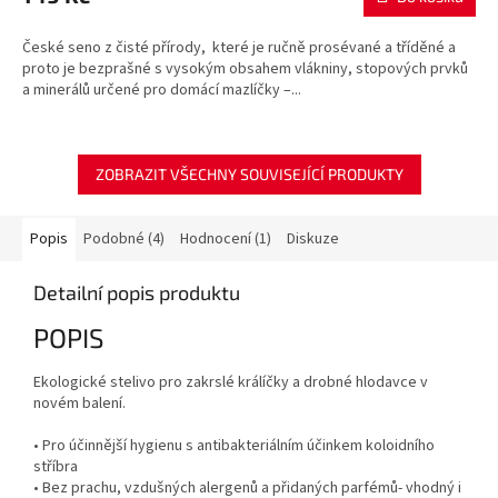
je
5,0
České seno z čisté přírody, které je ručně prosévané a tříděné a
z
proto je bezprašné s vysokým obsahem vlákniny, stopových prvků
5
a minerálů určené pro domácí mazlíčky –...
hvězdiček.
ZOBRAZIT VŠECHNY SOUVISEJÍCÍ PRODUKTY
Popis
Podobné (4)
Hodnocení (1)
Diskuze
Detailní popis produktu
POPIS
Ekologické stelivo pro zakrslé králíčky a drobné hlodavce v
novém balení.
• Pro účinnější hygienu s antibakteriálním účinkem koloidního
stříbra
• Bez prachu, vzdušných alergenů a přidaných parfémů- vhodný i