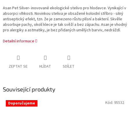
Asan Pet Silver- inovované ekologické stelivo pro hlodavce. Vynikající v
absorpci vlhkosti. Novinkou steliva je obsažené koloidní stříbro - silný
antiseptický efekt, tzn. že je zamezeno růstu plísní a bakterií. Skvěle
absorbuje pachy, okolí klece je tak svěží a bez zápachu. Asan je vhodný
pro alergiky a astmatiky, je bez přidaných umělých barviv, nedráždí.
Detailní informace
ZEPTAT SE
HLÍDAT
SDÍLET
Související produkty
Kód:
95532
Doporučujeme