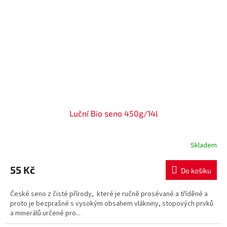
Luční Bio seno 450g/14l
Skladem
55 Kč
Do košíku
České seno z čisté přírody, které je ručně prosévané a tříděné a
proto je bezprašné s vysokým obsahem vlákniny, stopových prvků
a minerálů určené pro...