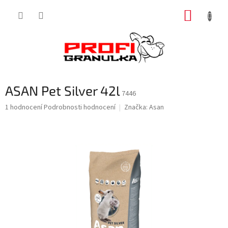
Přejít
NÁKUP
na
obsah
KOŠÍK
ASAN Pet Silver 42l
7446
Průměrné
1 hodnocení
Podrobnosti hodnocení
Značka:
Asan
hodnocení
produktu
je
5,0
z
5
hvězdiček.