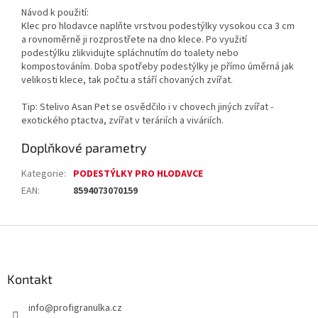
Návod k použití:
Klec pro hlodavce naplňte vrstvou podestýlky vysokou cca 3 cm
a rovnoměrně ji rozprostřete na dno klece. Po využití
podestýlku zlikvidujte spláchnutím do toalety nebo
kompostováním. Doba spotřeby podestýlky je přímo úměrná jak
velikosti klece, tak počtu a stáří chovaných zvířat.
Tip: Stelivo Asan Pet se osvědčilo i v chovech jiných zvířat -
exotického ptactva, zvířat v teráriích a viváriích.
Doplňkové parametry
Kategorie
:
PODESTÝLKY PRO HLODAVCE
EAN
:
8594073070159
Z
á
p
a
Kontakt
t
info
@
profigranulka.cz
í