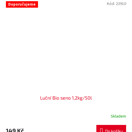
Kód:
23910
Doporučujeme
Luční Bio seno 1,2kg/50l
Skladem
Průměrné
hodnocení
produktu
149 Kč
Do košíku