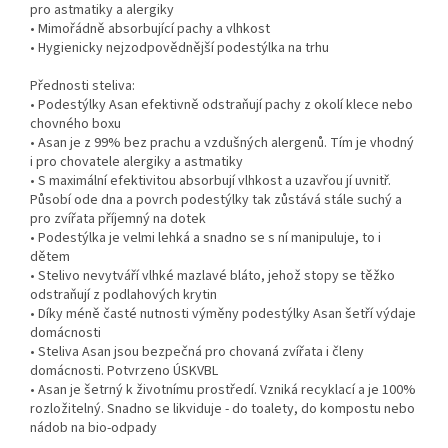
pro astmatiky a alergiky
• Mimořádně absorbující pachy a vlhkost
• Hygienicky nejzodpovědnější podestýlka na trhu
Přednosti steliva:
• Podestýlky Asan efektivně odstraňují pachy z okolí klece nebo
chovného boxu
• Asan je z 99% bez prachu a vzdušných alergenů. Tím je vhodný
i pro chovatele alergiky a astmatiky
• S maximální efektivitou absorbují vlhkost a uzavřou jí uvnitř.
Působí ode dna a povrch podestýlky tak zůstává stále suchý a
pro zvířata příjemný na dotek
• Podestýlka je velmi lehká a snadno se s ní manipuluje, to i
dětem
• Stelivo nevytváří vlhké mazlavé bláto, jehož stopy se těžko
odstraňují z podlahových krytin
• Díky méně časté nutnosti výměny podestýlky Asan šetří výdaje
domácnosti
• Steliva Asan jsou bezpečná pro chovaná zvířata i členy
domácnosti. Potvrzeno ÚSKVBL
• Asan je šetrný k životnímu prostředí. Vzniká recyklací a je 100%
rozložitelný. Snadno se likviduje - do toalety, do kompostu nebo
nádob na bio-odpady