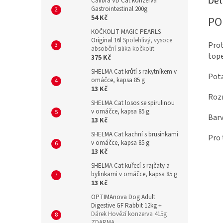
Det
Calibra VD Cat konzerva
Gastrointestinal 200g
54 Kč
PO
KOČKOLIT MAGIC PEARLS
Original 16l
Spolehlivý, vysoce
Prot
absobční silika kočkolit
tope
375 Kč
SHELMA Cat krůtí s rakytníkem v
Pota
omáčce, kapsa 85 g
13 Kč
Roz
SHELMA Cat losos se spirulinou
v omáčce, kapsa 85 g
Barv
13 Kč
SHELMA Cat kachní s brusinkami
Pro 
v omáčce, kapsa 85 g
13 Kč
SHELMA Cat kuřecí s rajčaty a
bylinkami v omáčce, kapsa 85 g
13 Kč
OPTIMAnova Dog Adult
Digestive GF Rabbit 12kg
+
Dárek Hovězí konzerva 415g
ZDARMA