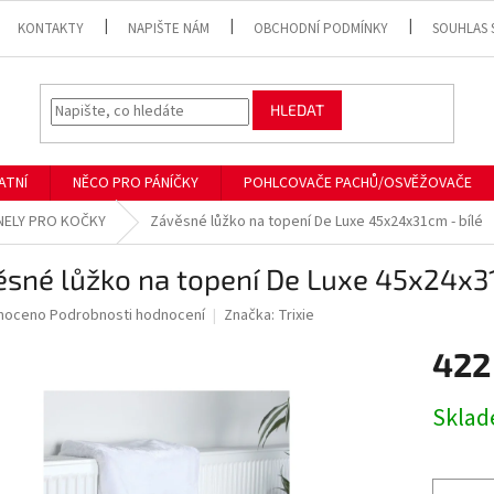
KONTAKTY
NAPIŠTE NÁM
OBCHODNÍ PODMÍNKY
SOUHLAS 
HLEDAT
ATNÍ
NĚCO PRO PÁNÍČKY
POHLCOVAČE PACHŮ/OSVĚŽOVAČE
UNELY PRO KOČKY
Závěsné lůžko na topení De Luxe 45x24x31cm - bílé
sné lůžko na topení De Luxe 45x24x31
né
noceno
Podrobnosti hodnocení
Značka:
Trixie
ní
422
u
Měrná
Skla
cena:
ek.