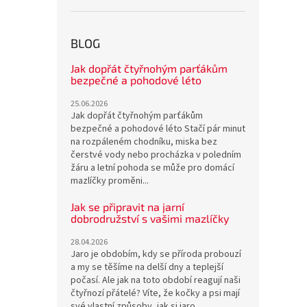
BLOG
Jak dopřát čtyřnohým parťákům
bezpečné a pohodové léto
25.06.2026
Jak dopřát čtyřnohým parťákům
bezpečné a pohodové léto Stačí pár minut
na rozpáleném chodníku, miska bez
čerstvé vody nebo procházka v poledním
žáru a letní pohoda se může pro domácí
mazlíčky proměni...
Jak se připravit na jarní
dobrodružství s vašimi mazlíčky
28.04.2026
Jaro je obdobím, kdy se příroda probouzí
a my se těšíme na delší dny a teplejší
počasí. Ale jak na toto období reagují naši
čtyřnozí přátelé? Víte, že kočky a psi mají
své vlastní způsoby, jak si jaro...