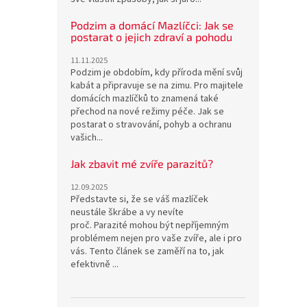
Podzim a domácí Mazlíčci: Jak se
postarat o jejich zdraví a pohodu
11.11.2025
Podzim je obdobím, kdy příroda mění svůj
kabát a připravuje se na zimu. Pro majitele
domácích mazlíčků to znamená také
přechod na nové režimy péče. Jak se
postarat o stravování, pohyb a ochranu
vašich...
Jak zbavit mé zvíře parazitů?
12.09.2025
Představte si, že se váš mazlíček
neustále škrábe a vy nevíte
proč. Parazité mohou být nepříjemným
problémem nejen pro vaše zvíře, ale i pro
vás. Tento článek se zaměří na to, jak
efektivně ...