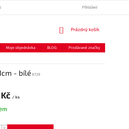
SE ZPRACOVÁNÍM OSOBNÍCH ÚDAJŮ
REKLAMAČNÍ ŘÁD
Přihlášení
SPOLEČNĚ P
NÁKUPNÍ
Prázdný košík
KOŠÍK
Moje objednávka
BLOG
Prodávané značky
Hodnocen
cm - bílé
6729
 Kč
/ ks
dem