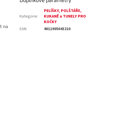
Doplňkové parametry
PELÍŠKY, POLŠTÁŘE,
Kategorie
:
KUKANĚ a TUNELY PRO
KOČKY
it na
EAN
:
4011905043210