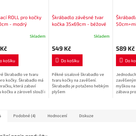
ací ROLL pro kočky
Škrábadlo závěsné tvar
Škrábadl
0cm - modrý
kočka 35x69cm - béžové
50cm+mí
na podes
Skladem
Skladem
 Kč
549 Kč
589 Kč
o košíku
Do košíku
Do ko
vé škrabadlo ve tvaru
Pěkné sisalové škrabadlo ve
Jednoduch
pro kočky. Škrabadlo má
tvaru kočky na zavěšení.
zavěšeným
 hračku, která zabaví
Škrabadlo je potaženo hebkým
myškou na 
 kočku a zároveň slouží i
plyšem
zábava pro
krýš
dlouhé chv
s
Podobné (4)
Hodnocení
Diskuze