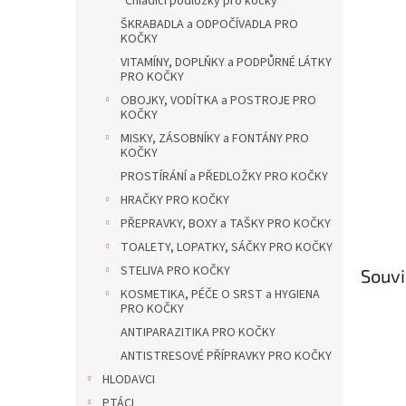
Chladící podložky pro kočky
a
n
ŠKRABADLA a ODPOČÍVADLA PRO
KOČKY
e
l
VITAMÍNY, DOPLŇKY a PODPŮRNÉ LÁTKY
PRO KOČKY
OBOJKY, VODÍTKA a POSTROJE PRO
KOČKY
MISKY, ZÁSOBNÍKY a FONTÁNY PRO
KOČKY
PROSTÍRÁNÍ a PŘEDLOŽKY PRO KOČKY
HRAČKY PRO KOČKY
PŘEPRAVKY, BOXY a TAŠKY PRO KOČKY
TOALETY, LOPATKY, SÁČKY PRO KOČKY
STELIVA PRO KOČKY
Souvi
KOSMETIKA, PÉČE O SRST a HYGIENA
PRO KOČKY
ANTIPARAZITIKA PRO KOČKY
ANTISTRESOVÉ PŘÍPRAVKY PRO KOČKY
HLODAVCI
PTÁCI