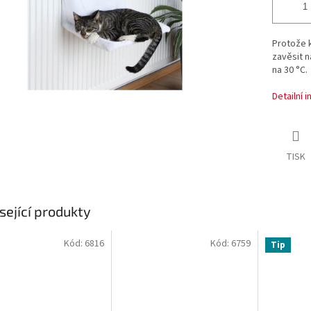
Protože k
zavěsit n
na 30 °C.
Detailní 
TISK
sející produkty
Kód:
6816
Kód:
6759
Tip