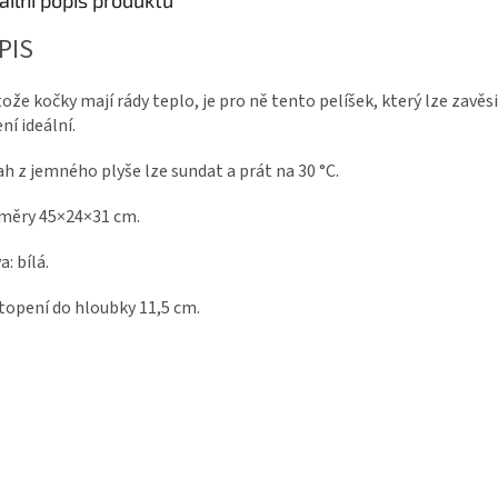
ailní popis produktu
PIS
ože kočky mají rády teplo, je pro ně tento pelíšek, který lze zavěs
ní ideální.
h z jemného plyše lze sundat a prát na 30 °C.
měry 45×24×31 cm.
a: bílá.
topení do hloubky 11,5 cm.