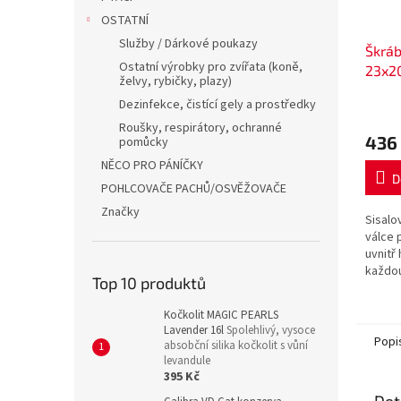
OSTATNÍ
Služby / Dárkové poukazy
Škráb
Ostatní výrobky pro zvířata (koně,
23x2
želvy, rybičky, plazy)
Dezinfekce, čistící gely a prostředky
Roušky, respirátory, ochranné
436
pomůcky
NĚCO PRO PÁNÍČKY
D
POHLCOVAČE PACHŮ/OSVĚŽOVAČE
Značky
Sisalo
válce 
uvnitř
každou
Top 10 produktů
jako s
Kočkolit MAGIC PEARLS
Lavender 16l
Spolehlivý, vysoce
Popi
absobční silika kočkolit s vůní
levandule
395 Kč