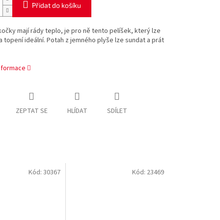
Přidat do košíku
očky mají rády teplo, je pro ně tento pelíšek, který lze
a topení ideální. Potah z jemného plyše lze sundat a prát
informace
ZEPTAT SE
HLÍDAT
SDÍLET
Kód:
30367
Kód:
23469