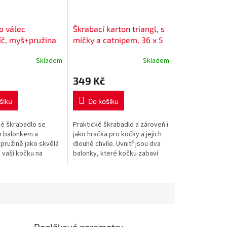
o válec
Škrabací karton triangl, s
č, myš+pružina
míčky a catnipem, 36 x 5
tě 40x30c
x 36/36 cm
Skladem
Skladem
349 Kč
šíku
Do košíku
é škrabadlo se
Praktické škrabadlo a zároveň i
 balonkem a
jako hračka pro kočky a jejich
pružině jako skvělá
dlouhé chvíle. Uvnitř jsou dva
 vaší kočku na
balonky, které kočku zabaví
íle