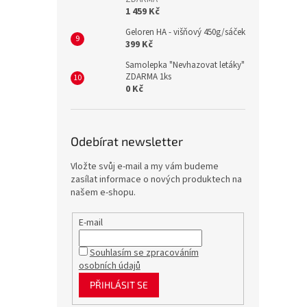
1 459 Kč
Geloren HA - višňový 450g/sáček
399 Kč
Samolepka "Nevhazovat letáky"
ZDARMA 1ks
0 Kč
Odebírat newsletter
Vložte svůj e-mail a my vám budeme
zasílat informace o nových produktech na
našem e-shopu.
E-mail
Souhlasím se zpracováním
osobních údajů
PŘIHLÁSIT SE