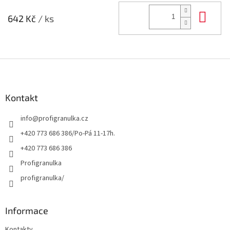
Do 
642 Kč
/ ks
Z
á
p
a
Kontakt
t
info
@
profigranulka.cz
í
+420 773 686 386/Po-Pá 11-17h.
+420 773 686 386
Profigranulka
profigranulka/
Informace
Kontakty