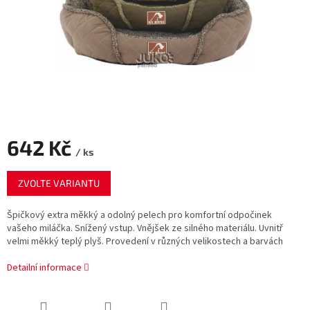
642 Kč
/ ks
Měrná
ZVOLTE VARIANTU
cena:
Špičkový extra měkký a odolný pelech pro komfortní odpočinek
vašeho miláčka. Snížený vstup. Vnějšek ze silného materiálu. Uvnitř
velmi měkký teplý plyš. Provedení v různých velikostech a barvách
Detailní informace