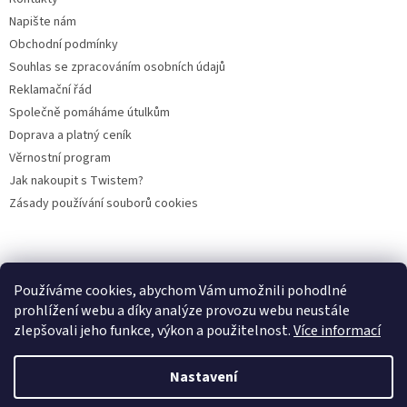
Napište nám
Obchodní podmínky
Souhlas se zpracováním osobních údajů
Reklamační řád
Společně pomáháme útulkům
Doprava a platný ceník
Věrnostní program
Jak nakoupit s Twistem?
Zásady používání souborů cookies
Plemena koček
Plemena psů
Hlodavci
Ptáci
KAMENNÝ OBCHOD
Používáme cookies, abychom Vám umožnili pohodlné
prohlížení webu a díky analýze provozu webu neustále
zlepšovali jeho funkce, výkon a použitelnost.
Více informací
Vytvořil Shoptet
Nastavení