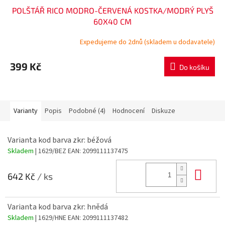
POLŠTÁŘ RICO MODRO-ČERVENÁ KOSTKA/MODRÝ PLYŠ
60X40 CM
Expedujeme do 2dnů (skladem u dodavatele)
399 Kč
Do košíku
Varianty
Popis
Podobné (4)
Hodnocení
Diskuze
Varianta kod barva zkr: béžová
Skladem
| 1629/BEZ
EAN:
2099111137475
Do 
642 Kč
/ ks
Varianta kod barva zkr: hnědá
Skladem
| 1629/HNE
EAN:
2099111137482