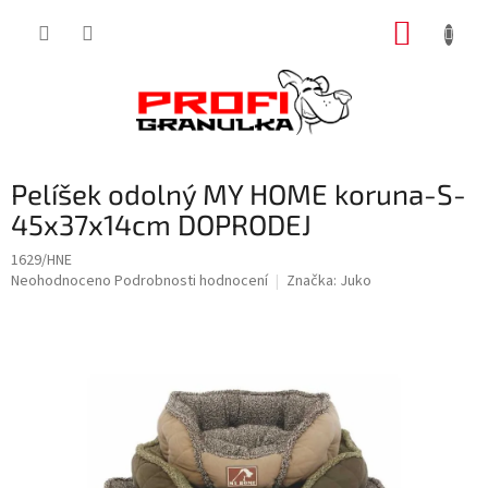
Přejít
NÁKUP
na
obsah
KOŠÍK
Pelíšek odolný MY HOME koruna-S-
45x37x14cm DOPRODEJ
1629/HNE
Průměrné
Neohodnoceno
Podrobnosti hodnocení
Značka:
Juko
hodnocení
produktu
je
0,0
z
5
hvězdiček.