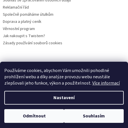
Souhlas se zpracováním osobních údajů
Reklamační řád
Společně pomáháme útulkům
Doprava a platný ceník
Věrnostní program
Jak nakoupit s Twistem?
Zásady používání souborů cookies
Plemena koček
Plemena psů
Hlodavci
Ptáci
KAMENNÝ OBCHOD
Používáme cookies, abychom Vám umožnili pohodlné
prohlížení webu a díky analýze provozu webu neustále
zlepšovali jeho funkce, výkon a použitelnost.
Více informací
Vytvořil Shoptet
Nastavení
Copyright 2026
PROFIGRANULKA
. Všechna práva vyhrazena.
Odmítnout
Souhlasím
Upravit nastavení cookies