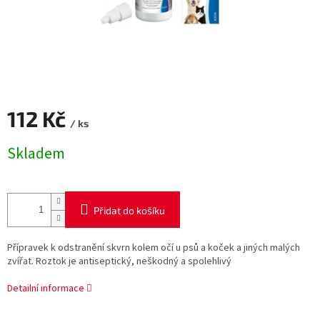
112 Kč
/ ks
Měrná
Skladem
cena:
Přidat do košíku
Přípravek k odstranění skvrn kolem očí u psů a koček a jiných malých
zvířat. Roztok je antiseptický, neškodný a spolehlivý
Detailní informace