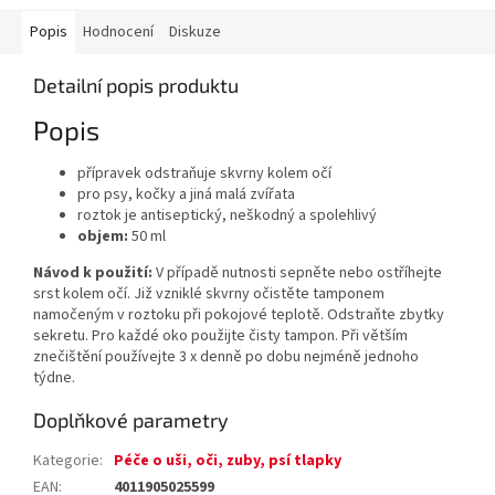
Popis
Hodnocení
Diskuze
Detailní popis produktu
Popis
přípravek odstraňuje skvrny kolem očí
pro psy, kočky a jiná malá zvířata
roztok je antiseptický, neškodný a spolehlivý
objem:
50 ml
Návod k použití:
V případě nutnosti sepněte nebo ostříhejte
srst kolem očí. Již vzniklé skvrny očistěte tamponem
namočeným v roztoku při pokojové teplotě. Odstraňte zbytky
sekretu. Pro každé oko použijte čisty tampon. Při větším
znečištění používejte 3 x denně po dobu nejméně jednoho
týdne.
Doplňkové parametry
Kategorie
:
Péče o uši, oči, zuby, psí tlapky
EAN
:
4011905025599