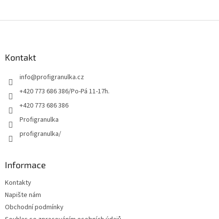
Z
á
p
a
Kontakt
t
info
@
profigranulka.cz
í
+420 773 686 386/Po-Pá 11-17h.
+420 773 686 386
Profigranulka
profigranulka/
Informace
Kontakty
Napište nám
Obchodní podmínky