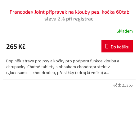
Francodex Joint přípravek na klouby pes, kočka 60tab
sleva 2% při registraci
Skladem
265 Kč
Do košíku
Doplněk stravy pro psy a kočky pro podporu funkce kloubu a
chrupavky. Chutné tablety s obsahem chondroprotektiv
(glucosamin a chondroitin), přesličky (zdroj křemíku) a...
Kód:
21365