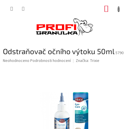
Přejít
NÁKUP
na
obsah
KOŠÍK
Odstraňovač očního výtoku 50ml
5790
Průměrné
Neohodnoceno
Podrobnosti hodnocení
Značka:
Trixie
hodnocení
produktu
je
0,0
z
5
hvězdiček.