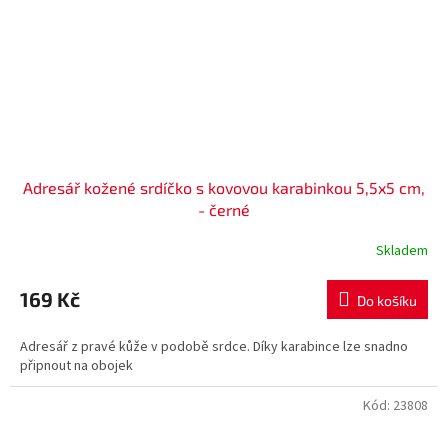
Adresář kožené srdíčko s kovovou karabinkou 5,5x5 cm,
- černé
Skladem
169 Kč
Do košíku
Adresář z pravé kůže v podobě srdce. Díky karabince lze snadno
připnout na obojek
Kód:
23808