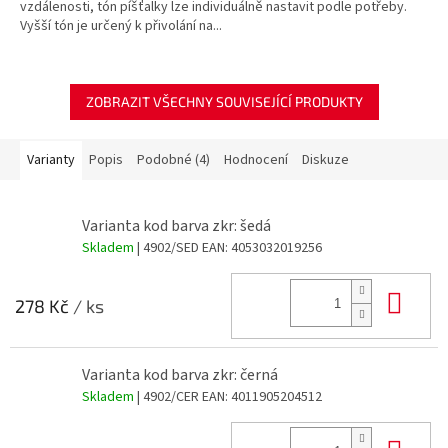
vzdálenosti, tón píšťalky lze individuálně nastavit podle potřeby.
Vyšší tón je určený k přivolání na...
ZOBRAZIT VŠECHNY SOUVISEJÍCÍ PRODUKTY
Varianty
Popis
Podobné (4)
Hodnocení
Diskuze
Varianta kod barva zkr: šedá
Skladem
| 4902/SED
EAN:
4053032019256
Do 
278 Kč
/ ks
Varianta kod barva zkr: černá
Skladem
| 4902/CER
EAN:
4011905204512