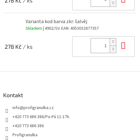
278 Kč
/ ks
Varianta kod barva zkr: šalvěj
Skladem
| 4902/SV.
EAN:
4053032677357
Do 
278 Kč
/ ks
Z
á
p
a
Kontakt
t
info
@
profigranulka.cz
í
+420 773 686 386/Po-Pá 11-17h.
+420 773 686 386
Profigranulka