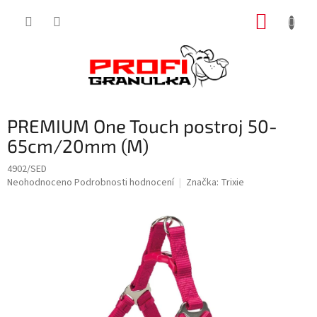
Přejít
NÁKUP
na
obsah
KOŠÍK
PREMIUM One Touch postroj 50-
65cm/20mm (M)
4902/SED
Průměrné
Neohodnoceno
Podrobnosti hodnocení
Značka:
Trixie
hodnocení
produktu
je
0,0
z
5
hvězdiček.