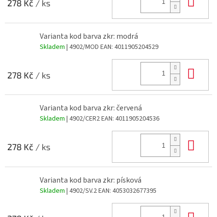
Do 
278 Kč
/ ks
Varianta kod barva zkr: modrá
Skladem
| 4902/MOD
EAN:
4011905204529
Do 
278 Kč
/ ks
Varianta kod barva zkr: červená
Skladem
| 4902/CER2
EAN:
4011905204536
Do 
278 Kč
/ ks
Varianta kod barva zkr: písková
Skladem
| 4902/SV.2
EAN:
4053032677395
Do 