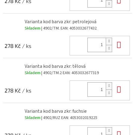
278 Kč
/ ks
Varianta kod barva zkr: petrolejová
Skladem
| 4902/TM.
EAN:
4053032677432
Do 
278 Kč
/ ks
Varianta kod barva zkr: tělová
Skladem
| 4902/TM.2
EAN:
4053032677319
Do 
278 Kč
/ ks
Varianta kod barva zkr: fuchsie
Skladem
| 4902/RUZ
EAN:
4053032019225
Do 