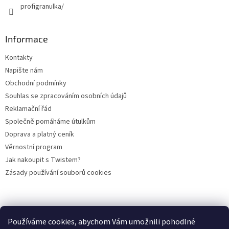
profigranulka/
Informace
Kontakty
Napište nám
Obchodní podmínky
Souhlas se zpracováním osobních údajů
Reklamační řád
Společně pomáháme útulkům
Doprava a platný ceník
Věrnostní program
Jak nakoupit s Twistem?
Zásady používání souborů cookies
Plemena koček
Plemena psů
Hlodavci
Ptáci
KAMENNÝ OBCHOD
Používáme cookies, abychom Vám umožnili pohodlné