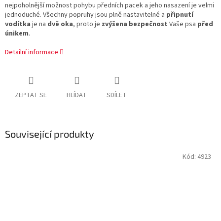
nejpoholnější možnost pohybu předních pacek a jeho nasazení je velmi
jednoduché. Všechny popruhy jsou plně nastavitelné a
připnutí
vodítka
je na
dvě oka
, proto je
zvýšena bezpečnost
Vaše psa
před
únikem
.
Detailní informace
ZEPTAT SE
HLÍDAT
SDÍLET
Související produkty
Kód:
4923