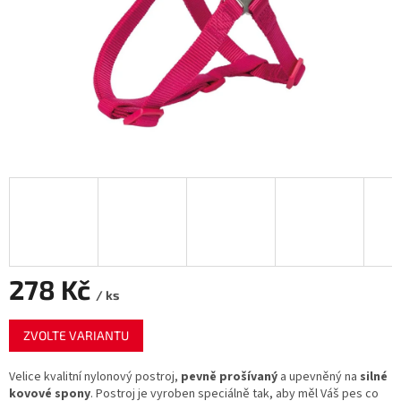
278 Kč
/ ks
Měrná
ZVOLTE VARIANTU
cena:
Velice kvalitní nylonový postroj,
pevně prošívaný
a upevněný na
silné
kovové spony
. Postroj je vyroben speciálně tak, aby měl Váš pes co