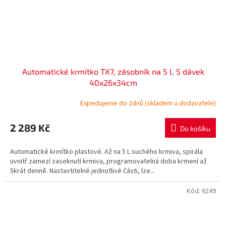
Automatické krmítko TX7, zásobník na 5 l, 5 dávek
40x26x34cm
Expedujeme do 2dnů (skladem u dodavatele)
2 289 Kč
Do košíku
Automatické krmítko plastové. Až na 5 L suchého krmiva, spirála
uvnitř zamezí zaseknutí krmiva, programovatelná doba krmení až
5krát denně. Nastavtitelné jednotlivé části, lze...
Kód:
6249