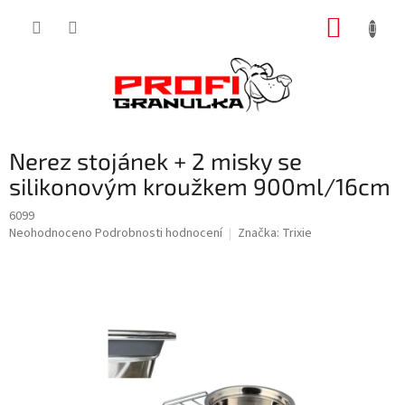
Přejít
NÁKUP
na
obsah
KOŠÍK
Nerez stojánek + 2 misky se
silikonovým kroužkem 900ml/16cm
6099
Průměrné
Neohodnoceno
Podrobnosti hodnocení
Značka:
Trixie
hodnocení
produktu
je
0,0
z
5
hvězdiček.