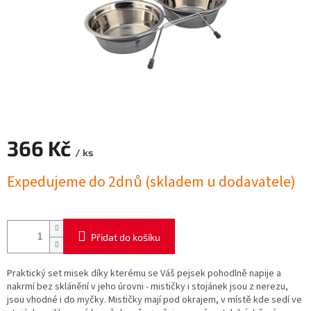
366 Kč
/ ks
Měrná
Expedujeme do 2dnů (skladem u dodavatele)
cena:
Přidat do košíku
Praktický set misek díky kterému se Váš pejsek pohodlně napije a
nakrmí bez sklánění v jeho úrovni - mističky i stojánek jsou z nerezu,
jsou vhodné i do myčky. Mističky mají pod okrajem, v místě kde sedí ve