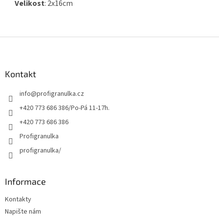
Velikost
: 2x16cm
Z
á
p
a
Kontakt
t
info
@
profigranulka.cz
í
+420 773 686 386/Po-Pá 11-17h.
+420 773 686 386
Profigranulka
profigranulka/
Informace
Kontakty
Napište nám