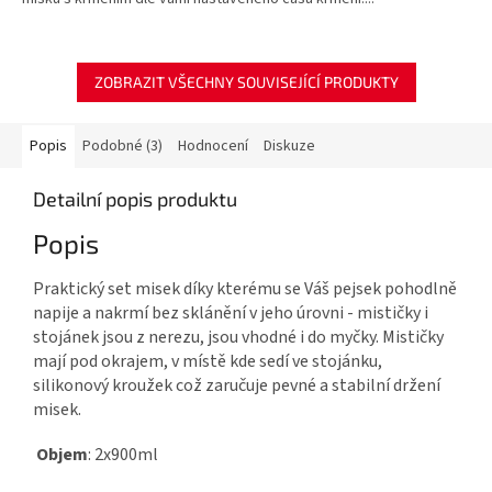
ZOBRAZIT VŠECHNY SOUVISEJÍCÍ PRODUKTY
Popis
Podobné (3)
Hodnocení
Diskuze
Detailní popis produktu
Popis
Praktický set misek díky kterému se Váš pejsek pohodlně
napije a nakrmí bez sklánění v jeho úrovni - mističky i
stojánek jsou z nerezu, jsou vhodné i do myčky. Mističky
mají pod okrajem, v místě kde sedí ve stojánku,
silikonový kroužek což zaručuje pevné a stabilní držení
misek.
Objem
: 2x900ml