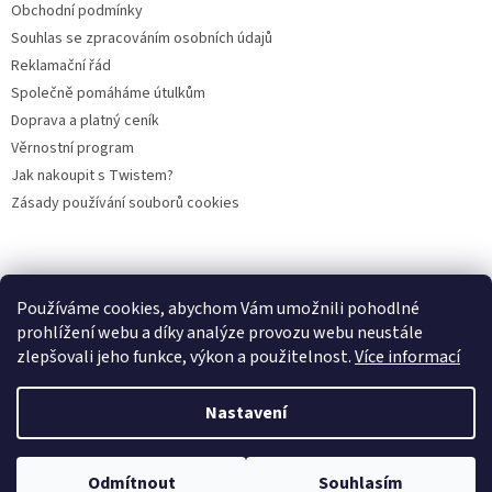
Obchodní podmínky
Souhlas se zpracováním osobních údajů
Reklamační řád
Společně pomáháme útulkům
Doprava a platný ceník
Věrnostní program
Jak nakoupit s Twistem?
Zásady používání souborů cookies
Plemena koček
Plemena psů
Hlodavci
Ptáci
KAMENNÝ OBCHOD
Používáme cookies, abychom Vám umožnili pohodlné
prohlížení webu a díky analýze provozu webu neustále
zlepšovali jeho funkce, výkon a použitelnost.
Více informací
Vytvořil Shoptet
Nastavení
Copyright 2026
PROFIGRANULKA
. Všechna práva vyhrazena.
Odmítnout
Souhlasím
Upravit nastavení cookies