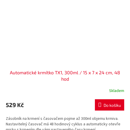
Automatické krmítko TX1, 300ml / 15 x 7 x 24 cm, 48
hod
Skladem
529 Kč
Do košíku
Zásobník na krmení s časovačem pojme až 300ml objemu krmiva.
Nastavitelný časovač má 48 hodinový cyklus a automaticky otevře
misku s krmením dle vámi nastaveného času krmení....