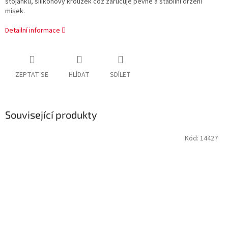
stojánku, silikonový kroužek což zaručuje pevné a stabilní držení
misek.
Detailní informace
ZEPTAT SE
HLÍDAT
SDÍLET
Související produkty
Kód:
14427