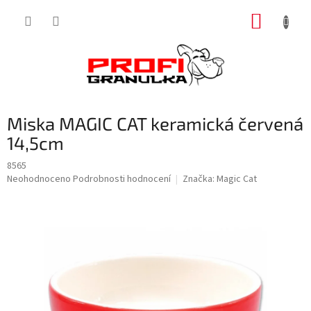
Přejít
NÁKUP
na
obsah
KOŠÍK
Miska MAGIC CAT keramická červená
14,5cm
8565
Průměrné
Neohodnoceno
Podrobnosti hodnocení
Značka:
Magic Cat
hodnocení
produktu
je
0,0
z
5
hvězdiček.