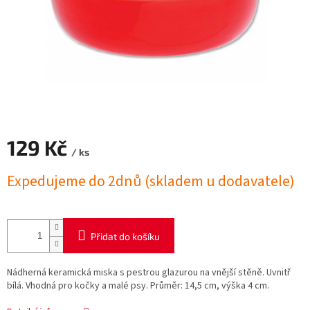
129 Kč
/ ks
Měrná
Expedujeme do 2dnů (skladem u dodavatele)
cena:
Přidat do košíku
Nádherná keramická miska s pestrou glazurou na vnější stěně. Uvnitř
bílá. Vhodná pro kočky a malé psy. Průměr: 14,5 cm, výška 4 cm.