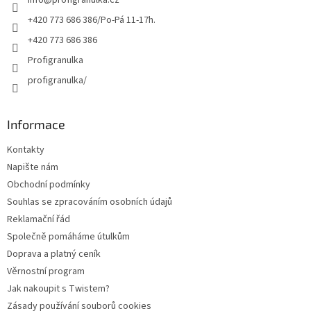
info
@
profigranulka.cz
í
+420 773 686 386/Po-Pá 11-17h.
+420 773 686 386
Profigranulka
profigranulka/
Informace
Kontakty
Napište nám
Obchodní podmínky
Souhlas se zpracováním osobních údajů
Reklamační řád
Společně pomáháme útulkům
Doprava a platný ceník
Věrnostní program
Jak nakoupit s Twistem?
Zásady používání souborů cookies