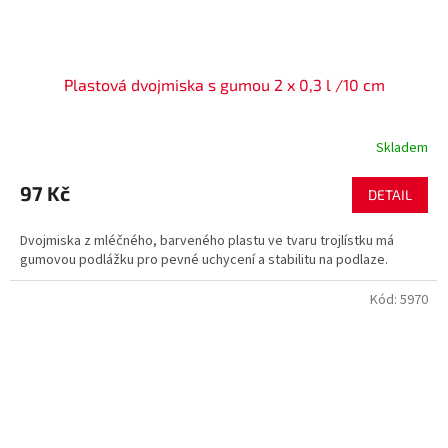
Plastová dvojmiska s gumou 2 x 0,3 l /10 cm
Skladem
97 Kč
DETAIL
Dvojmiska z mléčného, barveného plastu ve tvaru trojlístku má
gumovou podlážku pro pevné uchycení a stabilitu na podlaze.
Kód:
5970