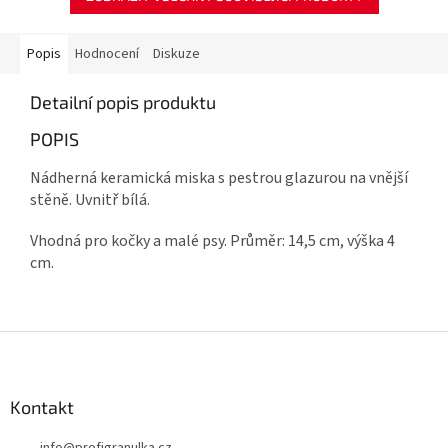
Popis
Hodnocení
Diskuze
Detailní popis produktu
POPIS
Nádherná keramická miska s pestrou glazurou na vnější
stěně. Uvnitř bílá.
Vhodná pro kočky a malé psy. Průměr: 14,5 cm, výška 4
cm.
Z
á
p
a
Kontakt
t