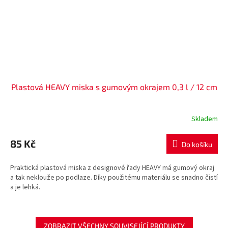
Plastová HEAVY miska s gumovým okrajem 0,3 l / 12 cm
Skladem
85 Kč
Do košíku
Praktická plastová miska z designové řady HEAVY má gumový okraj
a tak neklouže po podlaze. Díky použitému materiálu se snadno čistí
a je lehká.
ZOBRAZIT VŠECHNY SOUVISEJÍCÍ PRODUKTY