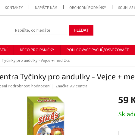
KONTAKTY
NAPIŠTE NÁM
OBCHODNÍ PODMÍNKY
SOUHLAS 
HLEDAT
ATNÍ
NĚCO PRO PÁNÍČKY
POHLCOVAČE PACHŮ/OSVĚŽOVAČE
 Tyčinky pro andulky - Vejce + med 2ks
entra Tyčinky pro andulky - Vejce + m
né
cení
Podrobnosti hodnocení
Značka:
Avicentra
ní
59 
u
Měrná
Skla
cena:
ek.