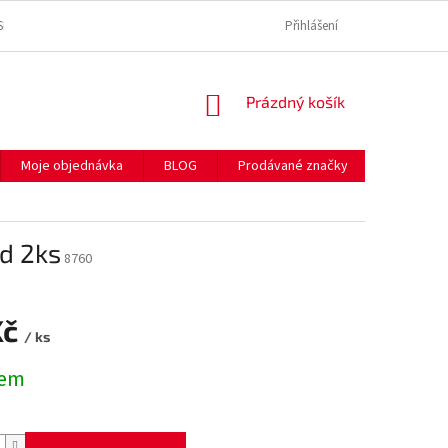
SE ZPRACOVÁNÍM OSOBNÍCH ÚDAJŮ
REKLAMAČNÍ ŘÁD
Přihlášení
SPOLEČNĚ P
NÁKUPNÍ
Prázdný košík
KOŠÍK
Moje objednávka
BLOG
Prodávané značky
Hodnocen
ed 2ks
8760
Kč
/ ks
dem