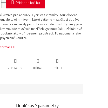
Přidat do košíku
 krmivo pro andulky. Tyčinky s vitamíny jsou výbornou
ou, ale také krmivem, které Vašemu mazlíčkovi dodává
vitamíny a minerály pro zdravý a vitální život. Tyčinky jsou
 krmivo, kde musí Váš mazlíček vyvinout úsilí k získání své
podobně jako v přirozeném prostředí. To napomáhá jeho
 psychické kondici.
informace
ZEPTAT SE
HLÍDAT
SDÍLET
Doplňkové parametry