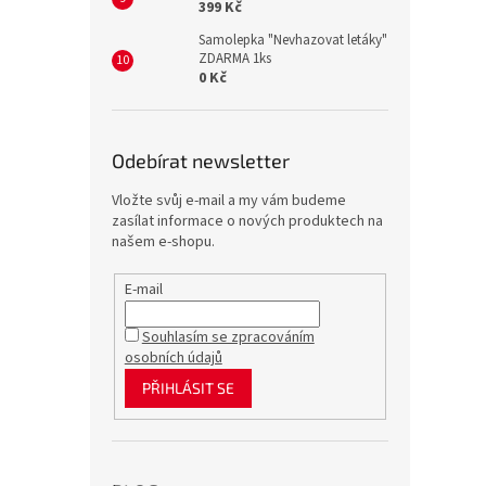
399 Kč
Samolepka "Nevhazovat letáky"
ZDARMA 1ks
0 Kč
Odebírat newsletter
Vložte svůj e-mail a my vám budeme
zasílat informace o nových produktech na
našem e-shopu.
E-mail
Souhlasím se zpracováním
osobních údajů
PŘIHLÁSIT SE