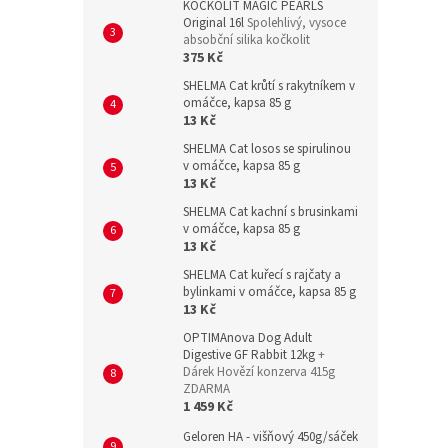
KOČKOLIT MAGIC PEARLS
Original 16l
Spolehlivý, vysoce
absobční silika kočkolit
375 Kč
SHELMA Cat krůtí s rakytníkem v
omáčce, kapsa 85 g
13 Kč
SHELMA Cat losos se spirulinou
v omáčce, kapsa 85 g
13 Kč
SHELMA Cat kachní s brusinkami
v omáčce, kapsa 85 g
13 Kč
SHELMA Cat kuřecí s rajčaty a
bylinkami v omáčce, kapsa 85 g
13 Kč
OPTIMAnova Dog Adult
Digestive GF Rabbit 12kg
+
Dárek Hovězí konzerva 415g
ZDARMA
1 459 Kč
Geloren HA - višňový 450g/sáček