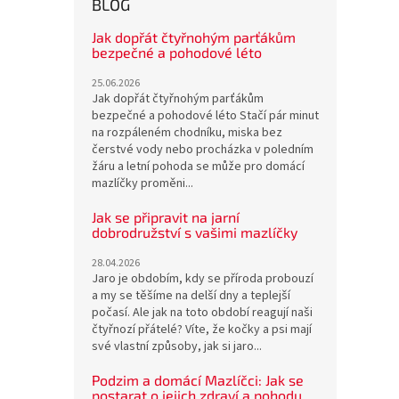
BLOG
Jak dopřát čtyřnohým parťákům
bezpečné a pohodové léto
25.06.2026
Jak dopřát čtyřnohým parťákům
bezpečné a pohodové léto Stačí pár minut
na rozpáleném chodníku, miska bez
čerstvé vody nebo procházka v poledním
žáru a letní pohoda se může pro domácí
mazlíčky proměni...
Jak se připravit na jarní
dobrodružství s vašimi mazlíčky
28.04.2026
Jaro je obdobím, kdy se příroda probouzí
a my se těšíme na delší dny a teplejší
počasí. Ale jak na toto období reagují naši
čtyřnozí přátelé? Víte, že kočky a psi mají
své vlastní způsoby, jak si jaro...
Podzim a domácí Mazlíčci: Jak se
postarat o jejich zdraví a pohodu