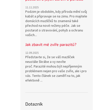
11.11.2025
Podzim je obdobím, kdy příroda mění svůj
kabát a připravuje se na zimu. Pro majitele
domácích mazlíčků to znamená také
přechod na nové režimy péče. Jak se
postarat o stravování, pohyb a ochranu
vašich...
Jak zbavit mé zvíře parazitů?
12.09.2025
Představte si, že se váš mazlíček
neustále škrábe a vy nevíte
proč. Parazité mohou být nepříjemným
problémem nejen pro vaše zvíře, ale i pro
vás. Tento článek se zaměří na to, jak
efektivně ...
Dotazník