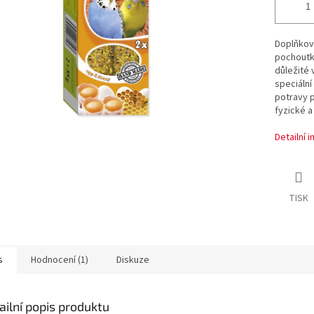
Doplňkové
pochoutk
důležité 
speciální
potravy 
fyzické a
Detailní 
TISK
s
Hodnocení (1)
Diskuze
ailní popis produktu