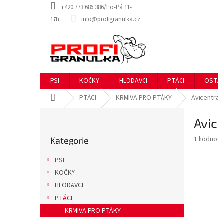
Přejít
+420 773 686 386/Po-Pá 11-
na
17h.
info@profigranulka.cz
obsah
PSI
KOČKY
HLODAVCI
PTÁCI
OST
Domů
PTÁCI
KRMIVA PRO PTÁKY
Avicentra
P
Avic
o
Přeskočit
s
Průměr
1 hodno
Kategorie
kategorie
t
hodnoce
r
produkt
PSI
a
je
KOČKY
5,0
n
z
HLODAVCI
n
5
í
PTÁCI
hvězdič
p
KRMIVA PRO PTÁKY