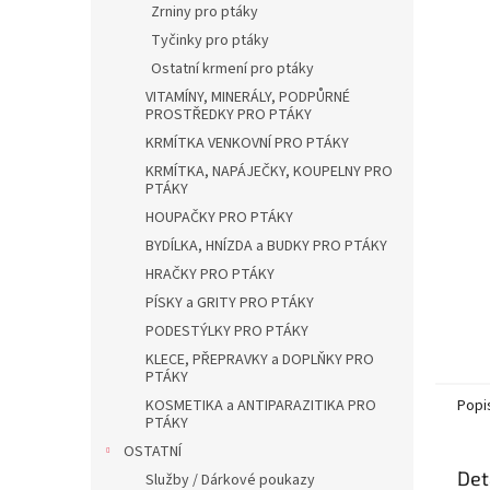
a
Zrniny pro ptáky
n
Tyčinky pro ptáky
e
Ostatní krmení pro ptáky
l
VITAMÍNY, MINERÁLY, PODPŮRNÉ
PROSTŘEDKY PRO PTÁKY
KRMÍTKA VENKOVNÍ PRO PTÁKY
KRMÍTKA, NAPÁJEČKY, KOUPELNY PRO
PTÁKY
HOUPAČKY PRO PTÁKY
BYDÍLKA, HNÍZDA a BUDKY PRO PTÁKY
HRAČKY PRO PTÁKY
PÍSKY a GRITY PRO PTÁKY
PODESTÝLKY PRO PTÁKY
KLECE, PŘEPRAVKY a DOPLŇKY PRO
PTÁKY
KOSMETIKA a ANTIPARAZITIKA PRO
Popi
PTÁKY
OSTATNÍ
Det
Služby / Dárkové poukazy