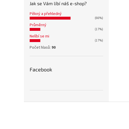
Jak se Vám líbí náš e-shop?
Pěkný a přehledný
(66%)
Průměrný
(17%)
Nelíbí se mi
(17%)
Počet hlasů:
90
Facebook
Z
á
p
a