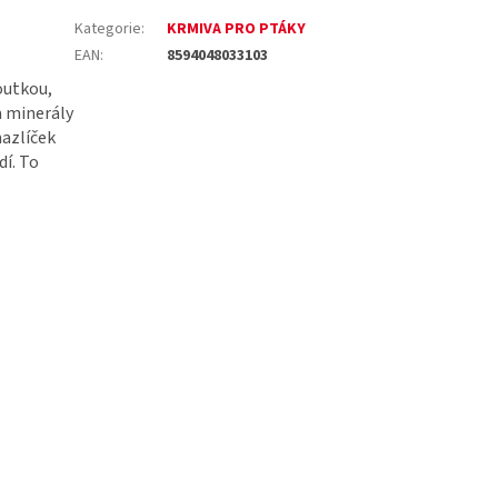
Kategorie
:
KRMIVA PRO PTÁKY
EAN
:
8594048033103
outkou,
a minerály
mazlíček
dí. To