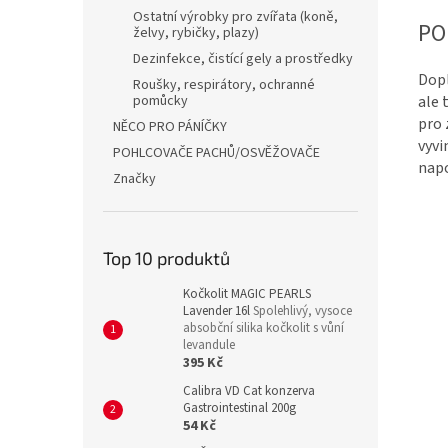
Ostatní výrobky pro zvířata (koně,
PO
želvy, rybičky, plazy)
Dezinfekce, čistící gely a prostředky
Dopl
Roušky, respirátory, ochranné
pomůcky
ale 
pro 
NĚCO PRO PÁNÍČKY
vyvi
POHLCOVAČE PACHŮ/OSVĚŽOVAČE
napo
Značky
Top 10 produktů
Kočkolit MAGIC PEARLS
Lavender 16l
Spolehlivý, vysoce
absobční silika kočkolit s vůní
levandule
395 Kč
Calibra VD Cat konzerva
Gastrointestinal 200g
54 Kč