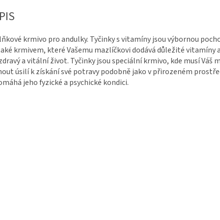
PIS
ňkové krmivo pro andulky. Tyčinky s vitamíny jsou výbornou poch
také krmivem, které Vašemu mazlíčkovi dodává důležité vitamíny 
zdravý a vitální život. Tyčinky jsou speciální krmivo, kde musí Váš 
nout úsilí k získání své potravy podobně jako v přirozeném prostře
máhá jeho fyzické a psychické kondici.