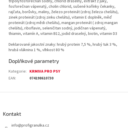
tripolyfosforečnan sodný, chlorid draselný, extrakt z juky,
fosforečnan vápenatý, cholin chlorid, sušené kořínky čekanky,
rajčata, borůvky, maliny, železo proteinát (zdroj železa chelátu),
zinek proteinát (zdroj zinku chelátu), vitamin E doplněk, měď
proteinát (zdroj mědi chelátu), mangan proteinát ( zdroj mangan
chelátu), riboflavin, seleničitan sodný, jodičnan vápenatý,
thiamin, vitamín A, vitamin B12, jodid draselný, biotin, vitamin D3
Deklarované jakostní znaky: hrubý protein 7,5 %, hrubý tuk 3 %,
hrubá vláknina 1 %, vlhkost 80 %
Doplňkové parametry
Kategorie
:
KRMIVA PRO PSY
EAN
:
074198610730
Z
á
p
a
Kontakt
t
info
@
profigranulka.cz
í