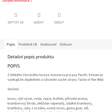
Detailní informace
ZEPTAT SE
HLÍDAT
SDÍLET
Popis
Podobné (4)
Hodnocení
Diskuze
Detailní popis produktu
POPIS
Z lehkého čerstvého lososa. Konzerva pro psy Pacific Stream je
vynikajícím doplněním a oživením suché stravy Taste of the Wild.
Složení:
losos, rybí vývar, voda, vejce, hrášek, přírodní aroma,
bramborový škrob, uhličitan vápenatý, sladké brambory,
brambory, ryby z oceánu, uzený losos, guma guar, sůl,