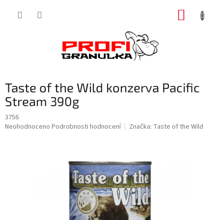
Přejít
NÁKUP
na
obsah
KOŠÍK
Taste of the Wild konzerva Pacific
Stream 390g
3756
Průměrné
Neohodnoceno
Podrobnosti hodnocení
Značka:
Taste of the Wild
hodnocení
produktu
je
0,0
z
5
hvězdiček.