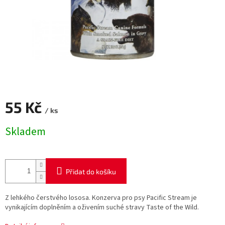
55 Kč
/ ks
Měrná
Skladem
cena:
Přidat do košíku
Z lehkého čerstvého lososa. Konzerva pro psy Pacific Stream je
vynikajícím doplněním a oživením suché stravy Taste of the Wild.