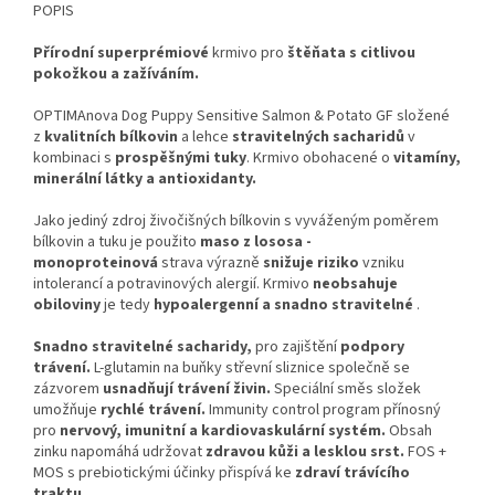
POPIS
Přírodní superprémiové
krmivo pro
štěňata s citlivou
pokožkou a zažíváním.
OPTIMAnova Dog Puppy Sensitive Salmon & Potato GF složené
z
kvalitních bílkovin
a lehce
stravitelných sacharidů
v
kombinaci s
prospěšnými tuky
. Krmivo obohacené o
vitamíny,
minerální látky a antioxidanty.
Jako jediný zdroj živočišných bílkovin s vyváženým poměrem
bílkovin a tuku je použito
maso z lososa -
monoproteinová
strava výrazně
snižuje riziko
vzniku
intolerancí a potravinových alergií. Krmivo
neobsahuje
obiloviny
je tedy
hypoalergenní a snadno stravitelné
.
Snadno stravitelné sacharidy,
pro zajištění
podpory
trávení.
L-glutamin na buňky střevní sliznice společně se
zázvorem
usnadňují trávení živin.
Speciální směs složek
umožňuje
rychlé trávení.
Immunity control program přínosný
pro
nervový, imunitní a kardiovaskulární systém.
Obsah
zinku napomáhá udržovat
zdravou kůži a lesklou srst.
FOS +
MOS s prebiotickými účinky přispívá ke
zdraví trávícího
traktu.