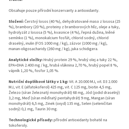
Obsahuje pouze přírodní konzervanty a antioxidanty.
Složení:
Čerstvý losos (40 %), dehydratované maso z lososa (25
%), brambory (20 %), proteiny z bramborových hlíz, oleje a tuky,
hydrolyzát z lososa (5 %), kvasnice (4 %), řepná dužina, lněné
semínko (1 %), monokalcium fosfát, chlorid sodný, chlorid
draselný, inulin (FOS 1000 mg / kg), zázvor (1000 mg / kg),
manan-oligosacharidy (260 mg / kg), juka schidigera.
Analytické složky:
Hrubý protein 29 %, hrubý olej a tuky 22 %,
EPA+DHA 2.400 mg / kg, hrubá vláknina 2,70 %, hrubý popel 8 %,
vápník 1,20 %, fosfor 1,05 %.
Nutriční doplňkové látky v 1 kg:
Vit. A 20.000 MJ, vit. D3 2.000
MJ, vit. E (alfatokoferol) 425 mg, vit. C 125 mg, biotin 4,5 mg,
Železo (síran železnatý monohydrát) 68 mg, Jód (jodid draselný)
3,2 mg, Meď (síran měďnatý pentahydrát) 9 mg, Mangan (síran
monohydrát) 6,5 mg, Zinek (oxyd) 135 mg, Selen (seleničitan
sodný) 0,1 mg, Taurin 30 mg.
Technologické přísady:
přírodní antioxidanty bohaté na
tokoferoly.