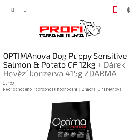
Přejít
NÁKUP
na
obsah
KOŠÍK
OPTIMAnova Dog Puppy Sensitive
Salmon & Potato GF 12kg
+ Dárek
Hovězí konzerva 415g ZDARMA
10403
Průměrné
Neohodnoceno
Podrobnosti hodnocení
Značka:
OPTIMAnova
hodnocení
produktu
je
0,0
z
5
hvězdiček.