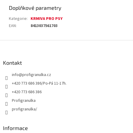
Doplňkové parametry
Kategorie
:
KRMIVA PRO PSY
EAN
:
8413037561703
Z
á
p
a
Kontakt
t
info
@
profigranulka.cz
í
+420 773 686 386/Po-Pá 11-17h.
+420 773 686 386
Profigranulka
profigranulka/
Informace