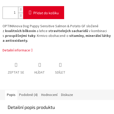
Přidat do košíku
OPTIMAnova Dog Puppy Sensitive Salmon & Potato GF složené
z
kvalitních bílkovin
a lehce
stravitelných sacharidů
v kombinaci
s
prospěšnými tuky
. Krmivo obohacené o
vitamíny, minerální látky
a antioxidanty.
Detailní informace
ZEPTAT SE
HLÍDAT
SDÍLET
Popis
Podobné (4)
Hodnocení
Diskuze
Detailní popis produktu