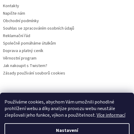
Kontakty
Napište nám
Obchodní podmínky
Souhlas se zpracováním osobních údajů
Reklamační řád
Společně pomáháme útulkům
Doprava a platný ceník
Věrnostní program
Jak nakoupit s Twistem?
Zásady používání souborů cookies
Plemena koček
Plemena psů
Hlodavci
Ptáci
KAMENNÝ OBCHOD
Používáme cookies, abychom Vám umožnili pohodlné
prohlížení webu a díky analýze provozu webu neustále
zlepšovali jeho funkce, výkon a použitelnost.
Více informací
Vytvořil Shoptet
Nastavení